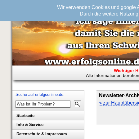
Wir verwenden Cookies und google An
Durch die weitere Nutzung 
Wichtiger H
Alle Informationen beruhen
Suche auf erfolgsonline.de:
Newsletter-Archi
< zur Hauptübersi
Startseite
Info & Service
Biografie Wolfgang Rademacher
Datenschutz & Impressum