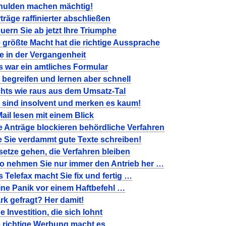
hulden machen mächtig!
träge raffinierter abschließen
uern Sie ab jetzt Ihre Triumphe
 größte Macht hat die richtige Aussprache
e in der Vergangenheit
 war ein amtliches Formular
 begreifen und lernen aber schnell
chts wie raus aus dem Umsatz-Tal
 sind insolvent und merken es kaum!
ail lesen mit einem Blick
e Anträge blockieren behördliche Verfahren
e Sie verdammt gute Texte schreiben!
etze gehen, die Verfahren bleiben
o nehmen Sie nur immer den Antrieb her …
 Telefax macht Sie fix und fertig …
ine Panik vor einem Haftbefehl …
rk gefragt? Her damit!
e Investition, die sich lohnt
e richtige Werbung macht es