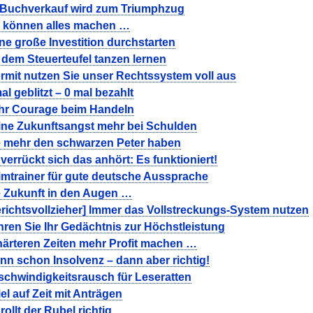
 Buchverkauf wird zum Triumphzug
e können alles machen …
e große Investition durchstarten
 dem Steuerteufel tanzen lernen
rmit nutzen Sie unser Rechtssystem voll aus
al geblitzt – 0 mal bezahlt
hr Courage beim Handeln
ine Zukunftsangst mehr bei Schulden
e mehr den schwarzen Peter haben
verrückt sich das anhört: Es funktioniert!
imtrainer für gute deutsche Aussprache
e Zukunft in den Augen …
richtsvollzieher] Immer das Vollstreckungs-System nutzen
ren Sie Ihr Gedächtnis zur Höchstleistung
härteren Zeiten mehr Profit machen …
n schon Insolvenz – dann aber richtig!
schwindigkeitsrausch für Leseratten
el auf Zeit mit Anträgen
rollt der Rubel richtig