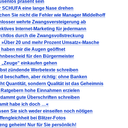
usenlos präsent sein
r SCHUFA eine lange Nase drehen
hen Sie nicht die Fehler wie Manager Middelhoff
hlosser wehrte Zwangsversteigerung ab
ektives Internet-Marketing für jedermann
rchtlos durch die Zwangsvollstreckung
e »Über 20 und mehr Prozent Umsatz«-Masche
 haben mir die Augen geöffnet
hnbescheid für den Bürgermeister
s „Zeuge“ einkaufen gehen
lbst zündende Werbetexte schreiben
d beschaffen, aber richtig: ohne Banken
ht Quantität, sondern Qualität ist das Geheimnis
t Ratgebern hohe Einnahmen erzielen
rdammt gute Überschriften schreiben
amit habe ich doch …«
sen Sie sich weder einseifen noch nötigen
fengleichheit bei Blitzer-Fotos
eng geheim! Nur für Sie persönlich!