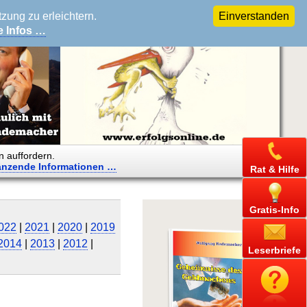
ung zu erleichtern.
Einverstanden
e Infos …
n auffordern.
änzende
Informationen …
Rat & Hilfe
Gratis-Info
022
|
2021
|
2020
|
2019
2014
|
2013
|
2012
|
Leserbriefe