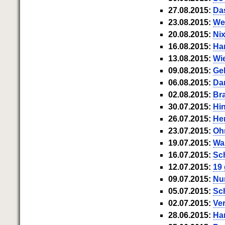
vermarkten
Hilf Dir selbst, hilft Dir Gott
BRANDNEU
wirtschaftlichen Pleite
TIPP
27.08.2015:
Da
Gründen Sie Ihre Stiftung
Immer den Geist zum TUN
Vermögenssicherung durch GbR-
23.08.2015:
We
begeistern
Vertrag
NEU
20.08.2015:
Nix
Die Feuerkraft
Schutzwall für Hab und Gut
TIPP
Holen Sie Erfolg in Ihr Leben
16.08.2015:
Ha
Schach dem Gerichtsvollzieher
Mit System zum Erfolg
Gerichtsvollziehervorschriften
GEHEIMTIPP
13.08.2015:
Wie
nutzen
Starten Sie endlich durch
09.08.2015:
Gel
Weiße Weste durch Umzug
TIPP
06.08.2015:
Dan
Das Meldesystem clever nutzen
02.08.2015:
Bra
Die Betablocker Insolvenz
NEU
30.07.2015:
Hin
Insolvenzantrag abwehren
26.07.2015:
He
Finanzielle Freiheit trotz
Insolvenz
TIPP
23.07.2015:
Oh
80% Ihrer Einnahmen behalten
19.07.2015:
Wa
Wie man mit Pfändungen umgeht
16.07.2015:
Sch
BRANDNEU
12.07.2015:
19
Bestens informiert sein
09.07.2015:
Nu
TV-Lehrgang: Wie man mit
Pfändungen umgeht
EMPFEHLUNG
05.07.2015:
Sch
Schnell und kompakt
02.07.2015:
Ver
Schach der SCHUFA
28.06.2015:
Han
FRISCH EINGETROFFEN