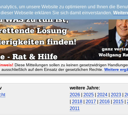
alytics, um unsere Website zu optimieren und Ihnen die Benutz
dieser Webseite erklären Sie sich damit einverstanden.
Weiter
inweis!
Diese Mitteilungen sollen zu keinen gesetzwidrigen Handlunge
 ausschließlich auf dem Einsatz der gesetzlichen Rechte.
Weitere
erg
v
weitere Jahre:
cht
2026
|
2025
|
2024
|
2023
|
2
|
2018
|
2017
|
2016
|
2015
|
2011