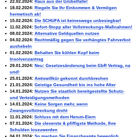
22.02.2024:
Raus aus der Grübelfalle!
18.02.2024:
Riegeln Sie Ihr Einkommen & Vermögen
hermetisch ab!
15.02.2024:
Die SCHUFA ist keineswegs unbesiegbar!
11.02.2024:
Sofort-Stopp aller Vollstreckungs-Maßnahmen!
08.02.2024:
Alternative Geldquellen nutzen
04.02.2024:
Rechtmäßig gegen Sie verhängtes Fahrverbot
aushebeln
01.02.2024:
Behalten Sie kühlen Kopf beim
Insolvenzantrag
29.01.2024:
Neu: Gesetzesänderung beim GbR Vertrag, na
und!
25.01.2024:
Amtswillkür gekonnt durchbrechen
21.01.2024:
Geistige Gesundheit bis ins hohe Alter
14.01.2024:
Nutzen Sie staatlich bereitgestellte Schutz-
und Verteidigungsmethoden
14.01.2024:
Keine Sorgen mehr, wenn
Zwangsvollstreckung droht
11.01.2024:
Schluss mit dem Herum-Eiern
07.01.2024:
Die cleverste & pfiffigste Methode, Ihre
Schulden loszuwerden
04.01.2024:
So machen Sie Finanzbeamte beweglich