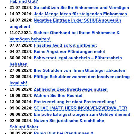
Hab und Gut?
21.07.2024:
So schützen Sie Ihr Einkommen und Vermögen
14.07.2024:
Jede Menge Ideen für steigendes Einkommen
14.07.2024:
Negative Einträge in der SCHUFA souverän
umgehen!
11.07.2024:
Sichere Oberhand bei Ihrem Einkommen &
Vermögen behalten!
07.07.2024:
Frisches Geld sofort griffbereit
04.07.2024:
Keine Angst vor Pfändungen mehr!
30.06.2024:
Fahrverbot legal aushebeln – Führerschein
behalten
27.06.2024:
Ihre Schulden von Ihrem Gläubiger abkaufen
23.06.2024:
Pfiffige Schuldner wehren den Insolvenzantrag
legal ab!
19.06.2024:
Zahlreiche Beschwerdewege nutzen
16.06.2024:
Wahren Sie Ihre Rechte!
13.06.2024:
Postzustellung ist nicht Postzustellung!
09.06.2024:
SCHACHMATT, HERR INSOLVENZVERWALTER
06.06.2024:
Einfache Erfolgsstrategien zum Geldverdienen!
02.06.2024:
Nutzen Sie juristische & rechtliche
Schlupflöcher
30.05.2024:
Ruhig Blut bei Pfändungen &