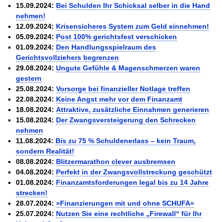
Schnell eine saubere SCHUFA
15.09.2024:
Bei Schulden Ihr Schicksal selber in die Hand
Das richtige Post-Know-How
NEUERSCHEINUNG
nehmen!
Ihren Zeitgewinn maximieren
12.09.2024:
Krisensicheres System zum Geld einnehmen!
GbR-Vertrag mit beschränkter Haftung
BRANDNEU
05.09.2024:
Post 100% gerichtsfest verschicken
GbR als Einzelperson gründen
01.09.2024:
Den Handlungsspielraum des
Gerichtsvollziehers begrenzen
29.08.2024:
Ungute Gefühle & Magenschmerzen waren
gestern
25.08.2024:
Vorsorge bei finanzieller Notlage treffen
22.08.2024:
Keine Angst mehr vor dem Finanzamt
18.08.2024:
Attraktive, zusätzliche Einnahmen generieren
15.08.2024:
Der Zwangsversteigerung den Schrecken
nehmen
11.08.2024:
Bis zu 75 % Schuldenerlass – kein Traum,
sondern Realität!
08.08.2024:
Blitzermarathon clever ausbremsen
04.08.2024:
Perfekt in der Zwangsvollstreckung geschützt
01.08.2024:
Finanzamtsforderungen legal bis zu 14 Jahre
strecken!
28.07.2024:
»Finanzierungen mit und ohne SCHUFA«
25.07.2024:
Nutzen Sie eine rechtliche „Firewall“ für Ihr