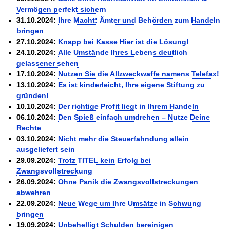
Die Kräfte des Erfolgs
BRANDNEU
Die Macht des Schuldners
TIPP
Steuern Sie die Zwangsvollstreckung
Der Finanzmanager
Suchmaschinenoptimierung mit der Top10-Checkliste
NEU
Vermögen perfekt sichern
Nützliche Problemlösungen
Für ein erfolgreiches Leben
Der Weg zur finanziellen Freiheit
Behalten Sie den Überblick
Platzieren Sie sich bei Google ganz oben
31.10.2024:
Ihre Macht: Ämter und Behörden zum Handeln
Vermögenssicherung durch GbR-Vertrag
Mental Force
NEU
Die Macht des Schuldners (Hörbuch)
TIPP
Schutzwall für Hab und Gut
Entfalten Sie Ihre geistigen Kräfte
bringen
Jetzt neu für Unterwegs
GbR-Vertrag mit beschränkter Haftung
Mental Force - Hörbuch
27.10.2024:
Knapp bei Kasse Hier ist die Lösung!
BESTSELLER
Der Schuldenkalkulator
NEU
GbR als Einzelperson gründen
Geistigen Kräfte, die unter die Haut gehen
Weg mit Ihren Schulden - per Mausklick
24.10.2024:
Alle Umstände Ihres Lebens deutlich
Sich rechtlich einrichten
Nutze Deine geistigen Waffen
BRANDNEU
Mach Pleite und starte durch
gelassener sehen
TIPP
Schützen Sie sich
Das Kapital Ihrer geistigen Möglichkeiten
Der sichere Weg aus der wirtschaftlichen Pleite
17.10.2024:
Nutzen Sie die Allzweckwaffe namens Telefax!
Stiftung gründen und profitabel vermarkten
Schlüssel des Erfolgs
BRANDNEU
Vermögenssicherung durch GbR-Vertrag
NEU
13.10.2024:
Es ist kinderleicht, Ihre eigene Stiftung zu
Gründen Sie Ihre Stiftung
Methoden der Lebenstechnik
Schutzwall für Hab und Gut
gründen!
Hilf Dir selbst, hilft Dir Gott
Schach dem Gerichtsvollzieher
TIPP
10.10.2024:
Der richtige Profit liegt in Ihrem Handeln
Immer den Geist zum TUN begeistern
Gerichtsvollziehervorschriften nutzen
06.10.2024:
Den Spieß einfach umdrehen – Nutze Deine
Die Feuerkraft
Weiße Weste durch Umzug
TIPP
TIPP
Rechte
Holen Sie Erfolg in Ihr Leben
Das Meldesystem clever nutzen
03.10.2024:
Nicht mehr die Steuerfahndung allein
Mit System zum Erfolg
Die Betablocker Insolvenz
GEHEIMTIPP
NEU
ausgeliefert sein
Starten Sie endlich durch
Insolvenzantrag abwehren
29.09.2024:
Trotz TITEL kein Erfolg bei
Finanzielle Freiheit trotz Insolvenz
TIPP
Zwangsvollstreckung
80% Ihrer Einnahmen behalten
26.09.2024:
Ohne Panik die Zwangsvollstreckungen
Wie man mit Pfändungen umgeht
BRANDNEU
abwehren
Bestens informiert sein
22.09.2024:
Neue Wege um Ihre Umsätze in Schwung
TV-Lehrgang: Wie man mit Pfändungen umgeht
EMPFEHLUNG
Schnell und kompakt
bringen
Schach der SCHUFA
19.09.2024:
Unbehelligt Schulden bereinigen
FRISCH EINGETROFFEN