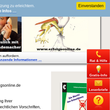
ung zu erleichtern.
Einverstanden
e Infos …
n auffordern.
änzende
Informationen …
Rat & Hilfe
Gratis-Info
lgsonline.de
Leserbriefe
g Ihrer
chtlichen Vorschriften,