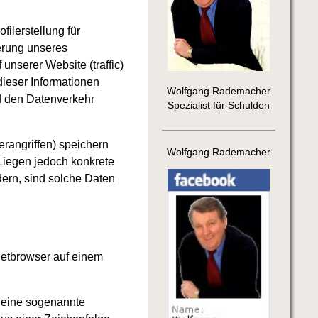
ilerstellung für
erung unseres
nserer Website (traffic)
ieser Informationen
Wolfgang Rademacher
nd den Datenverkehr
Spezialist für Schulden
erangriffen) speichern
Wolfgang Rademacher
 Liegen jedoch konkrete
ern, sind solche Daten
netbrowser auf einem
n eine sogenannte