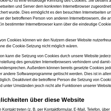
okie-ID ist eine eindeutige Kennung des Cookies. Sie besteht a
netseiten und Server dem konkreten Internetbrowser zugeordne
hert wurde. Dies ermöglicht es den besuchten Internetseiten u
ser der betroffenen Person von anderen Internetbrowsern, die a
Ein bestimmter Internetbrowser kann über die eindeutige Cooki
.
von Cookies können wir den Nutzern dieser Website nutzerfreu
ohne die Cookie-Setzung nicht möglich wären.
son kann die Setzung von Cookies durch unsere Website jederzei
stellung des genutzten Internetbrowsers verhindern und damit
widersprechen. Außerdem können bereits gesetzte Cookies jede
er andere Softwareprogramme gelöscht werden. Dies ist in alle
öglich. Deaktiviert die betroffene Person die Setzung von Cook
nd unter Umständen jeoch nicht alle Funktionen unserer Website
ichkeiten über diese Website
 Kontakt treten (z. B. per Kontaktformular, E-Mail, Telefon, übe