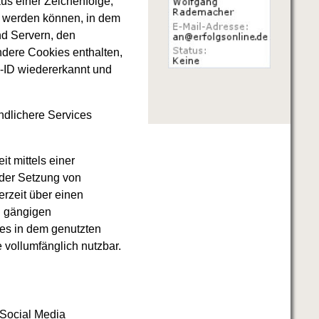
us einer Zeichenfolge,
t werden können, in dem
nd Servern, den
ndere Cookies enthalten,
e-ID wiedererkannt und
ndlichere Services
t mittels einer
 der Setzung von
rzeit über einen
n gängigen
ies in dem genutzten
 vollumfänglich nutzbar.
r Social Media