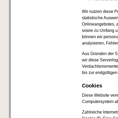
Schnell eine saubere SCHUFA
Das richtige Post-Know-How
Wir nutzen diese Pr
NEUERSCHEINUNG
statistische Auswe
Ihren Zeitgewinn maximieren
Onlineangebotes, a
GbR-Vertrag mit beschränkter
Haftung
BRANDNEU
sowie zu Umfang un
GbR als Einzelperson gründen
können wir persona
analysieren, Fehle
Aus Gründen der Si
wir diese Serverlog
Verdachtsmomente v
bis zur endgültig
Cookies
Diese Website verw
Computersystem ab
Zahlreiche Interne