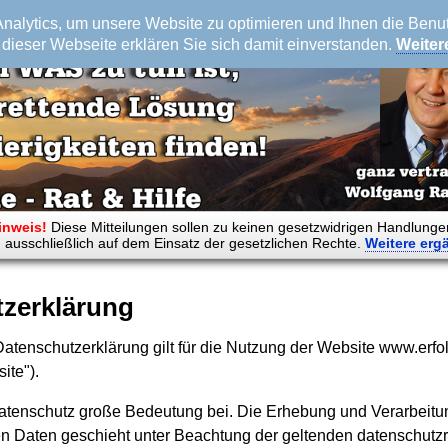
alytics, um unsere Website zu optimieren und Ihnen die Benutz
dieser Webseite erklären Sie sich damit einverstanden.
Weiter
inweis!
Diese Mitteilungen sollen zu keinen gesetzwidrigen Handlunge
 ausschließlich auf dem Einsatz der gesetzlichen Rechte.
Weitere
erg
zerklärung
atenschutzerklärung gilt für die Nutzung der Website www.erfo
ite").
tenschutz große Bedeutung bei. Die Erhebung und Verarbeitun
Daten geschieht unter Beachtung der geltenden datenschutzre