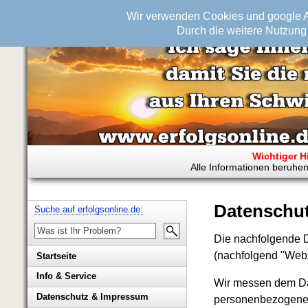
Wir verwenden Cookies und google An
Durch die weitere Nutzung 
Wichtiger H
Alle Informationen beruhen
Datenschut
Suche auf erfolgsonline.de:
Die nachfolgende D
(nachfolgend "Webs
Startseite
Info & Service
Wir messen dem Da
Biografie Wolfgang Rademacher
Datenschutz & Impressum
personenbezogenen 