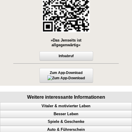
»Das Jenseits ist
allgegenwärtig«
Infoabruf
Zum App-Download
Weitere interessante Informationen
Vitaler & motivierter Leben
Besser Leben
Macht der Gedanken, geistige Fähigkeiten steigern, Menschen steuern
Spiele & Geschenke
Mehr Geld, mehr Glück, mehr Gesundheit, mehr Harmonie
Anerkennung, Geld, Erfolg haben, Karriereleiter
Auto & Führerschein
Herausforderungen meistern, Glück, handeln, Motivation
Probleme lösen, Selbstbeherrschung, Glück, Erfolg