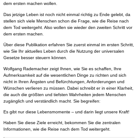
Das richtige Post-Know-How
NEUERSCHEINUNG
dem ersten machen wollen.
Ihren Zeitgewinn maximieren
GbR-Vertrag mit beschränkter Haftung
BRANDNEU
Das jetzige Leben ist noch nicht einmal richtig zu Ende gelebt, da
GbR als Einzelperson gründen
stellen sich viele Menschen schon die Frage, wie die Reise nach
dem Tod weitergeht. Also wollen sie wieder den zweiten Schritt vor
dem ersten machen.
Über diese Publikation erfahren Sie zuerst einmal im ersten Schritt,
wie Sie Ihr aktuelles Leben durch die Nutzung der universalen
Gesetze besser steuern können.
Wolfgang Rademacher zeigt Ihnen, wie Sie es schaffen, Ihre
Aufmerksamkeit auf die wesentlichen Dinge zu richten und sich
nicht in Ihren Ängsten und Befürchtungen, Anforderungen und
Wünschen verlieren zu müssen. Dabei schreibt er in einer Klarheit,
die auch die größten und tiefsten Wahrheiten jedem Menschen
zugänglich und verständlich macht. Sie begreifen:
Es gibt nur diese Lebensmomente – und darin liegt unsere Kraft!
Haben Sie diese Ziele erreicht, bekommen Sie die zentralen
Informationen, wie die Reise nach dem Tod weitergeht.