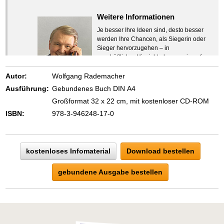
Weitere Informationen
Je besser Ihre Ideen sind, desto besser
werden Ihre Chancen, als Siegerin oder
Sieger hervorzugehen – in
geschäftlicher Hinsicht ebenso wie auf
beruflichem oder privatem Gebiet. Denn
eins ist todsicher:
Autor:
Wolfgang Rademacher
Zeigen Sie mit der Maus hierhin, um
Ausführung:
Gebundenes Buch DIN A4
den Text vollständig anzuzeigen …
Großformat 32 x 22 cm, mit kostenloser CD-ROM
ISBN:
978-3-946248-17-0
kostenloses Infomaterial
Download bestellen
gebundene Ausgabe bestellen