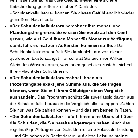
vermissen Sie auf das gute Gefühl, wieder eine sichere
Entscheidung getroffen zu haben? Dank des
»Schuldenkalkulators« können Sie dieses Gefühl endlich wieder
genießen. Noch heute!
»Der Schuldenkalkulator« berechnet Ihre monatliche
Pfändungsfreigrenze. So wissen Sie vorab auf den Cent
genau, wie viel Geld Ihnen Monat für Monat zur Verfügung
steht, falls es mal zum Äußersten kommen sollte.
»Der
Schuldenkalkulator« befreit Sie damit nicht nur von dieser
quälenden Existenzangst – er schützt Sie auch vor Willkür.
Allein das Wissen darum, was Ihnen gesetzlich zusteht, sichert
Ihre »Macht des Schuldners«.
»Der Schuldenkalkulator« rechnet Ihnen als
Prozentangabe exakt jene Summe aus, die Sie tragen
können, wenn Sie mit Ihrem Gläubiger einen Vergleich
aushandeln.
Das Programm schützt Sie zuverlässig davor, aus
der Schuldenfalle heraus in die Vergleichfalle zu tappen. Zahlen
Sie nur, was Sie zahlen können – und das am besten in Raten.
»Der Schuldenkalkulator« liefert Ihnen eine Übersicht über
die Schulden, die Sie bereits abgetragen haben.
Auch das
regelmäßige Abtragen von Schulden ist eine kolossale Leistung
– und Sie haben ein Recht darauf, auf diese Leistung stolz zu