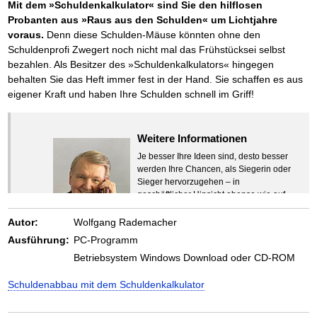
Mit dem »Schuldenkalkulator« sind Sie den hilflosen
Probanten aus »Raus aus den Schulden« um Lichtjahre
voraus.
Denn diese Schulden-Mäuse könnten ohne den
Schuldenprofi Zwegert noch nicht mal das Frühstücksei selbst
bezahlen. Als Besitzer des »Schuldenkalkulators« hingegen
behalten Sie das Heft immer fest in der Hand. Sie schaffen es aus
eigener Kraft und haben Ihre Schulden schnell im Griff!
Weitere Informationen
Je besser Ihre Ideen sind, desto besser
werden Ihre Chancen, als Siegerin oder
Sieger hervorzugehen – in
geschäftlicher Hinsicht ebenso wie auf
beruflichem oder privatem Gebiet. Denn
eins ist todsicher:
Autor:
Wolfgang Rademacher
Zeigen Sie mit der Maus hierhin, um
Ausführung:
PC-Programm
den Text vollständig anzuzeigen …
Betriebsystem Windows Download oder CD-ROM
Schuldenabbau mit dem Schuldenkalkulator