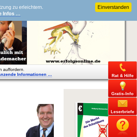
ung zu erleichtern.
Einverstanden
e Infos …
n auffordern.
änzende
Informationen …
Rat & Hilfe
Gratis-Info
Leserbriefe