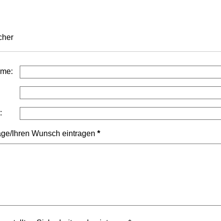
cher
ame:
*
:
Frage/Ihren Wunsch eintragen
*