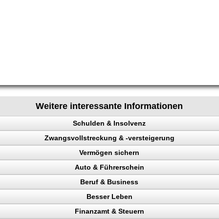
Weitere interessante Informationen
Schulden & Insolvenz
Zwangsvollstreckung & -versteigerung
enz
Vermögen sichern
Auto & Führerschein
gen sichern
Beruf & Business
llstreckung, Schuldner
kontrolle
Besser Leben
n, Punkte
el Content
n
Finanzamt & Steuern
Verkehrspolizei
ng machen