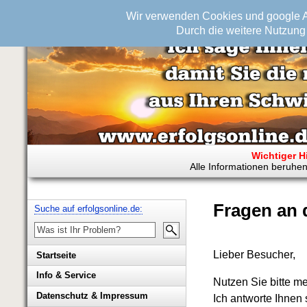
Wir verwenden Cookies und google An
Durch die weitere Nutzung 
Wichtiger H
Alle Informationen beruhen
Fragen an 
Suche auf erfolgsonline.de:
Lieber Besucher,
Startseite
Info & Service
Nutzen Sie bitte m
Biografie Wolfgang Rademacher
Datenschutz & Impressum
Ich antworte Ihnen 