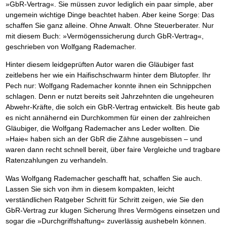
»GbR-Vertrag«. Sie müssen zuvor lediglich ein paar simple, aber
ungemein wichtige Dinge beachtet haben. Aber keine Sorge: Das
schaffen Sie ganz alleine. Ohne Anwalt. Ohne Steuerberater. Nur
mit diesem Buch: »Vermögenssicherung durch GbR-Vertrag«,
geschrieben von Wolfgang Rademacher.
Hinter diesem leidgeprüften Autor waren die Gläubiger fast
zeitlebens her wie ein Haifischschwarm hinter dem Blutopfer. Ihr
Pech nur: Wolfgang Rademacher konnte ihnen ein Schnippchen
schlagen. Denn er nutzt bereits seit Jahrzehnten die ungeheuren
Abwehr-Kräfte, die solch ein GbR-Vertrag entwickelt. Bis heute gab
es nicht annähernd ein Durchkommen für einen der zahlreichen
Gläubiger, die Wolfgang Rademacher ans Leder wollten. Die
»Haie« haben sich an der GbR die Zähne ausgebissen – und
waren dann recht schnell bereit, über faire Vergleiche und tragbare
Ratenzahlungen zu verhandeln.
Was Wolfgang Rademacher geschafft hat, schaffen Sie auch.
Lassen Sie sich von ihm in diesem kompakten, leicht
verständlichen Ratgeber Schritt für Schritt zeigen, wie Sie den
GbR-Vertrag zur klugen Sicherung Ihres Vermögens einsetzen und
sogar die »Durchgriffshaftung« zuverlässig aushebeln können.