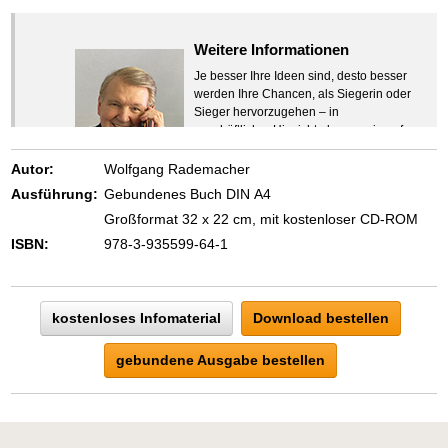
Weitere Informationen
Je besser Ihre Ideen sind, desto besser
werden Ihre Chancen, als Siegerin oder
Sieger hervorzugehen – in
geschäftlicher Hinsicht ebenso wie auf
beruflichem oder privatem Gebiet. Denn
eins ist todsicher:
Autor:
Wolfgang Rademacher
Zeigen Sie mit der Maus hierhin, um
Ausführung:
Gebundenes Buch DIN A4
den Text vollständig anzuzeigen …
Großformat 32 x 22 cm, mit kostenloser CD-ROM
ISBN:
978-3-935599-64-1
kostenloses Infomaterial
Download bestellen
gebundene Ausgabe bestellen