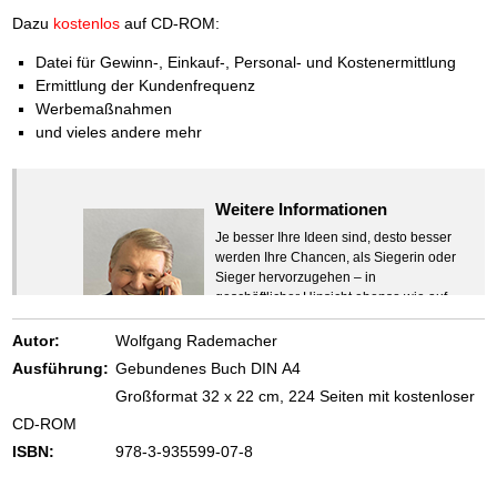
Das richtige Post-Know-How
NEUERSCHEINUNG
Dazu
kostenlos
auf CD-ROM:
Ihren Zeitgewinn maximieren
GbR-Vertrag mit beschränkter Haftung
Datei für Gewinn-, Einkauf-, Personal- und Kostenermittlung
BRANDNEU
GbR als Einzelperson gründen
Ermittlung der Kundenfrequenz
Werbemaßnahmen
und vieles andere mehr
Weitere Informationen
Je besser Ihre Ideen sind, desto besser
werden Ihre Chancen, als Siegerin oder
Sieger hervorzugehen – in
geschäftlicher Hinsicht ebenso wie auf
beruflichem oder privatem Gebiet. Denn
eins ist todsicher:
Autor:
Wolfgang Rademacher
Zeigen Sie mit der Maus hierhin, um
Ausführung:
Gebundenes Buch DIN A4
den Text vollständig anzuzeigen …
Großformat 32 x 22 cm, 224 Seiten mit kostenloser
CD-ROM
ISBN:
978-3-935599-07-8