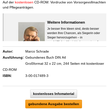
Das richtige Post-Know-How
NEUERSCHEINUNG
Auf der
kostenlosen
CD-ROM
: Vordrucke von Vorsorgevollmachten
Ihren Zeitgewinn maximieren
und Pflegeanträgen.
GbR-Vertrag mit beschränkter Haftung
BRANDNEU
GbR als Einzelperson gründen
Weitere Informationen
Je besser Ihre Ideen sind, desto besser
werden Ihre Chancen, als Siegerin oder
Sieger hervorzugehen – in
geschäftlicher Hinsicht ebenso wie auf
beruflichem oder privatem Gebiet. Denn
eins ist todsicher:
Autor:
Marco Schrade
Zeigen Sie mit der Maus hierhin, um
Ausführung:
Gebundenes Buch DIN A4
den Text vollständig anzuzeigen …
Großformat 32 x 22 cm, 244 Seiten mit kostenloser
CD-ROM
ISBN:
3-00-017489-3
kostenloses Infomaterial
gebundene Ausgabe bestellen