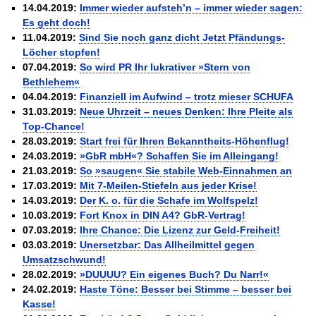
14.04.2019:
Immer wieder aufsteh’n – immer wieder sagen:
Es geht doch!
11.04.2019:
Sind Sie noch ganz dicht Jetzt Pfändungs-
Löcher stopfen!
07.04.2019:
So wird PR Ihr lukrativer »Stern von
Bethlehem«
04.04.2019:
Finanziell im Aufwind – trotz mieser SCHUFA
31.03.2019:
Neue Uhrzeit – neues Denken: Ihre Pleite als
Top-Chance!
28.03.2019:
Start frei für Ihren Bekanntheits-Höhenflug!
24.03.2019:
»GbR mbH«? Schaffen Sie im Alleingang!
21.03.2019:
So »saugen« Sie stabile Web-Einnahmen an
17.03.2019:
Mit 7-Meilen-Stiefeln aus jeder Krise!
14.03.2019:
Der K. o. für die Schafe im Wolfspelz!
10.03.2019:
Fort Knox in DIN A4? GbR-Vertrag!
07.03.2019:
Ihre Chance: Die Lizenz zur Geld-Freiheit!
03.03.2019:
Unersetzbar: Das Allheilmittel gegen
Umsatzschwund!
28.02.2019:
»DUUUU? Ein eigenes Buch? Du Narr!«
24.02.2019:
Haste Töne: Besser bei Stimme – besser bei
Kasse!