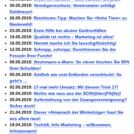
30.05.2019:
Vermögensschutz: Vereinsmeier schlägt
Geldtresor!
26.05.2019:
Reichtums-Tipp: Machen Sie »Hohe Tiere« zu
Niederwild!
23.05.2019:
Erste Hilfe bei akuten Geldnotfällen
19.05.2019:
Qualität ist nichts – Marketing ist alles!
16.05.2019:
Hiermit mache ich Sie lauschgiftsüchtig!
12.05.2019:
Schnipp, schnipp: Durchtrennen Sie die
Fesseln Ihrer Furcht!
09.05.2019:
Strohmann-o-Mann: So clever löschen Sie 95%
Ihrer Schulden!
05.05.2019:
Amtlich wie vom Erdboden verschluckt: So
geht’s …
02.05.2019:
17-mal mehr Umsatz: Mit diesem Trick 17!
28.04.2019:
Nichts wie raus aus der SCHU(lden)FA(lle)!
25.04.2019:
Auferstehung von der Zwangsversteigerung?
Sicher doch!
21.04.2019:
Dieser »Almanach der Winkelzüge« haut Sie
aus allem raus!
19.04.2019:
Tschüß, Info-Marketing – willkommen,
Infotainment!