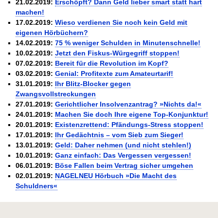
21.02.2019:
Erschöpft? Dann Geld lieber smart statt hart
machen!
17.02.2019:
Wieso verdienen Sie noch kein Geld mit
eigenen Hörbüchern?
14.02.2019:
75 % weniger Schulden in Minutenschnelle!
10.02.2019:
Jetzt den Fiskus-Würgegriff stoppen!
07.02.2019:
Bereit für die Revolution im Kopf?
03.02.2019:
Genial: Profitexte zum Amateurtarif!
31.01.2019:
Ihr Blitz-Blocker gegen
Zwangsvollstreckungen
27.01.2019:
Gerichtlicher Insolvenzantrag? »Nichts da!«
24.01.2019:
Machen Sie doch Ihre eigene Top-Konjunktur!
20.01.2019:
Existenzrettend: Pfändungs-Stress stoppen!
17.01.2019:
Ihr Gedächtnis – vom Sieb zum Sieger!
13.01.2019:
Geld: Daher nehmen (und nicht stehlen!)
10.01.2019:
Ganz einfach: Das Vergessen vergessen!
06.01.2019:
Böse Fallen beim Vertrag sicher umgehen
02.01.2019:
NAGELNEU Hörbuch »Die Macht des
Schuldners«