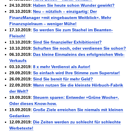
Die Kräfte des Erfolgs
BRANDNEU
Die Macht des Schuldners
TIPP
Steuern Sie die Zwangsvollstreckung
Der Finanzmanager
Suchmaschinenoptimierung mit der Top10-Checkliste
NEU
24.10.2019:
Haben Sie heute schon Wunder gewirkt?
Nützliche Problemlösungen
Für ein erfolgreiches Leben
Der Weg zur finanziellen Freiheit
Behalten Sie den Überblick
Platzieren Sie sich bei Google ganz oben
20.10.2019:
Neu – nützlich – einzigartig: Der
Vermögenssicherung durch GbR-Vertrag
Mental Force
NEU
Die Macht des Schuldners (Hörbuch)
TIPP
Schutzwall für Hab und Gut
Entfalten Sie Ihre geistigen Kräfte
FinanzManager »mit eingebautem Weitblick«. Mehr
Jetzt neu für Unterwegs
GbR-Vertrag mit beschränkter Haftung
Mental Force - Hörbuch
Finanzspielraum – weniger Mühe!
BESTSELLER
Der Schuldenkalkulator
NEU
GbR als Einzelperson gründen
Geistigen Kräfte, die unter die Haut gehen
Weg mit Ihren Schulden - per Mausklick
17.10.2019:
So werden Sie zum Stachel im Beamten-
Sich rechtlich einrichten
Nutze Deine geistigen Waffen
BRANDNEU
Mach Pleite und starte durch
Fleisch!
TIPP
Schützen Sie sich
Das Kapital Ihrer geistigen Möglichkeiten
Der sichere Weg aus der wirtschaftlichen Pleite
13.10.2019:
Sind Sie finanzieller Exhibitionist?
Stiftung gründen und profitabel vermarkten
Schlüssel des Erfolgs
BRANDNEU
Vermögenssicherung durch GbR-Vertrag
NEU
10.10.2019:
Schuften Sie noch, oder verdienen Sie schon?
Gründen Sie Ihre Stiftung
Methoden der Lebenstechnik
Schutzwall für Hab und Gut
06.10.2019:
Das kleine Einmaleins des erfolgreichen Web-
Hilf Dir selbst, hilft Dir Gott
Schach dem Gerichtsvollzieher
TIPP
Verkaufs
Immer den Geist zum TUN begeistern
Gerichtsvollziehervorschriften nutzen
03.10.2019:
8 x mehr Verdienst als Autor!
Die Feuerkraft
Weiße Weste durch Umzug
TIPP
TIPP
29.09.2019:
So einfach wird Ihre Stimme zum Superstar!
Holen Sie Erfolg in Ihr Leben
Das Meldesystem clever nutzen
26.09.2019:
Sind Sie bereit für mehr Geld?
Mit System zum Erfolg
Die Betablocker Insolvenz
GEHEIMTIPP
NEU
22.09.2019:
Wann nutzen Sie die kleinste Hörbuch-Fabrik
Starten Sie endlich durch
Insolvenzantrag abwehren
der Welt?
Finanzielle Freiheit trotz Insolvenz
TIPP
19.09.2019:
Steuern sparen: Entweder »Grüne Woche«.
80% Ihrer Einnahmen behalten
Oder dieses Know-how.
Wie man mit Pfändungen umgeht
BRANDNEU
15.09.2019:
Große Ziele erreichen Sie niemals mit kleinen
Bestens informiert sein
Gedanken
TV-Lehrgang: Wie man mit Pfändungen umgeht
EMPFEHLUNG
Schnell und kompakt
12.09.2019:
Die Zeiten werden zu schlecht für schlechte
Schach der SCHUFA
Werbetexte!
FRISCH EINGETROFFEN