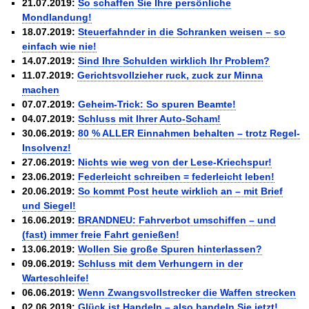
21.07.2019:
So schaffen Sie Ihre persönliche
Mondlandung!
18.07.2019:
Steuerfahnder in die Schranken weisen – so
einfach wie nie!
14.07.2019:
Sind Ihre Schulden wirklich Ihr Problem?
11.07.2019:
Gerichtsvollzieher ruck, zuck zur Minna
machen
07.07.2019:
Geheim-Trick: So spuren Beamte!
04.07.2019:
Schluss mit Ihrer Auto-Scham!
30.06.2019:
80 % ALLER Einnahmen behalten – trotz Regel-
Insolvenz!
27.06.2019:
Nichts wie weg von der Lese-Kriechspur!
23.06.2019:
Federleicht schreiben = federleicht leben!
20.06.2019:
So kommt Post heute wirklich an – mit Brief
und Siegel!
16.06.2019:
BRANDNEU: Fahrverbot umschiffen – und
(fast) immer freie Fahrt genießen!
13.06.2019:
Wollen Sie große Spuren hinterlassen?
09.06.2019:
Schluss mit dem Verhungern in der
Warteschleife!
06.06.2019:
Wenn Zwangsvollstrecker die Waffen strecken
02.06.2019:
Glück ist Handeln – also handeln Sie jetzt!