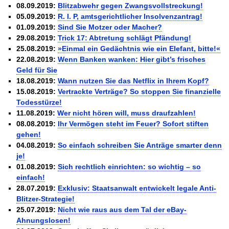
Schnell eine saubere SCHUFA
08.09.2019:
Blitzabwehr gegen Zwangsvollstreckung!
Das richtige Post-Know-How
NEUERSCHEINUNG
05.09.2019:
R. I. P, amtsgerichtlicher Insolvenzantrag!
Ihren Zeitgewinn maximieren
01.09.2019:
Sind Sie Motzer oder Macher?
GbR-Vertrag mit beschränkter Haftung
BRANDNEU
29.08.2019:
Trick 17: Abtretung schlägt Pfändung!
GbR als Einzelperson gründen
25.08.2019:
»Einmal ein Gedächtnis wie ein Elefant, bitte!«
22.08.2019:
Wenn Banken wanken: Hier gibt’s frisches
Geld für Sie
18.08.2019:
Wann nutzen Sie das Netflix in Ihrem Kopf?
15.08.2019:
Vertrackte Verträge? So stoppen Sie finanzielle
Todesstürze!
11.08.2019:
Wer nicht hören will, muss draufzahlen!
08.08.2019:
Ihr Vermögen steht im Feuer? Sofort stiften
gehen!
04.08.2019:
So einfach schreiben Sie Anträge smarter denn
je!
01.08.2019:
Sich rechtlich einrichten: so wichtig – so
einfach!
28.07.2019:
Exklusiv: Staatsanwalt entwickelt legale Anti-
Blitzer-Strategie!
25.07.2019:
Nicht wie raus aus dem Tal der eBay-
Ahnungslosen!