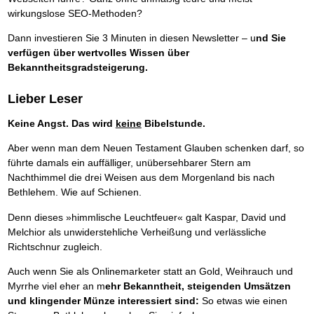
Das richtige Post-Know-How
NEUERSCHEINUNG
wirkungslose SEO-Methoden?
Ihren Zeitgewinn maximieren
GbR-Vertrag mit beschränkter Haftung
BRANDNEU
Dann investieren Sie 3 Minuten in diesen Newsletter – u
nd Sie
GbR als Einzelperson gründen
verfügen über wertvolles Wissen über
Bekanntheitsgradsteigerung.
Lieber Leser
Keine Angst. Das wird
keine
Bibelstunde.
Aber wenn man dem Neuen Testament Glauben schenken darf, so
führte damals ein auffälliger, unübersehbarer Stern am
Nachthimmel die drei Weisen aus dem Morgenland bis nach
Bethlehem. Wie auf Schienen.
Denn dieses »himmlische Leuchtfeuer« galt Kaspar, David und
Melchior als unwiderstehliche Verheißung und verlässliche
Richtschnur zugleich.
Auch wenn Sie als Onlinemarketer statt an Gold, Weihrauch und
Myrrhe viel eher an m
ehr Bekanntheit, steigenden Umsätzen
und klingender Münze interessiert sind:
So etwas wie einen