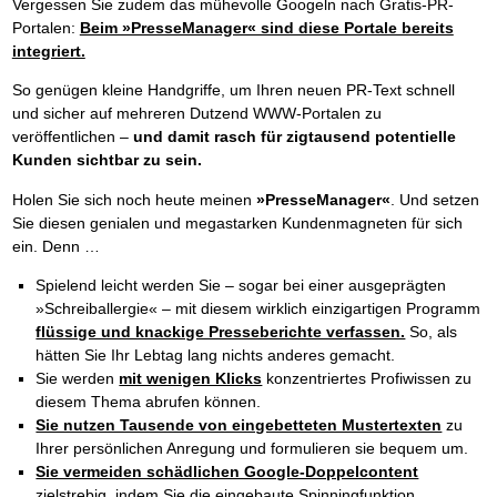
Vergessen Sie zudem das mühevolle Googeln nach Gratis-PR-
Portalen:
Beim »PresseManager« sind diese Portale bereits
integriert.
So genügen kleine Handgriffe, um Ihren neuen PR-Text schnell
und sicher auf mehreren Dutzend WWW-Portalen zu
veröffentlichen –
und damit rasch für zigtausend potentielle
Kunden sichtbar zu sein.
Holen Sie sich noch heute meinen
»PresseManager«
. Und setzen
Sie diesen genialen und megastarken Kundenmagneten für sich
ein. Denn …
Spielend leicht werden Sie – sogar bei einer ausgeprägten
»Schreiballergie« – mit diesem wirklich einzigartigen Programm
flüssige und knackige Presseberichte verfassen.
So, als
hätten Sie Ihr Lebtag lang nichts anderes gemacht.
Sie werden
mit wenigen Klicks
konzentriertes Profiwissen zu
diesem Thema abrufen können.
Sie nutzen Tausende von eingebetteten Mustertexten
zu
Ihrer persönlichen Anregung und formulieren sie bequem um.
Sie vermeiden schädlichen Google-Doppelcontent
zielstrebig, indem Sie die eingebaute Spinningfunktion