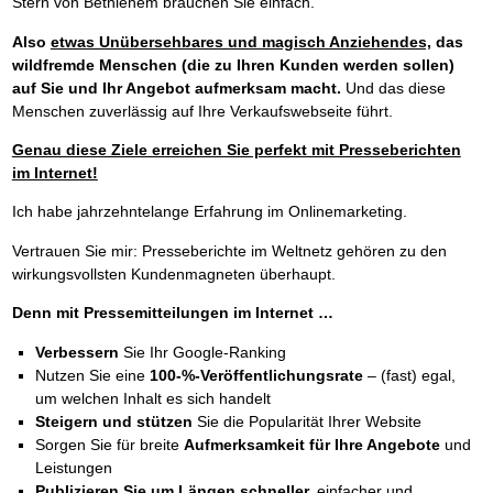
Stern von Bethlehem brauchen Sie einfach.
Also
etwas Unübersehbares und magisch Anziehendes,
das
wildfremde Menschen (die zu Ihren Kunden werden sollen)
auf Sie und Ihr Angebot aufmerksam macht.
Und das diese
Menschen zuverlässig auf Ihre Verkaufswebseite führt.
Genau diese Ziele erreichen Sie perfekt mit Presseberichten
im Internet!
Ich habe jahrzehntelange Erfahrung im Onlinemarketing.
Vertrauen Sie mir: Presseberichte im Weltnetz gehören zu den
wirkungsvollsten Kundenmagneten überhaupt.
Denn mit Pressemitteilungen im Internet …
Verbessern
Sie Ihr Google-Ranking
Nutzen Sie eine
100-%-Veröffentlichungsrate
– (fast) egal,
um welchen Inhalt es sich handelt
Steigern und stützen
Sie die Popularität Ihrer Website
Sorgen Sie für breite
Aufmerksamkeit für Ihre Angebote
und
Leistungen
Publizieren Sie um Längen schneller,
einfacher und