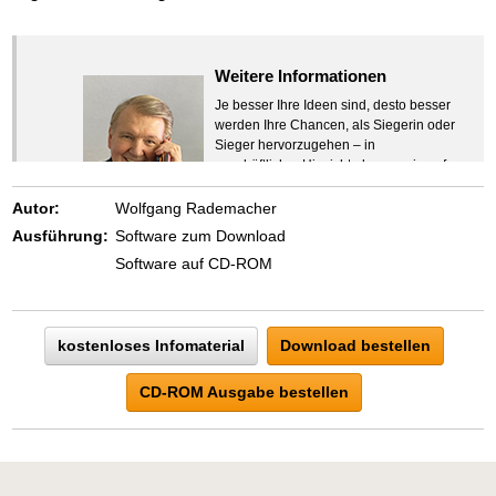
Weitere Informationen
Je besser Ihre Ideen sind, desto besser
werden Ihre Chancen, als Siegerin oder
Sieger hervorzugehen – in
geschäftlicher Hinsicht ebenso wie auf
beruflichem oder privatem Gebiet. Denn
eins ist todsicher:
Autor:
Wolfgang Rademacher
Zeigen Sie mit der Maus hierhin, um
Ausführung:
Software zum Download
den Text vollständig anzuzeigen …
Software auf CD-ROM
kostenloses Infomaterial
Download bestellen
CD-ROM Ausgabe bestellen