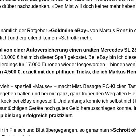
 drüber nachzudenken. »Den Mist will doch keiner mehr haben
r nämlich der Ratgeber
»Goldmine eBay«
von Marcus Renz in 
licht und ergreifend keinen »Schrott« mehr.
l von einer Autoversicherung einen uralten Mercedes SL 2
13.000 € hat mich dieser Spaß gekostet. Bei eBay bin ich dies
llerdings für 17.000 Euronen wieder losgeworden – binnen wen
 4.500 €, erzielt mit den pfiffigen Tricks, die ich Markus 
vieh – speziell »Mäuse« – macht Mist. Besagte PC-Klicker, Tast
gegeben hatten und bei mir ganz, ganz früher den Weg allen El
keck bei eBay eingestellt. Und anfangs konnte ich selbst nicht 
nsuntüchtigen Geräte noch gutes Geld herausschlagen konnte.
 bislang erfolgreich praktiziert.
mir in Fleisch und Blut übergegangen, so genannten
»Schrott o