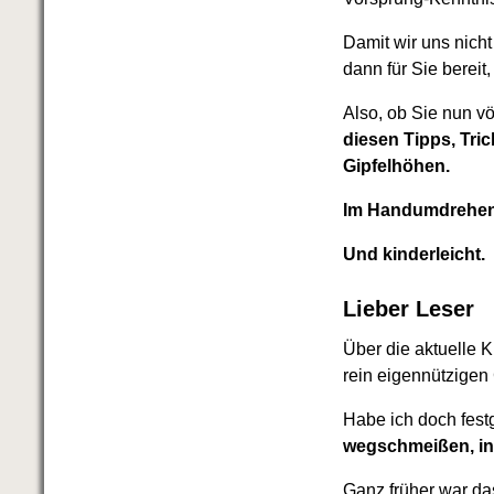
Das richtige Post-Know-How
NEUERSCHEINUNG
Damit wir uns nicht
Ihren Zeitgewinn maximieren
dann für Sie bereit,
GbR-Vertrag mit beschränkter
Haftung
BRANDNEU
Also, ob Sie nun vö
GbR als Einzelperson gründen
diesen Tipps, Tri
Gipfelhöhen.
Im Handumdrehe
Und kinderleicht.
Lieber Leser
Über die aktuelle K
rein eigennützigen
Habe ich doch festg
wegschmeißen, in 
Ganz früher war das