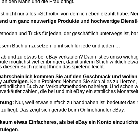
 an den Mann und die Frau bringt.
t nicht nur alles »Schrott«, von dem ich eben erzählt habe.
Nei
end um ganz neuwertige Produkte und hochwertige Dienstl
thoden und Tricks für jeden, der geschäftlich unterwegs ist, ba
esem Buch umzusetzen lohnt sich für jede und jeden …
 ab und zu etwas bei eBay verkaufen? Dann ist es umso wichtig
fe möglichst viel einbringen, damit unterm Strich wirklich etwa
 diesem Buch gelingt Ihnen das spielend leicht.
ahrscheinlich kommen Sie auf den Geschmack und wollen 
y aufsteigen
. Kein Problem: Nehmen Sie sich alles zu Herzen
erständlichen Buch an Verkaufsmethoden nahelegt. Und schon w
nverkäufer zählen, die bei und mit eBay ein stattliches Monats
rnung:
Nur, weil etwas einfach zu handhaben ist, bedeutet das n
so zufliegt. Das zeigt sich gerade beim Onlinehändler eBay.
t kaum etwas Einfacheres, als bei eBay ein Konto einzuricht
szulegen.