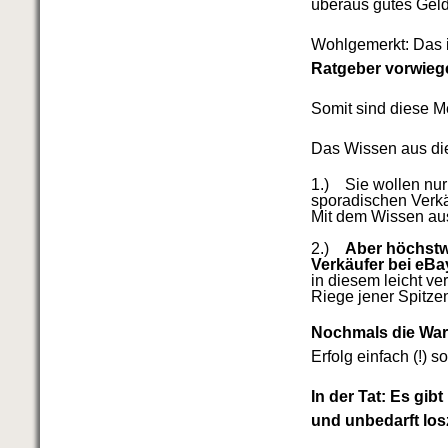
überaus gutes Geld
Wohlgemerkt: Das is
Ratgeber vorwieg
Somit sind diese Me
Das Wissen aus di
1.) Sie wollen nur
sporadischen Verkäu
Mit dem Wissen aus
2.)
Aber höchstw
Verkäufer bei eBa
in diesem leicht v
Riege jener Spitze
Nochmals die Wa
Erfolg einfach (!) 
In der Tat: Es gib
und unbedarft lo