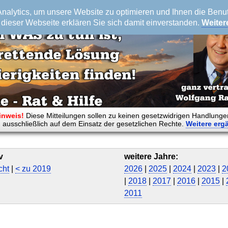
alytics, um unsere Website zu optimieren und Ihnen die Benutz
dieser Webseite erklären Sie sich damit einverstanden.
Weiter
inweis!
Diese Mitteilungen sollen zu keinen gesetzwidrigen Handlunge
 ausschließlich auf dem Einsatz der gesetzlichen Rechte.
Weitere
erg
v
weitere Jahre:
cht
|
< zu 2019
2026
|
2025
|
2024
|
2023
|
2
|
2018
|
2017
|
2016
|
2015
|
2011