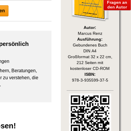
Fragen an
den Autor
en
Autor:
Marcus Renz
Ausführung:
persönlich
Gebundenes Buch
DIN A4
Großformat 32 x 22 cm,
ngen
212 Seiten mit
kostenloser CD-ROM
chern, Beratungen,
ISBN:
 zu verstehen, die
978-3-935599-37-5
.
osen!