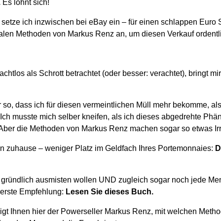
.
Es lohnt sich!
es setze ich inzwischen bei eBay ein – für einen schlappen Euro S
alen Methoden von Markus Renz an, um diesen Verkauf ordentl
htlos als Schrott betrachtet (oder besser: verachtet), bringt m
r so, dass ich für diesen vermeintlichen Müll mehr bekomme, als 
ch musste mich selber kneifen, als ich dieses abgedrehte Ph
. Aber die Methoden von Markus Renz machen sogar so etwas Ir
en zuhause – weniger Platz im Geldfach Ihres Portemonnaies:
D
gründlich ausmisten wollen UND zugleich sogar noch jede Men
 erste Empfehlung:
Lesen Sie dieses Buch.
 zeigt Ihnen hier der Powerseller Markus Renz, mit welchen Meth