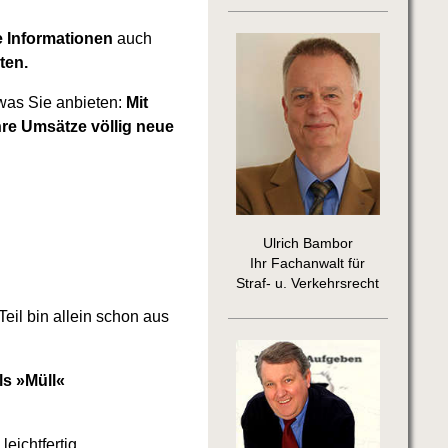
e Informationen
auch
ten.
 was Sie anbieten:
Mit
hre Umsätze völlig neue
Ulrich Bambor
Ihr Fachanwalt für
Straf- u. Verkehrsrecht
eil bin allein schon aus
ls »Müll«
eichtfertig