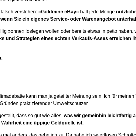
 falsch verstehen:
»Goldmine eBay«
hält jede Menge
nützlich
wenn Sie ein eigenes Service- oder Warenangebot unterhal
llig »ohne« loslegen wollen oder bereits etwas in petto haben,
cks und Strategien eines echten Verkaufs-Asses erreichen I
n.
limadebatte kann man ja geteilter Meinung sein. Ich für meinen T
 Gründen praktizierender Umweltschützer.
estellt, dass so gut wie alles,
was wir gemeinhin leichtfertig a
Wahrheit eine üppige Geldquelle ist.
 mal anders, das gebe ich zu. Da habe ich »wertlosen Schrott« l