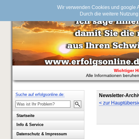
Wir verwenden Cookies und google An
Durch die weitere Nutzung 
Wichtiger H
Alle Informationen beruhen
Suche auf erfolgsonline.de:
Newsletter-Archi
< zur Hauptübersi
Startseite
Info & Service
Biografie Wolfgang Rademacher
Datenschutz & Impressum