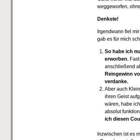
weggeworfen, ohne
Denkste!
Irgendwann fiel mi
gab es für mich sch
So habe ich ma
erworben.
Fast 
anschließend a
Reingewinn von
verdanke.
Aber auch Klein
ihren Geist auf
wären, habe ich 
absolut funktio
ich diesen Coup
Inzwischen ist es 