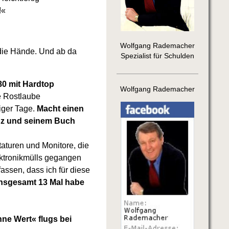
!«
Wolfgang Rademacher
die Hände. Und ab da
Spezialist für Schulden
80 mit Hardtop
Wolfgang Rademacher
e Rostlaube
iger Tage.
Macht einen
Renz und seinem Buch
aturen und Monitore, die
ektronikmülls gegangen
fassen, dass ich für diese
Insgesamt 13 Mal habe
hne Wert« flugs bei