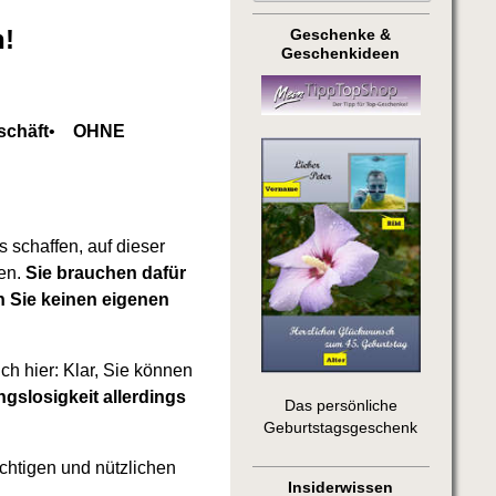
n!
Geschenke &
Geschenkideen
chäft
•
OHNE
 schaffen, auf dieser
len.
Sie brauchen dafür
n Sie keinen eigenen
ch hier: Klar, Sie können
gslosigkeit allerdings
Das persönliche
Geburtstagsgeschenk
ichtigen und nützlichen
Insiderwissen