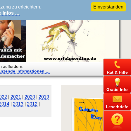
ung zu erleichtern.
Einverstanden
e Infos …
n auffordern.
änzende
Informationen …
Rat & Hilfe
Gratis-Info
022
|
2021
|
2020
|
2019
2014
|
2013
|
2012
|
Leserbriefe