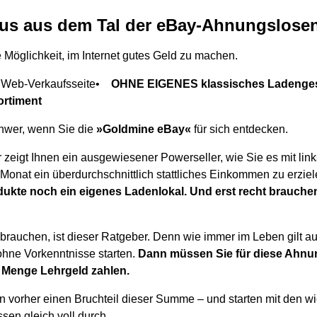
aus aus dem Tal der eBay-Ahnungslose
 Möglichkeit, im Internet gutes Geld zu machen.
Web-Verkaufsseite•
OHNE EIGENES klassisches Ladenges
rtiment
chwer, wenn Sie die
»Goldmine eBay«
für sich entdecken.
zeigt Ihnen ein ausgewiesener Powerseller, wie Sie es mit links
 Monat ein überdurchschnittlich stattliches Einkommen zu erzie
ukte noch ein eigenes Ladenlokal. Und erst recht brauche
brauchen, ist dieser Ratgeber. Denn wie immer im Leben gilt au
ohne Vorkenntnisse starten.
Dann müssen Sie für diese Ahnun
e Menge Lehrgeld zahlen.
en vorher einen Bruchteil dieser Summe – und starten mit den w
sen gleich voll durch.