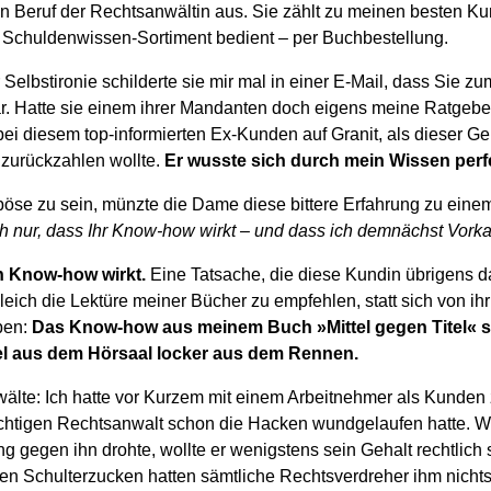
 Beruf der Rechtsanwältin aus. Sie zählt zu meinen besten Ku
 Schuldenwissen-Sortiment bedient – per Buchbestellung.
Selbstironie schilderte sie mir mal in einer E-Mail, dass Sie 
. Hatte sie einem ihrer Mandanten doch eigens meine Ratgebe
i diesem top-informierten Ex-Kunden auf Granit, als dieser Geld
e zurückzahlen wollte.
Er wusste sich durch mein Wissen perfe
 böse zu sein, münzte die Dame diese bittere Erfahrung zu ein
h nur, dass Ihr Know-how wirkt – und dass ich demnächst Vor
in Know-how wirkt.
Eine Tatsache, die diese Kundin übrigens da
eich die Lektüre meiner Bücher zu empfehlen, statt sich von ihr 
ben:
Das Know-how aus meinem Buch »Mittel gegen Titel« s
l aus dem Hörsaal locker aus dem Rennen.
lte: Ich hatte vor Kurzem mit einem Arbeitnehmer als Kunden zu
htigen Rechtsanwalt schon die Hacken wundgelaufen hatte. We
g gegen ihn drohte, wollte er wenigstens sein Gehalt rechtlich
sen Schulterzucken hatten sämtliche Rechtsverdreher ihm nichts