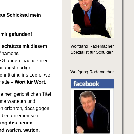
das Schicksal mein
 mir gefunden!
 schützte mit diesem
Wolfgang Rademacher
Spezialist für Schulden
ff namens
ge Stunden, nachdem er
ändungsfreudiger
Wolfgang Rademacher
ritt ging ins Leere, weil
hatte –
Wort für Wort.
inen gerichtlichen Titel
unerwarteten und
n erfahren, dass gegen
dabei um einen sehr
rung des neuen
nd warten, warten,