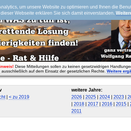
alytics, um unsere Website zu optimieren und Ihnen die Benutz
dieser Webseite erklären Sie sich damit einverstanden.
Weiter
inweis!
Diese Mitteilungen sollen zu keinen gesetzwidrigen Handlunge
 ausschließlich auf dem Einsatz der gesetzlichen Rechte.
Weitere
erg
v
weitere Jahre:
cht
|
< zu 2019
2026
|
2025
|
2024
|
2023
|
2
|
2018
|
2017
|
2016
|
2015
|
2011