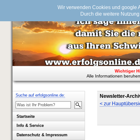
Wir verwenden Cookies und google An
Durch die weitere Nutzung 
Wichtiger H
Alle Informationen beruhen
Suche auf erfolgsonline.de:
Newsletter-Archi
< zur Hauptübersi
Startseite
Info & Service
Biografie Wolfgang Rademacher
Datenschutz & Impressum