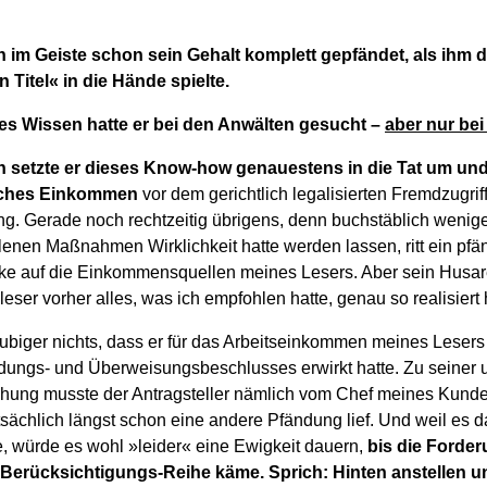
 im Geiste schon sein Gehalt komplett gepfändet, als ihm 
 Titel« in die Hände spielte.
s Wissen hatte er bei den Anwälten gesucht –
aber nur bei
 setzte er dieses Know-how genauestens in die Tat um und
liches Einkommen
vor dem gerichtlich legalisierten Fremdzugri
g. Gerade noch rechtzeitig übrigens, denn buchstäblich weni
lenen Maßnahmen Wirklichkeit hatte werden lassen, ritt ein pf
cke auf die Einkommensquellen meines Lesers. Aber sein Husaren
eser vorher alles, was ich empfohlen hatte, genau so realisiert 
biger nichts, dass er für das Arbeitseinkommen meines Lesers e
dungs- und Überweisungsbeschlusses erwirkt hatte. Zu seiner 
hung musste der Antragsteller nämlich vom Chef meines Kunde
tsächlich längst schon eine andere Pfändung lief. Und weil es 
, würde es wohl »leider« eine Ewigkeit dauern,
bis die Forde
 Berücksichtigungs-Reihe käme. Sprich: Hinten anstellen u