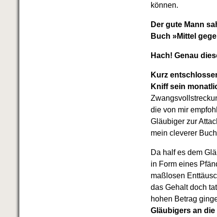
können.
Der gute Mann sah
Buch »Mittel gegen
Hach! Genau diese
Kurz entschlossen
Kniff sein monat
Zwangsvollstreckun
die von mir empfoh
Gläubiger zur Atta
mein cleverer Buchl
Da half es dem Gläu
in Form eines Pfän
maßlosen Enttäusc
das Gehalt doch ta
hohen Betrag ginge
Gläubigers an die