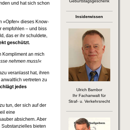
Geburtstagsgeschenk
nden und hat sich schon
Insiderwissen
zum »Opfer« dieses Know-
r empfohlen – und biss
, das er ihr schuldete,
kt geschützt.
em Kompliment an mich
kasse nehmen muss!«
zu veranlasst hat, ihren
anwaltlich vertreten zu
chlägt jedes
Ulrich Bambor
Ihr Fachanwalt für
Straf- u. Verkehrsrecht
 tun, der sich auf der
il eine
 sauber absichern. Aber
 Substanzielles bieten