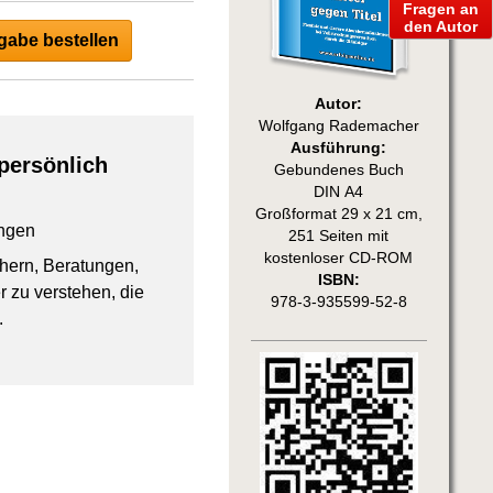
Fragen an
den Autor
abe bestellen
Autor:
Wolfgang Rademacher
Ausführung:
persönlich
Gebundenes Buch
DIN A4
Großformat 29 x 21 cm,
ngen
251 Seiten mit
kostenloser CD-ROM
chern, Beratungen,
ISBN:
 zu verstehen, die
978-3-935599-52-8
.