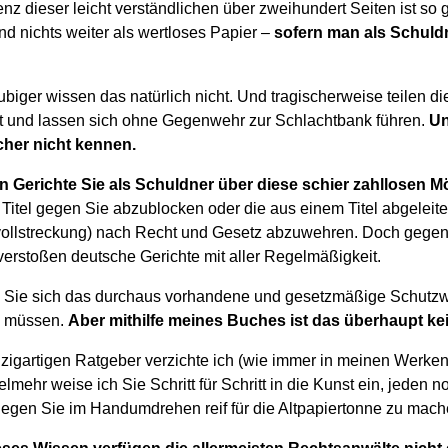
z dieser leicht verständlichen über zweihundert Seiten ist so 
sind nichts weiter als wertloses Papier –
sofern man als Schul
ubiger wissen das natürlich nicht. Und tragischerweise teilen d
t und lassen sich ohne Gegenwehr zur Schlachtbank führen.
Un
cher nicht kennen.
 Gerichte Sie als Schuldner über diese schier zahllosen Mö
n Titel gegen Sie abzublocken oder die aus einem Titel abgele
ollstreckung) nach Recht und Gesetz abzuwehren. Doch gegen
 verstoßen deutsche Gerichte mit aller Regelmäßigkeit.
 Sie sich das durchaus vorhandene und gesetzmäßige Schutzw
en müssen.
Aber mithilfe meines Buches ist das überhaupt kei
zigartigen Ratgeber verzichte ich (wie immer in meinen Werken)
lmehr weise ich Sie Schritt für Schritt in die Kunst ein, jeden
 gegen Sie im Handumdrehen reif für die Altpapiertonne zu mach