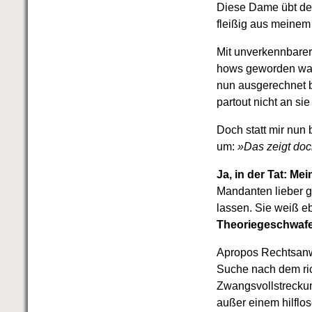
Diese Dame übt den
fleißig aus meinem
Mit unverkennbarer 
hows geworden war
nun ausgerechnet be
partout nicht an si
Doch statt mir nun
um:
»Das zeigt doc
Ja, in der Tat: Me
Mandanten lieber gl
lassen. Sie weiß e
Theoriegeschwafe
Apropos Rechtsanwä
Suche nach dem ric
Zwangsvollstreckun
außer einem hilflo