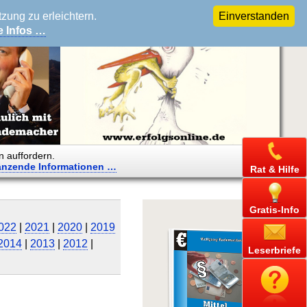
ung zu erleichtern.
Einverstanden
e Infos …
n auffordern.
änzende
Informationen …
Rat & Hilfe
Gratis-Info
022
|
2021
|
2020
|
2019
2014
|
2013
|
2012
|
Leserbriefe