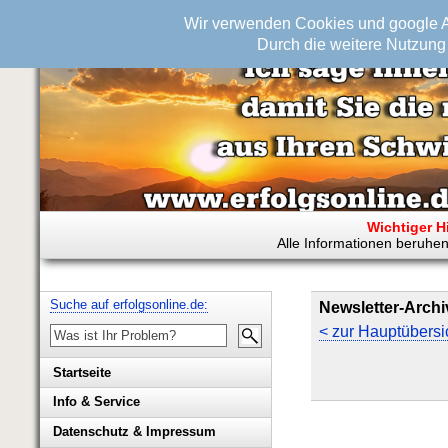
Wir verwenden Cookies und google An
Durch die weitere Nutzung 
Wichtiger H
Alle Informationen beruhen
Suche auf erfolgsonline.de:
Newsletter-Archi
< zur Hauptübersi
Startseite
Info & Service
Biografie Wolfgang Rademacher
Datenschutz & Impressum