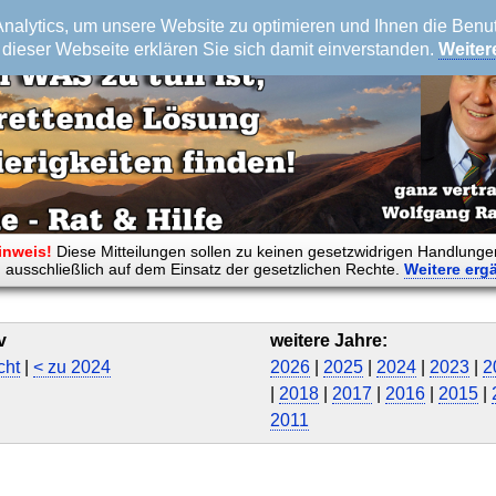
alytics, um unsere Website zu optimieren und Ihnen die Benutz
dieser Webseite erklären Sie sich damit einverstanden.
Weiter
inweis!
Diese Mitteilungen sollen zu keinen gesetzwidrigen Handlunge
 ausschließlich auf dem Einsatz der gesetzlichen Rechte.
Weitere
erg
v
weitere Jahre:
cht
|
< zu 2024
2026
|
2025
|
2024
|
2023
|
2
|
2018
|
2017
|
2016
|
2015
|
2011