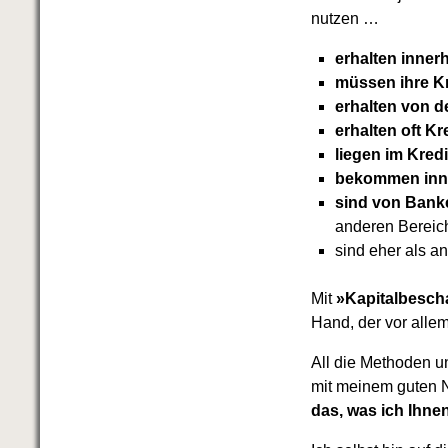
nutzen …
erhalten inner
müssen ihre Kr
erhalten von d
erhalten oft Kr
liegen im Kred
bekommen inne
sind von Bank
anderen Bereic
sind eher als a
Mit
»Kapitalbesch
Hand, der vor allem
All die Methoden u
mit meinem guten N
das, was ich Ihne