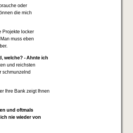
 brauche oder
können die mich
 Projekte locker
t. Man muss eben
ber.
d, welche? - Ahnte ich
sten und reichsten
er schmunzelnd
r Ihre Bank zeigt Ihnen
len und oftmals
ich nie wieder von