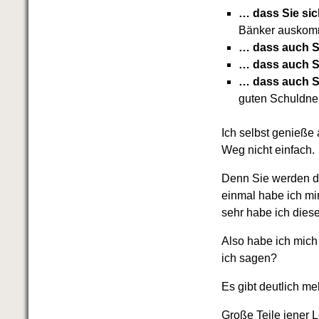
Das richtige Post-Know-How
… dass Sie sich
NEUERSCHEINUNG
Ihren Zeitgewinn maximieren
Bänker auskom
GbR-Vertrag mit beschränkter
… dass auch S
Haftung
BRANDNEU
… dass auch Si
GbR als Einzelperson gründen
… dass auch S
guten Schuldner
Ich selbst genieße 
Weg nicht einfach.
Denn Sie werden da
einmal habe ich mi
sehr habe ich diese
Also habe ich mic
ich sagen?
Es gibt deutlich meh
Große Teile jener 