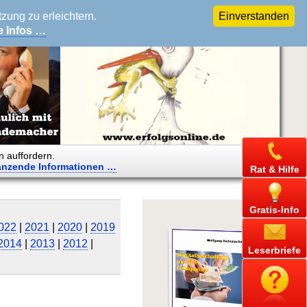
ung zu erleichtern.
Einverstanden
e Infos …
n auffordern.
änzende
Informationen …
Rat & Hilfe
Gratis-Info
022
|
2021
|
2020
|
2019
2014
|
2013
|
2012
|
Leserbriefe