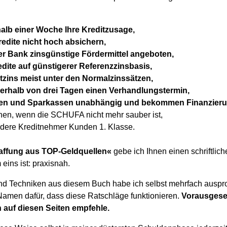
halb einer Woche Ihre Kreditzusage,
edite nicht hoch absichern,
er Bank zinsgünstige Fördermittel angeboten,
edite auf günstigerer Referenzzinsbasis,
itzins meist unter den Normalzinssätzen,
rhalb von drei Tagen einen Verhandlungstermin,
en und Sparkassen unabhängig und bekommen Finanzierun
hen, wenn die SCHUFA nicht mehr sauber ist,
ndere Kreditnehmer Kunden 1. Klasse.
affung aus TOP-Geldquellen«
gebe ich Ihnen einen schriftlic
 eins ist: praxisnah.
nd Techniken aus diesem Buch habe ich selbst mehrfach ausprob
amen dafür, dass diese Ratschläge funktionieren.
Vorausgeset
n auf diesen Seiten empfehle.