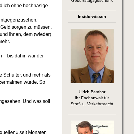
Geburtstagsgeschenk
dlich ohne hochnäsige
Insiderwissen
 entgegenzusehen.
s Geld sorgen zu müssen.
und Ihnen, dem (wieder)
 mehr.
n – bis dahin war der
e Schulter, und mehr als
e zermalmen würde. So
Ulrich Bambor
Ihr Fachanwalt für
mgesehen. Und was soll
Straf- u. Verkehrsrecht
dquellen« seit Monaten