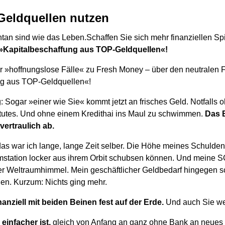
 Geldquellen nutzen
ntan sind wie das Leben.Schaffen Sie sich mehr finanziellen Sp
»Kapitalbeschaffung aus TOP-Geldquellen«!
 »hoffnungslose Fälle« zu Fresh Money – über den neutralen 
ng aus TOP-Geldquellen«!
ig: Sogar »einer wie Sie« kommt jetzt an frisches Geld. Notfall
stitutes. Und ohne einem Kredithai ins Maul zu schwimmen.
Das B
vertraulich ab.
das war ich lange, lange Zeit selber. Die Höhe meines Schulden
umstation locker aus ihrem Orbit schubsen können. Und meine
r Weltraumhimmel. Mein geschäftlicher Geldbedarf hingegen sc
n. Kurzum: Nichts ging mehr.
nanziell mit beiden Beinen fest auf der Erde.
Und auch Sie we
 einfacher ist,
gleich von Anfang an ganz ohne Bank an neues