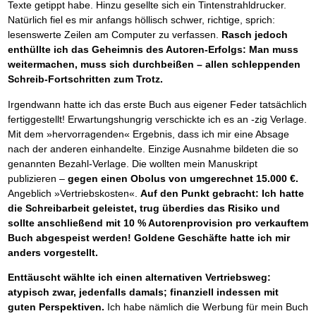
Das richtige Post-Know-How
NEUERSCHEINUNG
Texte getippt habe. Hinzu gesellte sich ein Tintenstrahldrucker.
Ihren Zeitgewinn maximieren
Natürlich fiel es mir anfangs höllisch schwer, richtige, sprich:
GbR-Vertrag mit beschränkter Haftung
BRANDNEU
lesenswerte Zeilen am Computer zu verfassen.
Rasch jedoch
GbR als Einzelperson gründen
enthüllte ich das Geheimnis des Autoren-Erfolgs: Man muss
weitermachen, muss sich durchbeißen – allen schleppenden
Schreib-Fortschritten zum Trotz.
Irgendwann hatte ich das erste Buch aus eigener Feder tatsächlich
fertiggestellt! Erwartungshungrig verschickte ich es an -zig Verlage.
Mit dem »hervorragenden« Ergebnis, dass ich mir eine Absage
nach der anderen einhandelte. Einzige Ausnahme bildeten die so
genannten Bezahl-Verlage. Die wollten mein Manuskript
publizieren –
gegen einen Obolus von umgerechnet 15.000 €.
Angeblich »Vertriebskosten«.
Auf den Punkt gebracht: Ich hatte
die Schreibarbeit geleistet, trug überdies das Risiko und
sollte anschließend mit 10 % Autorenprovision pro verkauftem
Buch abgespeist werden! Goldene Geschäfte hatte ich mir
anders vorgestellt.
Enttäuscht wählte ich einen alternativen Vertriebsweg:
atypisch zwar, jedenfalls damals; finanziell indessen mit
guten Perspektiven.
Ich habe nämlich die Werbung für mein Buch