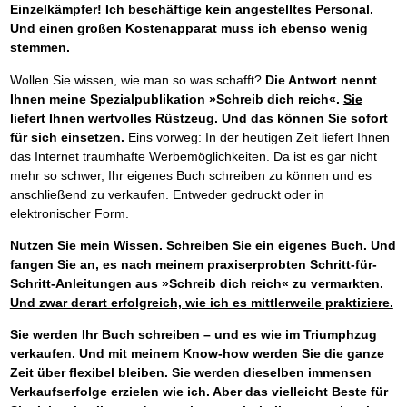
Einzelkämpfer! Ich beschäftige kein angestelltes Personal.
Und einen großen Kostenapparat muss ich ebenso wenig
stemmen.
Wollen Sie wissen, wie man so was schafft?
Die Antwort nennt
Ihnen meine Spezialpublikation »Schreib dich reich«.
Sie
liefert Ihnen wertvolles Rüstzeug.
Und das können Sie sofort
für sich einsetzen.
Eins vorweg: In der heutigen Zeit liefert Ihnen
das Internet traumhafte Werbemöglichkeiten. Da ist es gar nicht
mehr so schwer, Ihr eigenes Buch schreiben zu können und es
anschließend zu verkaufen. Entweder gedruckt oder in
elektronischer Form.
Nutzen Sie mein Wissen. Schreiben Sie ein eigenes Buch. Und
fangen Sie an, es nach meinem praxiserprobten Schritt-für-
Schritt-Anleitungen aus »Schreib dich reich« zu vermarkten.
Und zwar derart erfolgreich, wie ich es mittlerweile praktiziere.
Sie werden Ihr Buch schreiben – und es wie im Triumphzug
verkaufen.
Und mit meinem Know-how werden Sie die ganze
Zeit über flexibel bleiben.
Sie werden dieselben immensen
Verkaufserfolge erzielen wie ich. Aber das vielleicht Beste für