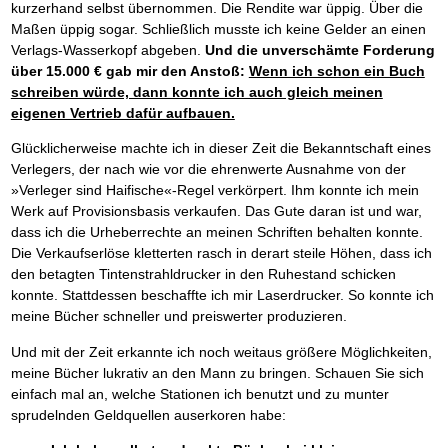
kurzerhand selbst übernommen. Die Rendite war üppig. Über die
Maßen üppig sogar. Schließlich musste ich keine Gelder an einen
Verlags-Wasserkopf abgeben.
Und die unverschämte Forderung
über 15.000 € gab mir den Anstoß:
Wenn ich schon ein Buch
schreiben würde, dann konnte ich auch gleich meinen
eigenen Vertrieb dafür aufbauen.
Glücklicherweise machte ich in dieser Zeit die Bekanntschaft eines
Verlegers, der nach wie vor die ehrenwerte Ausnahme von der
»Verleger sind Haifische«-Regel verkörpert. Ihm konnte ich mein
Werk auf Provisionsbasis verkaufen. Das Gute daran ist und war,
dass ich die Urheberrechte an meinen Schriften behalten konnte.
Die Verkaufserlöse kletterten rasch in derart steile Höhen, dass ich
den betagten Tintenstrahldrucker in den Ruhestand schicken
konnte. Stattdessen beschaffte ich mir Laserdrucker. So konnte ich
meine Bücher schneller und preiswerter produzieren.
Und mit der Zeit erkannte ich noch weitaus größere Möglichkeiten,
meine Bücher lukrativ an den Mann zu bringen. Schauen Sie sich
einfach mal an, welche Stationen ich benutzt und zu munter
sprudelnden Geldquellen auserkoren habe: