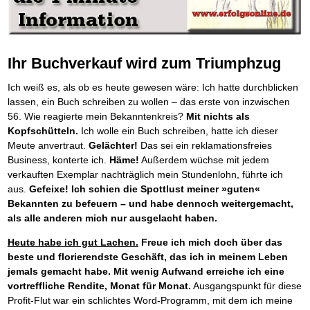
Behalten Sie den Überblick
Platzieren Sie sich bei Google ganz oben
Frei Fahrt ohne Punkte
Vermögenssicherung durch GbR-Vertrag
Mental Force
NEU
Die Macht des Schuldners (Hörbuch)
TIPP
Kaufe doch Deine Schulden
Schutzwall für Hab und Gut
BRANDNEU
Entfalten Sie Ihre geistigen Kräfte
Jetzt neu für Unterwegs
Die geniale Lösung zum schnellen Schuldenabbau
GbR-Vertrag mit beschränkter Haftung
Mental Force - Hörbuch
BESTSELLER
Der Schuldenkalkulator
NEU
Die Macht des Schuldners
GbR als Einzelperson gründen
TIPP
Geistigen Kräfte, die unter die Haut gehen
Weg mit Ihren Schulden - per Mausklick
Der Weg zur finanziellen Freiheit
Ihr Buchverkauf wird zum Triumphzug
Sich rechtlich einrichten
Nutze Deine geistigen Waffen
BRANDNEU
Mach Pleite und starte durch
TIPP
Federleicht lebendig schreiben
Schützen Sie sich
SCHREIB-TIPP
Das Kapital Ihrer geistigen Möglichkeiten
Der sichere Weg aus der wirtschaftlichen Pleite
Ich weiß es, als ob es heute gewesen wäre: Ich hatte durchblicken
Ohne Probleme clever Texten und Schreiben
Stiftung gründen und profitabel vermarkten
Schlüssel des Erfolgs
BRANDNEU
Vermögenssicherung durch GbR-Vertrag
NEU
lassen, ein Buch schreiben zu wollen – das erste von inzwischen
Die Macht des Telefax
Gründen Sie Ihre Stiftung
NEU
Methoden der Lebenstechnik
Schutzwall für Hab und Gut
Zeit & Kommunikationsgewinn
56. Wie reagierte mein Bekanntenkreis?
Mit nichts als
Hilf Dir selbst, hilft Dir Gott
Schach dem Gerichtsvollzieher
TIPP
Mittel gegen Titel
Kopfschütteln.
Ich wolle ein Buch schreiben, hatte ich dieser
EMPFEHLUNG
Immer den Geist zum TUN begeistern
Gerichtsvollziehervorschriften nutzen
Sichern Sie Einkommen und Vermögenswerte 100%-tig ab
Meute anvertraut.
Gelächter!
Das sei ein reklamationsfreies
Die Feuerkraft
Weiße Weste durch Umzug
TIPP
TIPP
Bekannt wie ein bunter Hund im Internet
INTERNET-TIPP
Holen Sie Erfolg in Ihr Leben
Business, konterte ich.
Häme!
Außerdem wüchse mit jedem
Das Meldesystem clever nutzen
schnell im Internet bekannt werden und damit viel Geld verdienen
Mit System zum Erfolg
verkauften Exemplar nachträglich mein Stundenlohn, führte ich
Die Betablocker Insolvenz
GEHEIMTIPP
NEU
Schreib Dich reich
SCHREIB VERTRIEBS TIPP
Starten Sie endlich durch
Insolvenzantrag abwehren
aus.
Gefeixe!
Ich schien die Spottlust meiner »guten«
Vom Gedanken zum Bestseller
Finanzielle Freiheit trotz Insolvenz
Bekannten zu befeuern – und habe dennoch weitergemacht,
TIPP
80% Ihrer Einnahmen behalten
als alle anderen mich nur ausgelacht haben.
Wie man mit Pfändungen umgeht
BRANDNEU
Bestens informiert sein
Heute habe ich gut Lachen.
Freue ich mich doch über das
TV-Lehrgang: Wie man mit Pfändungen umgeht
beste und florierendste Geschäft, das ich in meinem Leben
EMPFEHLUNG
Schnell und kompakt
jemals gemacht habe.
Mit wenig Aufwand erreiche ich eine
Schach der SCHUFA
FRISCH EINGETROFFEN
vortreffliche Rendite, Monat für Monat.
Ausgangspunkt für diese
Schnell eine saubere SCHUFA
Profit-Flut war ein schlichtes Word-Programm, mit dem ich meine