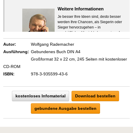
Weitere Informationen
Je besser Ihre Ideen sind, desto besser
werden Ihre Chancen, als Siegerin oder
Sieger hervorzugehen – in
geschäftlicher Hinsicht ebenso wie auf
beruflichem oder privatem Gebiet. Denn
eins ist todsicher:
Autor:
Wolfgang Rademacher
Zeigen Sie mit der Maus hierhin, um
Ausführung:
Gebundenes Buch DIN A4
den Text vollständig anzuzeigen …
Großformat 32 x 22 cm, 245 Seiten mit kostenloser
CD-ROM
ISBN:
978-3-935599-43-6
kostenloses Infomaterial
Download bestellen
gebundene Ausgabe bestellen