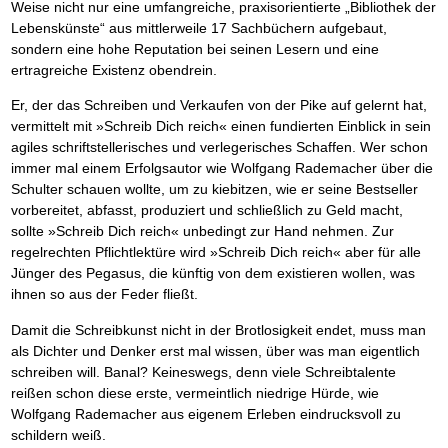
Das richtige Post-Know-How
NEUERSCHEINUNG
Weise nicht nur eine umfangreiche, praxisorientierte „Bibliothek der
Ihren Zeitgewinn maximieren
Lebenskünste“ aus mittlerweile 17 Sachbüchern aufgebaut,
GbR-Vertrag mit beschränkter Haftung
BRANDNEU
sondern eine hohe Reputation bei seinen Lesern und eine
GbR als Einzelperson gründen
ertragreiche Existenz obendrein.
Er, der das Schreiben und Verkaufen von der Pike auf gelernt hat,
vermittelt mit »Schreib Dich reich« einen fundierten Einblick in sein
agiles schriftstellerisches und verlegerisches Schaffen. Wer schon
immer mal einem Erfolgsautor wie Wolfgang Rademacher über die
Schulter schauen wollte, um zu kiebitzen, wie er seine Bestseller
vorbereitet, abfasst, produziert und schließlich zu Geld macht,
sollte »Schreib Dich reich« unbedingt zur Hand nehmen. Zur
regelrechten Pflichtlektüre wird »Schreib Dich reich« aber für alle
Jünger des Pegasus, die künftig von dem existieren wollen, was
ihnen so aus der Feder fließt.
Damit die Schreibkunst nicht in der Brotlosigkeit endet, muss man
als Dichter und Denker erst mal wissen, über was man eigentlich
schreiben will. Banal? Keineswegs, denn viele Schreibtalente
reißen schon diese erste, vermeintlich niedrige Hürde, wie
Wolfgang Rademacher aus eigenem Erleben eindrucksvoll zu
schildern weiß.