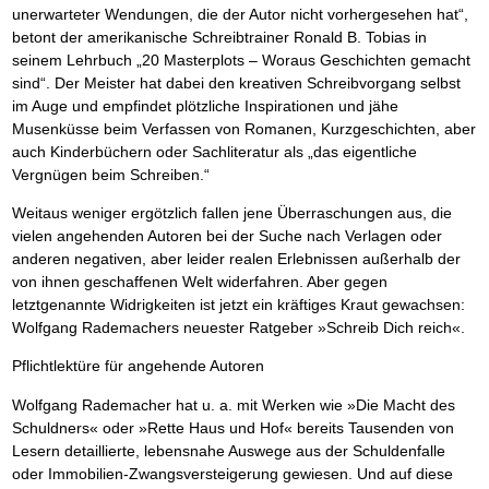
Behalten Sie den Überblick
Platzieren Sie sich bei Google ganz oben
Frei Fahrt ohne Punkte
unerwarteter Wendungen, die der Autor nicht vorhergesehen hat“,
Vermögenssicherung durch GbR-Vertrag
Mental Force
NEU
Die Macht des Schuldners (Hörbuch)
TIPP
Kaufe doch Deine Schulden
Schutzwall für Hab und Gut
BRANDNEU
Entfalten Sie Ihre geistigen Kräfte
Jetzt neu für Unterwegs
betont der amerikanische Schreibtrainer Ronald B. Tobias in
Die geniale Lösung zum schnellen Schuldenabbau
GbR-Vertrag mit beschränkter Haftung
Mental Force - Hörbuch
seinem Lehrbuch „20 Masterplots – Woraus Geschichten gemacht
BESTSELLER
Der Schuldenkalkulator
NEU
Die Macht des Schuldners
GbR als Einzelperson gründen
TIPP
Geistigen Kräfte, die unter die Haut gehen
Weg mit Ihren Schulden - per Mausklick
sind“. Der Meister hat dabei den kreativen Schreibvorgang selbst
Der Weg zur finanziellen Freiheit
Sich rechtlich einrichten
Nutze Deine geistigen Waffen
BRANDNEU
Mach Pleite und starte durch
TIPP
im Auge und empfindet plötzliche Inspirationen und jähe
Federleicht lebendig schreiben
Schützen Sie sich
SCHREIB-TIPP
Das Kapital Ihrer geistigen Möglichkeiten
Der sichere Weg aus der wirtschaftlichen Pleite
Musenküsse beim Verfassen von Romanen, Kurzgeschichten, aber
Ohne Probleme clever Texten und Schreiben
Stiftung gründen und profitabel vermarkten
Schlüssel des Erfolgs
BRANDNEU
Vermögenssicherung durch GbR-Vertrag
NEU
auch Kinderbüchern oder Sachliteratur als „das eigentliche
Die Macht des Telefax
Gründen Sie Ihre Stiftung
NEU
Methoden der Lebenstechnik
Schutzwall für Hab und Gut
Vergnügen beim Schreiben.“
Zeit & Kommunikationsgewinn
Hilf Dir selbst, hilft Dir Gott
Schach dem Gerichtsvollzieher
TIPP
Mittel gegen Titel
EMPFEHLUNG
Immer den Geist zum TUN begeistern
Gerichtsvollziehervorschriften nutzen
Weitaus weniger ergötzlich fallen jene Überraschungen aus, die
Sichern Sie Einkommen und Vermögenswerte 100%-tig ab
Die Feuerkraft
Weiße Weste durch Umzug
TIPP
TIPP
vielen angehenden Autoren bei der Suche nach Verlagen oder
Bekannt wie ein bunter Hund im Internet
INTERNET-TIPP
Holen Sie Erfolg in Ihr Leben
Das Meldesystem clever nutzen
anderen negativen, aber leider realen Erlebnissen außerhalb der
schnell im Internet bekannt werden und damit viel Geld verdienen
Mit System zum Erfolg
Die Betablocker Insolvenz
GEHEIMTIPP
NEU
von ihnen geschaffenen Welt widerfahren. Aber gegen
Schreib Dich reich
SCHREIB VERTRIEBS TIPP
Starten Sie endlich durch
Insolvenzantrag abwehren
letztgenannte Widrigkeiten ist jetzt ein kräftiges Kraut gewachsen:
Vom Gedanken zum Bestseller
Finanzielle Freiheit trotz Insolvenz
TIPP
Wolfgang Rademachers neuester Ratgeber »Schreib Dich reich«.
80% Ihrer Einnahmen behalten
Wie man mit Pfändungen umgeht
BRANDNEU
Pflichtlektüre für angehende Autoren
Bestens informiert sein
Wolfgang Rademacher hat u. a. mit Werken wie »Die Macht des
TV-Lehrgang: Wie man mit Pfändungen umgeht
EMPFEHLUNG
Schnell und kompakt
Schuldners« oder »Rette Haus und Hof« bereits Tausenden von
Schach der SCHUFA
FRISCH EINGETROFFEN
Lesern detaillierte, lebensnahe Auswege aus der Schuldenfalle
Schnell eine saubere SCHUFA
oder Immobilien-Zwangsversteigerung gewiesen. Und auf diese