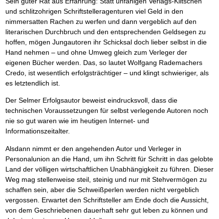
Sein guter Rat aus Erfahrung: Statt unfähigen Verlags-Klitschen
und schlitzohrigen Schriftstelleragenturen viel Geld in den
nimmersatten Rachen zu werfen und dann vergeblich auf den
literarischen Durchbruch und den entsprechenden Geldsegen zu
hoffen, mögen Jungautoren ihr Schicksal doch lieber selbst in die
Hand nehmen – und ohne Umweg gleich zum Verleger der
eigenen Bücher werden. Das, so lautet Wolfgang Rademachers
Credo, ist wesentlich erfolgsträchtiger – und klingt schwieriger, als
es letztendlich ist.
Der Selmer Erfolgsautor beweist eindrucksvoll, dass die
technischen Voraussetzungen für selbst verlegende Autoren noch
nie so gut waren wie im heutigen Internet- und
Informationszeitalter.
Alsdann nimmt er den angehenden Autor und Verleger in
Personalunion an die Hand, um ihn Schritt für Schritt in das gelobte
Land der völligen wirtschaftlichen Unabhängigkeit zu führen. Dieser
Weg mag stellenweise steil, steinig und nur mit Stehvermögen zu
schaffen sein, aber die Schweißperlen werden nicht vergeblich
vergossen. Erwartet den Schriftsteller am Ende doch die Aussicht,
von dem Geschriebenen dauerhaft sehr gut leben zu können und