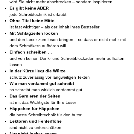
Das richtige Post-Know-How
NEUERSCHEINUNG
wird Sie nicht mehr abschrecken – sondern inspirieren
Ihren Zeitgewinn maximieren
Es gibt keine ABER
GbR-Vertrag mit beschränkter Haftung
BRANDNEU
jede Schreibtechnik ist erlaubt
GbR als Einzelperson gründen
Ohne Titel keine Mittel
ist fast wichtiger – als der Inhalt Ihres Bestseller
Mit Schlagzeilen locken
und den Leser zum lesen bringen – so dass er nicht mehr mit
dem Schmökern aufhören will
Einfach schreiben …
und von keinen Denk- und Schreibblockaden mehr aufhalten
lassen
In der Kürze liegt die Würze
schütz zuverlässig vor langweiligen Texten
Wie man verdammt gut schreibt
so schreibt man wirklich verdammt gut
Das Garnieren der Seiten
ist mit das Wichtigste für Ihre Leser
Häppchen für Häppchen
die beste Schreibtechnik für den Autor
Lektoren und Fehlerflöhe
sind nicht zu unterschätzen
Nur nicht locker lassen