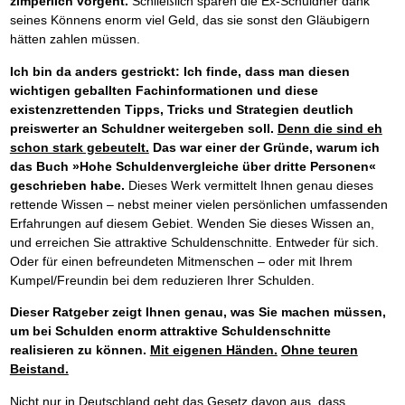
zimperlich vorgeht.
Schließlich sparen die Ex-Schuldner dank
seines Könnens enorm viel Geld, das sie sonst den Gläubigern
hätten zahlen müssen.
Ich bin da anders gestrickt: Ich finde, dass man diesen
wichtigen geballten Fachinformationen und diese
existenzrettenden Tipps, Tricks und Strategien deutlich
preiswerter an Schuldner weitergeben soll.
Denn die sind eh
schon stark gebeutelt.
Das war einer der Gründe, warum ich
das Buch »Hohe Schuldenvergleiche über dritte Personen«
geschrieben habe.
Dieses Werk vermittelt Ihnen genau dieses
rettende Wissen – nebst meiner vielen persönlichen umfassenden
Erfahrungen auf diesem Gebiet. Wenden Sie dieses Wissen an,
und erreichen Sie attraktive Schuldenschnitte. Entweder für sich.
Oder für einen befreundeten Mitmenschen – oder mit Ihrem
Kumpel/Freundin bei dem reduzieren Ihrer Schulden.
Dieser Ratgeber zeigt Ihnen genau, was Sie machen müssen,
um bei Schulden enorm attraktive Schuldenschnitte
realisieren zu können.
Mit eigenen Händen.
Ohne teuren
Beistand.
Nicht nur in Deutschland geht das Gesetz davon aus, dass