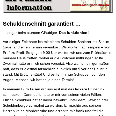
Die Kräfte des Erfolgs
BRANDNEU
Frei Fahrt ohne Punkte
Der Finanzmanager
Suchmaschinenoptimierung mit der Top10-Checkliste
Schnell und kompakt
NEU
Nützliche Problemlösungen
Für ein erfolgreiches Leben
Kaufe doch Deine Schulden
Behalten Sie den Überblick
BRANDNEU
Platzieren Sie sich bei Google ganz oben
Schach der SCHUFA
FRISCH EINGETROFFEN
Vermögenssicherung durch GbR-Vertrag
Mental Force
NEU
Die geniale Lösung zum schnellen Schuldenabbau
Schnell eine saubere SCHUFA
Schutzwall für Hab und Gut
Entfalten Sie Ihre geistigen Kräfte
Die Macht des Schuldners
TIPP
Das richtige Post-Know-How
NEUERSCHEINUNG
GbR-Vertrag mit beschränkter Haftung
Mental Force - Hörbuch
BESTSELLER
Der Weg zur finanziellen Freiheit
Schuldenschnitt garantiert …
Ihren Zeitgewinn maximieren
GbR als Einzelperson gründen
Geistigen Kräfte, die unter die Haut gehen
Federleicht lebendig schreiben
SCHREIB-TIPP
GbR-Vertrag mit beschränkter Haftung
BRANDNEU
Sich rechtlich einrichten
Nutze Deine geistigen Waffen
BRANDNEU
… sogar beim stursten Gläubiger.
Das funktioniert!
Ohne Probleme clever Texten und Schreiben
GbR als Einzelperson gründen
Schützen Sie sich
Das Kapital Ihrer geistigen Möglichkeiten
Die Macht des Telefax
NEU
Stiftung gründen und profitabel vermarkten
Schlüssel des Erfolgs
BRANDNEU
Vor einiger Zeit hatte ich mit einem Schulden-Sanierer mit Sitz im
Zeit & Kommunikationsgewinn
Gründen Sie Ihre Stiftung
Methoden der Lebenstechnik
Sauerland einen Termin vereinbart. Wir wollten fachsimpeln – von
Mittel gegen Titel
EMPFEHLUNG
Hilf Dir selbst, hilft Dir Gott
TIPP
Profi zu Profi. So gegen 9:00 Uhr wollten wir uns zum Frühstück in
Sichern Sie Einkommen und Vermögenswerte 100%-tig ab
Immer den Geist zum TUN begeistern
meinem Haus treffen, wobei er die Brötchen mitbringen sollte.
Bekannt wie ein bunter Hund im Internet
INTERNET-TIPP
Die Feuerkraft
TIPP
schnell im Internet bekannt werden und damit viel Geld verdienen
Zweimal hatte er mich schon versetzt. Also war ich einigermaßen
Holen Sie Erfolg in Ihr Leben
baff, dass er diesmal tatsächlich pünktlich um 9 vor der Haustür
Schreib Dich reich
SCHREIB VERTRIEBS TIPP
Mit System zum Erfolg
GEHEIMTIPP
Vom Gedanken zum Bestseller
stand. Mit Brötchentüte! Und es fiel mir wie Schuppen von den
Starten Sie endlich durch
Augen: Mensch, wir hatten ja einen Termin!
In meinem Büro ließen wir uns erst mal das leckere Frühstück
schmecken. Dann berichtete er mir von seinen vielen Fällen:
Etliche Schuldner hat er davor bewahrt, unter dem Gewicht ihrer
Schuldenberge zermalmt zu werden. Er machte aus seinem
Herzen keine Mördergrube und erzählte mir frank und frei die