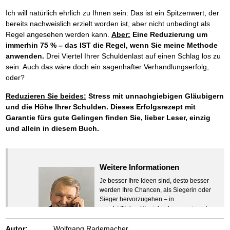
Ich will natürlich ehrlich zu Ihnen sein: Das ist ein Spitzenwert, der
bereits nachweislich erzielt worden ist, aber nicht unbedingt als
Regel angesehen werden kann.
Aber:
Eine Reduzierung um
immerhin 75 % – das IST die Regel, wenn Sie meine Methode
anwenden.
Drei Viertel Ihrer Schuldenlast auf einen Schlag los zu
sein: Auch das wäre doch ein sagenhafter Verhandlungserfolg,
oder?
Reduzieren Sie beides:
Stress mit unnachgiebigen Gläubigern
und die Höhe Ihrer Schulden. Dieses Erfolgsrezept mit
Garantie fürs gute Gelingen finden Sie, lieber Leser, einzig
und allein in diesem Buch.
Weitere Informationen
Je besser Ihre Ideen sind, desto besser
werden Ihre Chancen, als Siegerin oder
Sieger hervorzugehen – in
geschäftlicher Hinsicht ebenso wie auf
beruflichem oder privatem Gebiet. Denn
eins ist todsicher:
Autor:
Wolfgang Rademacher