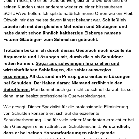
vielen Tricks, die er bei Schuldenvergleichen anwendet und die
seinen Kunden unter anderem wieder zu einer blitzsauberen
SCHUFA verhelfen. Ich spitzte natürlich meine Ohren wie ein Pfeil.
Obwohl mir das meiste davon längst bekannt war.
Schließlich
arbeite ich mit den gleichen Methoden und Strategien und
habe damit schon ähnlich kaltherzige Eisberge namens
»sturer Gläubiger« zum Schmelzen gebracht.
Trotzdem bekam ich durch dieses Gespräch noch exzellente
Argumente und Lösungen mit, durch die sich Schuldner
retten können.
Sogar aus schwierigen finanziellen und
wirtschaftlichen Schieflagen, die schier ausweglos
erscheinen.
All das sind im Prinzip ganz einfache Lösungen
bei Schulden. Der Haken daran:
Niemand erzählt sie den
Betroffenen.
Man kommt auch gar nicht zu schnell darauf. Es sei
denn, man besitzt professionelle Querverbindungen.
Wie gesagt: Dieser Spezialist für die professionelle Eliminierung
von Schulden konzentriert sich auf die exzellente
Schuldnerberatung. Und für viele seiner Mandanten erreicht er bei
den Gläubigern einen attraktiven Schuldenschnitt.
Verständlich,
dass er bei seinen Honorarforderungen nicht gerade