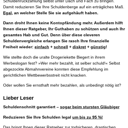
Schuldenrückzahlung selbst unter Dach und Fach zu bringen.
Damit reduzieren Sie Ihre Schuldenberge auf ein erträgliches Maß.
Egal
, an welcher Stelle Sie sie aufgehäuft haben.
Dann droht Ihnen keine Kontopfändung mehr. Außerdem hilft
Ihnen dieser Ratgeber, Ihr Guthaben zu schützen und auch Ihr
gesamtes Hab und Gut. Denn über diese cleveren
Schuldenvergleiche erlangen Sie rasch Ihre finanzielle
Freiheit wieder:
einfach
+
schnell
+
diskret
+
günstig
!
Wie stellte doch die uralte Drogeriekette Biegert in ihrem
Werbeslogan fest? »Wer mehr bezahlt, ist selber schuld!« Selbst
abgezockte Abmahnvereine konnten diese Empfehlung im
gerichtlichen Wettbewerbsstreit nicht knacken.
Oder wollen Sie ernsthaft mehr bezahlen, als unbedingt nötig ist?
Lieber Leser
Schuldenschnitt garantiert –
sogar beim stursten Gläubiger
Reduzieren Sie Ihre Schulden legal
um bis zu 95 %!
Das bringt Ihnen dieser Ratgeber zur todsicheren, drastischen