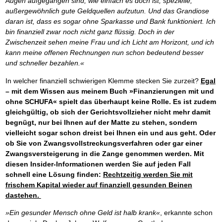
Augen aufgegangen sind, wie einfach es doch ist, spezielle,
außergewöhnlich gute Geldquellen aufzutun. Und das Grandiose
daran ist, dass es sogar ohne Sparkasse und Bank funktioniert. Ich
bin finanziell zwar noch nicht ganz flüssig. Doch in der
Zwischenzeit sehen meine Frau und ich Licht am Horizont, und ich
kann meine offenen Rechnungen nun schon bedeutend besser
und schneller bezahlen.«
In welcher finanziell schwierigen Klemme stecken Sie zurzeit?
Egal
– mit dem Wissen aus meinem Buch »Finanzierungen mit und
ohne SCHUFA« spielt das überhaupt keine Rolle.
Es ist zudem
gleichgültig, ob sich der Gerichtsvollzieher nicht mehr damit
begnügt, nur bei Ihnen auf der Matte zu stehen, sondern
vielleicht sogar schon dreist bei Ihnen ein und aus geht. Oder
ob Sie von Zwangsvollstreckungsverfahren oder gar einer
Zwangsversteigerung in die Zange genommen werden. Mit
diesen Insider-Informationen werden Sie auf jeden Fall
schnell eine Lösung finden:
Rechtzeitig werden Sie mit
frischem Kapital wieder auf finanziell gesunden Beinen
dastehen.
»Ein gesunder Mensch ohne Geld ist halb krank«
, erkannte schon