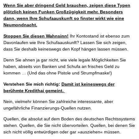
Wenn Sie aber dringend Geld brauchen, zeigen diese Typen
plötzlich keinen Funken Großzügigkeit mehr. Besonders
dann, wenn Ihre Schufaauskunft so finster wirkt wie eine
Neumondnacht.
Stoppen Sie diesen Wahnsinn!
Ihr Kontostand ist ebenso zum
Davonlaufen wie Ihre Schufaauskunft? Lassen Sie sich zeigen,
dass Sie deshalb keineswegs den Kopf hängen lassen müssen.
Denn Sie ahnen ja gar nicht, wie viele legale Möglichkeiten Sie
haben, abseits von Banken und Schufa an frisches Geld zu
kommen … (Und das ohne Pistole und Strumpfmaske!)
Verstehen Sie mich richtig:
Damit ist keineswegs der
berühmte Kredithai gemeint.
Nein, vielmehr können Sie zahlreiche interessante, aber
ungefährliche Finanzierungs-Quellen nutzen.
Quellen, die absolut auf dem Boden des deutschen Rechtssystems
stehen. Quellen, die Sie nicht übervorteilen. Quellen, bei denen Sie
sich nicht völlig entwürdigen oder gar »ausziehen« müssen.