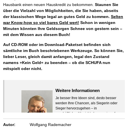
Hausbank einen neuen Hauskredit zu bekommen.
Staunen Sie
über die Vielzahl von Möglichkeiten, die Sie haben, abseits
der klassischen Wege legal an gutes Geld zu kommen.
Selten
war Know-how so viel bares Geld wert!
Schon in wenigen
Minuten könnten Ihre Geldsorgen Schnee von gestern sein –
mit dem Wissen aus diesem Buch!
Auf CD-ROM oder im Download-Paketset befinden sich
sämtliche im Buch beschriebenen Werkzeuge. So können Sie,
lieber Leser, gleich damit anfangen, legal den Zustand
namens »Kein Geld« zu beenden – ob die SCHUFA nun
mitspielt oder nicht.
Weitere Informationen
Je besser Ihre Ideen sind, desto besser
werden Ihre Chancen, als Siegerin oder
Sieger hervorzugehen – in
geschäftlicher Hinsicht ebenso wie auf
beruflichem oder privatem Gebiet. Denn
eins ist todsicher:
Autor:
Wolfgang Rademacher