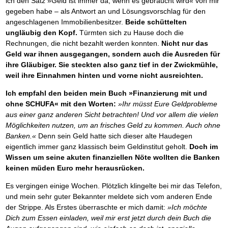
ich den Satz »Geld ist immer da, wenn es gebraucht wird« von mir
Das richtige Post-Know-How
NEUERSCHEINUNG
Ihren Zeitgewinn maximieren
gegeben habe – als Antwort an und Lösungsvorschlag für den
GbR-Vertrag mit beschränkter Haftung
angeschlagenen Immobilienbesitzer.
Beide schüttelten
BRANDNEU
GbR als Einzelperson gründen
ungläubig den Kopf.
Türmten sich zu Hause doch die
Rechnungen, die nicht bezahlt werden konnten.
Nicht nur das
Geld war ihnen ausgegangen, sondern auch die Ausreden für
ihre Gläubiger. Sie steckten also ganz tief in der Zwickmühle,
weil ihre Einnahmen hinten und vorne nicht ausreichten.
Ich empfahl den beiden mein Buch »Finanzierung mit und
ohne SCHUFA« mit den Worten:
»Ihr müsst Eure Geldprobleme
aus einer ganz anderen Sicht betrachten! Und vor allem die vielen
Möglichkeiten nutzen, um an frisches Geld zu kommen. Auch ohne
Banken.«
Denn sein Geld hatte sich dieser alte Haudegen
eigentlich immer ganz klassisch beim Geldinstitut geholt.
Doch im
Wissen um seine akuten finanziellen Nöte wollten die Banken
keinen müden Euro mehr herausrücken.
Es vergingen einige Wochen. Plötzlich klingelte bei mir das Telefon,
und mein sehr guter Bekannter meldete sich vom anderen Ende
der Strippe. Als Erstes überraschte er mich damit:
»Ich möchte
Dich zum Essen einladen, weil mir erst jetzt durch dein Buch die