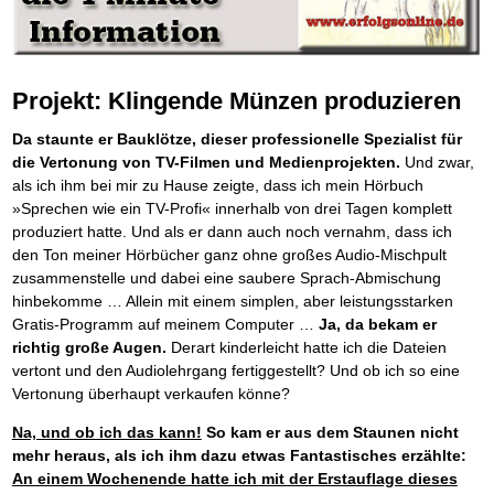
Behalten Sie den Überblick
Platzieren Sie sich bei Google ganz oben
Frei Fahrt ohne Punkte
Vermögenssicherung durch GbR-Vertrag
Mental Force
NEU
Die Macht des Schuldners (Hörbuch)
TIPP
Kaufe doch Deine Schulden
Schutzwall für Hab und Gut
BRANDNEU
Entfalten Sie Ihre geistigen Kräfte
Jetzt neu für Unterwegs
Die geniale Lösung zum schnellen Schuldenabbau
GbR-Vertrag mit beschränkter Haftung
Mental Force - Hörbuch
BESTSELLER
Der Schuldenkalkulator
NEU
Die Macht des Schuldners
GbR als Einzelperson gründen
TIPP
Geistigen Kräfte, die unter die Haut gehen
Weg mit Ihren Schulden - per Mausklick
Der Weg zur finanziellen Freiheit
Projekt: Klingende Münzen produzieren
Sich rechtlich einrichten
Nutze Deine geistigen Waffen
BRANDNEU
Mach Pleite und starte durch
TIPP
Federleicht lebendig schreiben
Schützen Sie sich
SCHREIB-TIPP
Das Kapital Ihrer geistigen Möglichkeiten
Der sichere Weg aus der wirtschaftlichen Pleite
Da staunte er Bauklötze, dieser professionelle Spezialist für
Ohne Probleme clever Texten und Schreiben
Stiftung gründen und profitabel vermarkten
Schlüssel des Erfolgs
BRANDNEU
Vermögenssicherung durch GbR-Vertrag
NEU
die Vertonung von TV-Filmen und Medienprojekten.
Und zwar,
Die Macht des Telefax
Gründen Sie Ihre Stiftung
NEU
Methoden der Lebenstechnik
Schutzwall für Hab und Gut
Zeit & Kommunikationsgewinn
als ich ihm bei mir zu Hause zeigte, dass ich mein Hörbuch
Hilf Dir selbst, hilft Dir Gott
Schach dem Gerichtsvollzieher
TIPP
Mittel gegen Titel
»Sprechen wie ein TV-Profi« innerhalb von drei Tagen komplett
EMPFEHLUNG
Immer den Geist zum TUN begeistern
Gerichtsvollziehervorschriften nutzen
Sichern Sie Einkommen und Vermögenswerte 100%-tig ab
produziert hatte. Und als er dann auch noch vernahm, dass ich
Die Feuerkraft
Weiße Weste durch Umzug
TIPP
TIPP
Bekannt wie ein bunter Hund im Internet
INTERNET-TIPP
Holen Sie Erfolg in Ihr Leben
den Ton meiner Hörbücher ganz ohne großes Audio-Mischpult
Das Meldesystem clever nutzen
schnell im Internet bekannt werden und damit viel Geld verdienen
Mit System zum Erfolg
zusammenstelle und dabei eine saubere Sprach-Abmischung
Die Betablocker Insolvenz
GEHEIMTIPP
NEU
Schreib Dich reich
SCHREIB VERTRIEBS TIPP
Starten Sie endlich durch
Insolvenzantrag abwehren
hinbekomme … Allein mit einem simplen, aber leistungsstarken
Vom Gedanken zum Bestseller
Finanzielle Freiheit trotz Insolvenz
Gratis-Programm auf meinem Computer …
Ja, da bekam er
TIPP
80% Ihrer Einnahmen behalten
richtig große Augen.
Derart kinderleicht hatte ich die Dateien
Wie man mit Pfändungen umgeht
BRANDNEU
vertont und den Audiolehrgang fertiggestellt? Und ob ich so eine
Bestens informiert sein
Vertonung überhaupt verkaufen könne?
TV-Lehrgang: Wie man mit Pfändungen umgeht
EMPFEHLUNG
Schnell und kompakt
Na, und ob ich das kann!
So kam er aus dem Staunen nicht
Schach der SCHUFA
FRISCH EINGETROFFEN
mehr heraus, als ich ihm dazu etwas Fantastisches erzählte:
Schnell eine saubere SCHUFA
An einem Wochenende hatte ich mit der Erstauflage dieses