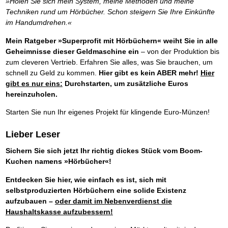
»Holen Sie sich mein System, meine Methoden und meine
Techniken rund um Hörbücher. Schon steigern Sie Ihre Einkünfte
im Handumdrehen.«
Mein Ratgeber »Superprofit mit Hörbüchern« weiht Sie in alle
Geheimnisse dieser Geldmaschine ein
– von der Produktion bis
zum cleveren Vertrieb. Erfahren Sie alles, was Sie brauchen, um
schnell zu Geld zu kommen.
Hier gibt es kein ABER mehr!
Hier
gibt es nur eins:
Durchstarten, um zusätzliche Euros
hereinzuholen.
Starten Sie nun Ihr eigenes Projekt für klingende Euro-Münzen!
Lieber Leser
Sichern Sie sich jetzt Ihr richtig dickes Stück vom Boom-
Kuchen namens »Hörbücher«!
Entdecken Sie hier, wie einfach es ist, sich mit
selbstproduzierten Hörbüchern eine solide Existenz
aufzubauen –
oder damit im Nebenverdienst die
Haushaltskasse aufzubessern!