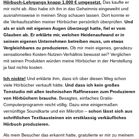
Das richtige Post-Know-How
NEUERSCHEINUNG
Hörbuch-Lehrgangs knapp 1.000 € umgesetzt.
Das kaufte er
Ihren Zeitgewinn maximieren
mir nicht ab. Also habe ich ihn in das Geheimnis eingeweiht und
GbR-Vertrag mit beschränkter Haftung
BRANDNEU
ausnahmsweise in meinen Shop schauen lassen. Dort konnte er
GbR als Einzelperson gründen
die Verkaufszahlen meiner Hörbücher persönlich überprüfen.
Und
als er sich mit eigenen Augen überzeugt hatte, fiel er vom
Glauben ab. Er erklärte mir, welchen Heidenaufwand er in
seinem eigenen Unternehmen betreiben muss, um etwas
Vergleichbares zu produzieren.
Ob mir mein eigenes, geradezu
sensationelles Kosten-Nutzen-Verhältnis bewusst sei? Verglichen
mit seinen Produkten würden meine Hörbücher in der Herstellung
ja fast nichts kosten.
Ich nickte!
Und erklärte ihm, dass ich über diesen Weg schon
viele Hörbücher verkauft hätte.
Und dass ich kein großes
Tonstudio mit allen technischen Raffinessen zum Produzieren
von Hörbüchern brauche.
Besagtes, einfaches Gratis-
Computerprogramm reicht völlig. Dazu eine einigermaßen
vernünftige Soundkarte und ein Mikrofon –
schon lässt sich aus
schriftlichen Textbausteinen ein erstklassig verkäufliches
Hörbuch produzieren.
Als mein Besucher das erkannt hatte, gratulierte er mir zu meinem