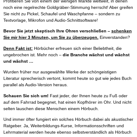
Profitieren Sie von einem der wenigen Märkte weltweit, in denen
noch eine regelrechte Goldgräber-Stimmung herrscht! Aber greifen
Sie nicht zu Pickel, Schaufel und Waschpfanne – sondern zu
Textvorlage, Mikrofon und Audio-Schnittsoftware!
Bevor Sie jetzt skeptisch Ihre Ohren verschließen
–
schenken
Sie mir hier 3 Minuten, um Sie zu überzeugen.
Einverstanden?
Denn Fakt ist:
Hörbücher erfreuen sich einer Beliebtheit, die
ungebrochen ist. Mehr noch –
die Branche wächst und wächst
und wächst …
Wurden früher nur ausgewählte Werke der schöngeistigen
Literatur sprecherisch vertont, kommt heute so gut wie jedes Buch
parallel als Audio-Version heraus.
Schauen Sie sich um!
Fast jeder, der Ihnen heute zu Fuß oder
auf dem Fahrrad begegnet, hat einen Kopfhörer im Ohr. Und nicht
selten lauschen diese Menschen einem Hörbuch.
Und immer öfter fungiert ein solches Hörbuch dabei als akustischer
Ratgeber. Ja, Weiterbildungs-Kurse, Informationsschriften und
Lehrmaterial werden heute ebenso selbstverständlich als Hörbuch