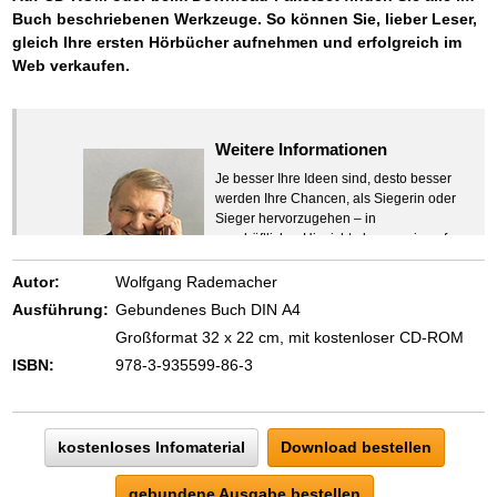
Buch beschriebenen Werkzeuge. So können Sie, lieber Leser,
gleich Ihre ersten Hörbücher aufnehmen und erfolgreich im
Web verkaufen.
Weitere Informationen
Je besser Ihre Ideen sind, desto besser
werden Ihre Chancen, als Siegerin oder
Sieger hervorzugehen – in
geschäftlicher Hinsicht ebenso wie auf
beruflichem oder privatem Gebiet. Denn
eins ist todsicher:
Autor:
Wolfgang Rademacher
Zeigen Sie mit der Maus hierhin, um
Ausführung:
Gebundenes Buch DIN A4
den Text vollständig anzuzeigen …
Großformat 32 x 22 cm, mit kostenloser CD-ROM
ISBN:
978-3-935599-86-3
kostenloses Infomaterial
Download bestellen
gebundene Ausgabe bestellen