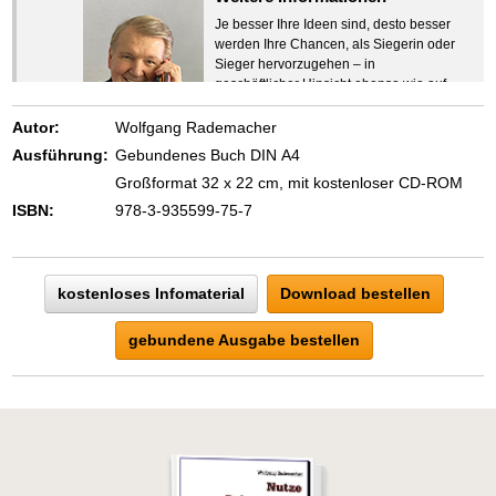
Je besser Ihre Ideen sind, desto besser
werden Ihre Chancen, als Siegerin oder
Sieger hervorzugehen – in
geschäftlicher Hinsicht ebenso wie auf
beruflichem oder privatem Gebiet. Denn
eins ist todsicher:
Autor:
Wolfgang Rademacher
Zeigen Sie mit der Maus hierhin, um
Ausführung:
Gebundenes Buch DIN A4
den Text vollständig anzuzeigen …
Großformat 32 x 22 cm, mit kostenloser CD-ROM
ISBN:
978-3-935599-75-7
kostenloses Infomaterial
Download bestellen
gebundene Ausgabe bestellen