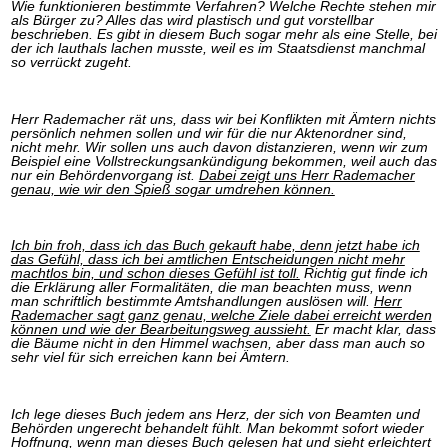
Das richtige Post-Know-How
NEUERSCHEINUNG
Wie funktionieren bestimmte Verfahren? Welche Rechte stehen mir
als Bürger zu? Alles das wird plastisch und gut vorstellbar
Ihren Zeitgewinn maximieren
beschrieben. Es gibt in diesem Buch sogar mehr als eine Stelle, bei
GbR-Vertrag mit beschränkter Haftung
BRANDNEU
der ich lauthals lachen musste, weil es im Staatsdienst manchmal
GbR als Einzelperson gründen
so verrückt zugeht.
Herr Rademacher rät uns, dass wir bei Konflikten mit Ämtern nichts
persönlich nehmen sollen und wir für die nur Aktenordner sind,
nicht mehr. Wir sollen uns auch davon distanzieren, wenn wir zum
Beispiel eine Vollstreckungsankündigung bekommen, weil auch das
nur ein Behördenvorgang ist.
Dabei zeigt uns Herr Rademacher
genau, wie wir den Spieß sogar umdrehen können.
Ich bin froh, dass ich das Buch gekauft habe, denn jetzt habe ich
das Gefühl, dass ich bei amtlichen Entscheidungen nicht mehr
machtlos bin, und schon dieses Gefühl ist toll.
Richtig gut finde ich
die Erklärung aller Formalitäten, die man beachten muss, wenn
man schriftlich bestimmte Amtshandlungen auslösen will.
Herr
Rademacher sagt ganz genau, welche Ziele dabei erreicht werden
können und wie der Bearbeitungsweg aussieht.
Er macht klar, dass
die Bäume nicht in den Himmel wachsen, aber dass man auch so
sehr viel für sich erreichen kann bei Ämtern.
Ich lege dieses Buch jedem ans Herz, der sich von Beamten und
Behörden ungerecht behandelt fühlt. Man bekommt sofort wieder
Hoffnung, wenn man dieses Buch gelesen hat und sieht erleichtert