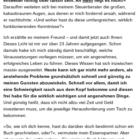
entweder richtig oder falsch sein. An
mehr
liegt es nicht!«
Das richtige Post-Know-How
NEUERSCHEINUNG
Ihren Zeitgewinn maximieren
Daraufhin weiteten sich bei meinem Steuerberater die großen,
GbR-Vertrag mit beschränkter Haftung
kakaobraunen Augen, aus denen er mich fordernd ansah, während
BRANDNEU
GbR als Einzelperson gründen
er nachbohrte: »Und woher hast du diese umfangreichen, wirklich
funktionierenden Kenntnisse?«
Ich erzählte es meinem Freund – und damit jetzt auch Ihnen:
Dieses Licht ist mir vor über 23 Jahren aufgegangen. Schon
damals habe ich mich ständig damit beschäftigt, welche
Voraussetzungen vorliegen müssen, um ein angenehmes,
erfolgreiches Leben zu führen. Dieses Wissen hat sich inzwischen
massiv ausgeweitet.
Heute kann ich gar nicht mehr anders, als
anstehende Probleme grundsätzlich schnell und günstig zu
meinen Gunsten abzuwickeln. Schnell vor allem, damit ich
eine Schwierigkeit rasch aus dem Kopf bekomme und diesen
frei habe für die wirklich wichtigen und angenehmen Dinge.
Und günstig heißt, dass ich nicht allzu viel Zeit und Geld
investieren muss, um die jeweilige Herausforderung vom Tisch zu
bekommen.
»So, wie ich dich kenne, hast du darüber doch bestimmt schon ein
Buch geschrieben, oder?«, vermutete mein Essenspartner. Aber