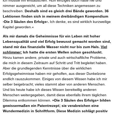
ich musste ihn enttäuschen: »Ein einziges Buch hätte nie und
nimmer ausgereicht, um all diese Techniken angemessen zu
beschreiben.
Deshalb sind es gleich drei Bände geworden. 36
Lektionen finden sich in meinem dreibändigen Kompendium
›Die 3 Säulen des Erfolgs‹.
Ich denke, es sind wirklich kurzweilige
Kapitel geworden.«
Als mir damals die Geheimnisse für ein Leben mit hoher
Lebensqualität und viel Erfolg bewusst gemacht worden sind,
stand mir das finanzielle Wasser nicht nur bis zum Hals.
Viel
schlimmer:
Ich hatte die ersten Wellen schon geschluckt.
Hinzu kamen andere, private und auch wirtschaftliche Probleme,
die mich in diesem Zeitraum auf Schritt und Tritt begleitet haben.
Aber die grundlegenden Kenntnisse über die wirklichen
Erfolgsgeheimnisse haben mir geholfen, aus dieser Dunkelzone
endlich rauszukommen. Einiges von diesem Wissen habe ich mir
selber beigebracht; vieles stammt aber von anderen Menschen.
Und bis heute habe ich dieses Wissen bereitwillig anderen
Menschen weitergegeben, damit diese ebenfalls ihrem täglichen
Dilemma entkommen können.
»Die 3 Säulen des Erfolgs« bilden
gewissermaßen ein Patentrezept; sie verabreichen eine
Wundermedizin in Schriftform. Diese Medizin schlägt positiv