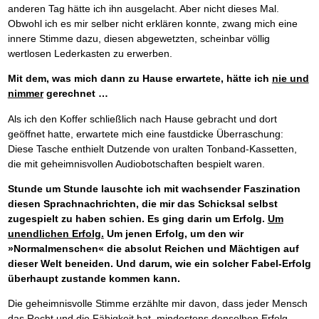
anderen Tag hätte ich ihn ausgelacht. Aber nicht dieses Mal.
Obwohl ich es mir selber nicht erklären konnte, zwang mich eine
innere Stimme dazu, diesen abgewetzten, scheinbar völlig
wertlosen Lederkasten zu erwerben.
Mit dem, was mich dann zu Hause erwartete, hätte ich
nie und
nimmer
gerechnet …
Als ich den Koffer schließlich nach Hause gebracht und dort
geöffnet hatte, erwartete mich eine faustdicke Überraschung:
Diese Tasche enthielt Dutzende von uralten Tonband-Kassetten,
die mit geheimnisvollen Audiobotschaften bespielt waren.
Stunde um Stunde lauschte ich mit wachsender Faszination
diesen Sprachnachrichten, die mir das Schicksal selbst
zugespielt zu haben schien.
Es ging darin um Erfolg.
Um
unendlichen Erfolg.
Um jenen Erfolg, um den wir
»Normalmenschen« die absolut Reichen und Mächtigen auf
dieser Welt beneiden. Und darum, wie ein solcher Fabel-Erfolg
überhaupt zustande kommen kann.
Die geheimnisvolle Stimme erzählte mir davon, dass jeder Mensch
das Recht und die Fähigkeit hat, mindestens denselben Erfolg