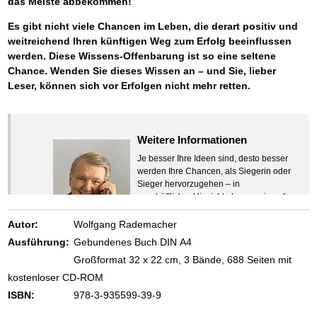
das Meiste abbekommen!
Es gibt nicht viele Chancen im Leben, die derart positiv und
weitreichend Ihren künftigen Weg zum Erfolg beeinflussen
werden. Diese Wissens-Offenbarung ist so eine seltene
Chance. Wenden Sie dieses Wissen an – und Sie, lieber
Leser, können sich vor Erfolgen nicht mehr retten.
Weitere Informationen
Je besser Ihre Ideen sind, desto besser
werden Ihre Chancen, als Siegerin oder
Sieger hervorzugehen – in
geschäftlicher Hinsicht ebenso wie auf
beruflichem oder privatem Gebiet. Denn
eins ist todsicher:
Autor:
Wolfgang Rademacher
Zeigen Sie mit der Maus hierhin, um
Ausführung:
Gebundenes Buch DIN A4
den Text vollständig anzuzeigen …
Großformat 32 x 22 cm, 3 Bände, 688 Seiten mit
kostenloser CD-ROM
ISBN:
978-3-935599-39-9