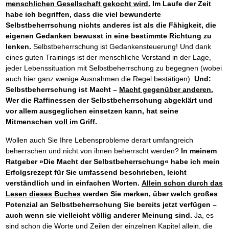
Das richtige Post-Know-How
NEUERSCHEINUNG
menschlichen Gesellschaft gekocht wird.
Im Laufe der Zeit
Ihren Zeitgewinn maximieren
habe ich begriffen, dass die viel bewunderte
GbR-Vertrag mit beschränkter Haftung
BRANDNEU
Selbstbeherrschung nichts anderes ist als die Fähigkeit, die
GbR als Einzelperson gründen
eigenen Gedanken bewusst in eine bestimmte Richtung zu
lenken.
Selbstbeherrschung ist Gedankensteuerung! Und dank
eines guten Trainings ist der menschliche Verstand in der Lage,
jeder Lebenssituation mit Selbstbeherrschung zu begegnen (wobei
auch hier ganz wenige Ausnahmen die Regel bestätigen).
Und:
Selbstbeherrschung ist Macht –
Macht gegenüber anderen.
Wer die Raffinessen der Selbstbeherrschung abgeklärt und
vor allem ausgeglichen einsetzen kann, hat seine
Mitmenschen
voll
im Griff.
Wollen auch Sie Ihre Lebensprobleme derart umfangreich
beherrschen und nicht von ihnen beherrscht werden?
In meinem
Ratgeber »Die Macht der Selbstbeherrschung« habe ich mein
Erfolgsrezept für Sie umfassend beschrieben, leicht
verständlich und in einfachen Worten.
Allein schon durch das
Lesen dieses Buches
werden Sie merken, über welch großes
Potenzial an Selbstbeherrschung Sie bereits jetzt verfügen –
auch wenn sie vielleicht völlig anderer Meinung sind.
Ja, es
sind schon die Worte und Zeilen der einzelnen Kapitel allein, die