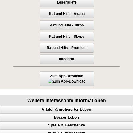
Leserbriefe
Rat und Hilfe - Avanti
Rat und Hilfe - Turbo
Rat und Hilfe - Skype
Rat und Hilfe - Premium
Infoabruf
Zum App-Download
Weitere interessante Informationen
Vitaler & motivierter Leben
Besser Leben
Macht der Gedanken, geistige Fähigkeiten steigern, Menschen steuern
Spiele & Geschenke
Mehr Geld, mehr Glück, mehr Gesundheit, mehr Harmonie
Anerkennung, Geld, Erfolg haben, Karriereleiter