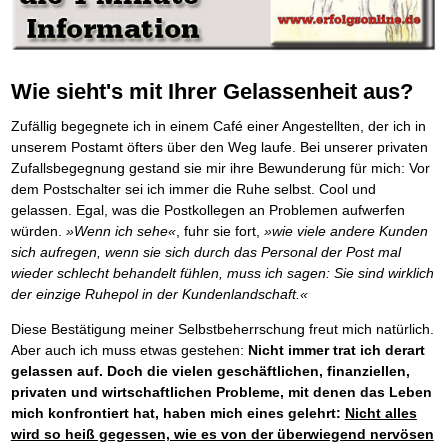
BRANDNEU
Frei Fahrt ohne Punkte
Der Finanzmanager
Suchmaschinenoptimierung mit der Top10-Checkliste
NEU
Die Macht des Schuldners (Hörbuch)
TIPP
Nützliche Problemlösungen
Kaufe doch Deine Schulden
Behalten Sie den Überblick
BRANDNEU
Platzieren Sie sich bei Google ganz oben
Jetzt neu für Unterwegs
Vermögenssicherung durch GbR-Vertrag
NEU
Die geniale Lösung zum schnellen Schuldenabbau
Der Schuldenkalkulator
NEU
Schutzwall für Hab und Gut
Die Macht des Schuldners
TIPP
Weg mit Ihren Schulden - per Mausklick
GbR-Vertrag mit beschränkter Haftung
BESTSELLER
Der Weg zur finanziellen Freiheit
Wie sieht's mit Ihrer Gelassenheit aus?
Mach Pleite und starte durch
TIPP
GbR als Einzelperson gründen
Federleicht lebendig schreiben
SCHREIB-TIPP
Der sichere Weg aus der wirtschaftlichen Pleite
Sich rechtlich einrichten
BRANDNEU
Zufällig begegnete ich in einem Café einer Angestellten, der ich in
Ohne Probleme clever Texten und Schreiben
Vermögenssicherung durch GbR-Vertrag
NEU
Schützen Sie sich
unserem Postamt öfters über den Weg laufe. Bei unserer privaten
Die Macht des Telefax
NEU
Schutzwall für Hab und Gut
Stiftung gründen und profitabel vermarkten
BRANDNEU
Zeit & Kommunikationsgewinn
Zufallsbegegnung gestand sie mir ihre Bewunderung für mich: Vor
Schach dem Gerichtsvollzieher
Gründen Sie Ihre Stiftung
Mittel gegen Titel
dem Postschalter sei ich immer die Ruhe selbst. Cool und
EMPFEHLUNG
Gerichtsvollziehervorschriften nutzen
Sichern Sie Einkommen und Vermögenswerte 100%-tig ab
gelassen. Egal, was die Postkollegen an Problemen aufwerfen
Weiße Weste durch Umzug
TIPP
Bekannt wie ein bunter Hund im Internet
INTERNET-TIPP
würden.
»Wenn ich sehe«
, fuhr sie fort,
»wie viele andere Kunden
Das Meldesystem clever nutzen
schnell im Internet bekannt werden und damit viel Geld verdienen
sich aufregen, wenn sie sich durch das Personal der Post mal
Die Betablocker Insolvenz
NEU
Schreib Dich reich
SCHREIB VERTRIEBS TIPP
Insolvenzantrag abwehren
wieder schlecht behandelt fühlen, muss ich sagen: Sie sind wirklich
Vom Gedanken zum Bestseller
Finanzielle Freiheit trotz Insolvenz
der einzige Ruhepol in der Kundenlandschaft.«
TIPP
80% Ihrer Einnahmen behalten
Diese Bestätigung meiner Selbstbeherrschung freut mich natürlich.
Wie man mit Pfändungen umgeht
BRANDNEU
Bestens informiert sein
Aber auch ich muss etwas gestehen:
Nicht immer trat ich derart
TV-Lehrgang: Wie man mit Pfändungen umgeht
gelassen auf. Doch die vielen geschäftlichen, finanziellen,
EMPFEHLUNG
Schnell und kompakt
privaten und wirtschaftlichen Probleme, mit denen das Leben
Schach der SCHUFA
FRISCH EINGETROFFEN
mich konfrontiert hat, haben mich eines gelehrt:
Nicht alles
Schnell eine saubere SCHUFA
wird so heiß gegessen, wie es von der überwiegend nervösen