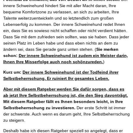
innere Schweinehund hindert Sie mit aller Macht daran, Ihre
bequeme Komfortzone zu verlassen, an sich zu arbeiten, Ihre
Talente weiterzuentwickeln und so letztendlich zum großen
Lebenserfolg zu kommen. Der innere Schweinehund redet Ihnen
ein, dass Sie es sowieso nicht schaffen oder nicht verdient hätten.
Dass Sie mit dem zufrieden sein sollten, was sie haben. Dass jeder
seinen Platz im Leben habe und dass eben nichts an dem zu
ändern sei, dass Sie gerade ganz unten stehen. (
Sie merken
schon:
Der innere Schweinehund ist zudem ein Meister darin,
Ihnen Ihre Misserfolge auch noch schönzureden.
)
Kurz um:
Der innere Schweinehund ist der Todfeind ihrer
Selbstbeherrschung. Er ruiniert Ihr gesamtes Leben.
Aber mit diesem Ratgeber werden Sie dafür sorgen, dass es
ab jetzt Ihre Selbstbeherrschung ist, die den Sieg davonträgt.
Mit diesem Ratgeber fällt es Ihnen besonders leicht, in Ihre
Selbstbeherrschung zu investieren.
Der erste Schritt ist immer
der schwerste. Auch wenn es darum geht, Ihre Selbstbeherrschung
zu steigern.
Deshalb habe ich diesen Ratgeber speziell so angelegt, dass er