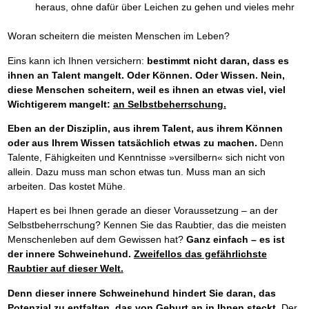
heraus, ohne dafür über Leichen zu gehen und vieles mehr
Woran scheitern die meisten Menschen im Leben?
Eins kann ich Ihnen versichern:
bestimmt nicht daran, dass es
ihnen an Talent mangelt. Oder Können. Oder Wissen.
Nein,
diese Menschen scheitern, weil es ihnen an etwas viel, viel
Wichtigerem mangelt:
an Selbstbeherrschung.
Eben an der Disziplin, aus ihrem Talent, aus ihrem Können
oder aus Ihrem Wissen tatsächlich etwas zu machen.
Denn
Talente, Fähigkeiten und Kenntnisse »versilbern« sich nicht von
allein. Dazu muss man schon etwas tun. Muss man an sich
arbeiten. Das kostet Mühe.
Hapert es bei Ihnen gerade an dieser Voraussetzung – an der
Selbstbeherrschung? Kennen Sie das Raubtier, das die meisten
Menschenleben auf dem Gewissen hat?
Ganz einfach – es ist
der innere Schweinehund.
Zweifellos das gefährlichste
Raubtier auf dieser Welt.
Denn dieser innere Schweinehund hindert Sie daran, das
Potenzial zu entfalten, das von Geburt an in Ihnen steckt.
Der