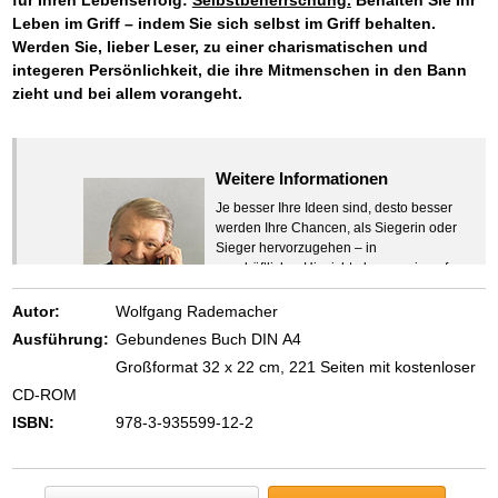
für Ihren Lebenserfolg:
Selbstbeherrschung.
Behalten Sie Ihr
Leben im Griff – indem Sie sich selbst im Griff behalten.
Werden Sie, lieber Leser, zu einer charismatischen und
integeren Persönlichkeit, die ihre Mitmenschen in den Bann
zieht und bei allem vorangeht.
Weitere Informationen
Je besser Ihre Ideen sind, desto besser
werden Ihre Chancen, als Siegerin oder
Sieger hervorzugehen – in
geschäftlicher Hinsicht ebenso wie auf
beruflichem oder privatem Gebiet. Denn
eins ist todsicher:
Autor:
Wolfgang Rademacher
Zeigen Sie mit der Maus hierhin, um
Ausführung:
Gebundenes Buch DIN A4
den Text vollständig anzuzeigen …
Großformat 32 x 22 cm, 221 Seiten mit kostenloser
CD-ROM
ISBN:
978-3-935599-12-2