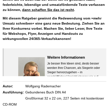
federleichte, lebendige und umsatzfördernde Texte verfassen
zu können,
dann schaffen Sie das ist recht
.
Mit diesem Ratgeber gewinnt die Redewendung vom »mehr
Umsatz schreiben« eine ganz neue Bedeutung. Ziehen Sie an
Ihrer Konkurrenz vorbei. Machen Sie, lieber Leser, Ihre Texte
für Webshops, Flyer, Anzeigen und Handouts zu
wirkungsvollen 24/365-Verkaufskanonen!
Weitere Informationen
Je besser Ihre Ideen sind, desto besser
werden Ihre Chancen, als Siegerin oder
Sieger hervorzugehen – in
geschäftlicher Hinsicht ebenso wie auf
beruflichem oder privatem Gebiet. Denn
eins ist todsicher:
Autor:
Wolfgang Rademacher
Zeigen Sie mit der Maus hierhin, um
Ausführung:
Gebundenes Buch DIN A4
den Text vollständig anzuzeigen …
Großformat 32 x 22 cm, 227 Seiten mit kostenloser
CD-ROM