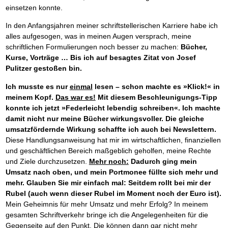
Das richtige Post-Know-How
NEUERSCHEINUNG
einsetzen konnte.
Ihren Zeitgewinn maximieren
GbR-Vertrag mit beschränkter Haftung
BRANDNEU
In den Anfangsjahren meiner schriftstellerischen Karriere habe ich
GbR als Einzelperson gründen
alles aufgesogen, was in meinen Augen versprach, meine
schriftlichen Formulierungen noch besser zu machen:
Bücher,
Kurse, Vorträge … Bis ich auf besagtes Zitat von Josef
Pulitzer gestoßen bin.
Ich musste es nur
einmal
lesen – schon machte es »Klick!« in
meinem Kopf.
Das war es!
Mit diesem Beschleunigungs-Tipp
konnte ich jetzt »Federleicht lebendig schreiben«. Ich machte
damit nicht nur meine Bücher wirkungsvoller.
Die gleiche
umsatzfördernde Wirkung schaffte ich auch bei Newslettern.
Diese Handlungsanweisung hat mir im wirtschaftlichen, finanziellen
und geschäftlichen Bereich maßgeblich geholfen, meine Rechte
und Ziele durchzusetzen.
Mehr noch:
Dadurch ging mein
Umsatz nach oben, und mein Portmonee füllte sich mehr und
mehr.
Glauben Sie mir einfach mal: Seitdem rollt bei mir der
Rubel (auch wenn dieser Rubel im Moment noch der Euro ist).
Mein Geheimnis für mehr Umsatz und mehr Erfolg? In meinem
gesamten Schriftverkehr bringe ich die Angelegenheiten für die
Gegenseite auf den Punkt. Die können dann gar nicht mehr