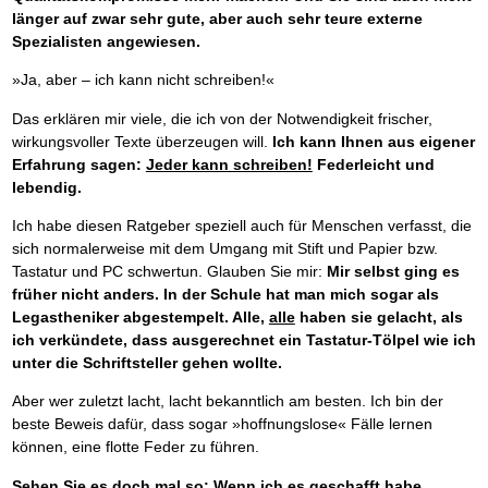
länger auf zwar sehr gute, aber auch sehr teure externe
Spezialisten angewiesen.
»Ja, aber – ich kann nicht schreiben!«
Das erklären mir viele, die ich von der Notwendigkeit frischer,
wirkungsvoller Texte überzeugen will.
Ich kann Ihnen aus eigener
Erfahrung sagen:
Jeder kann schreiben!
Federleicht und
lebendig.
Ich habe diesen Ratgeber speziell auch für Menschen verfasst, die
sich normalerweise mit dem Umgang mit Stift und Papier bzw.
Tastatur und PC schwertun. Glauben Sie mir:
Mir selbst ging es
früher nicht anders. In der Schule hat man mich sogar als
Legastheniker abgestempelt. Alle,
alle
haben sie gelacht, als
ich verkündete, dass ausgerechnet ein Tastatur-Tölpel wie ich
unter die Schriftsteller gehen wollte.
Aber wer zuletzt lacht, lacht bekanntlich am besten. Ich bin der
beste Beweis dafür, dass sogar »hoffnungslose« Fälle lernen
können, eine flotte Feder zu führen.
Sehen Sie es doch mal so: Wenn ich es geschafft habe,