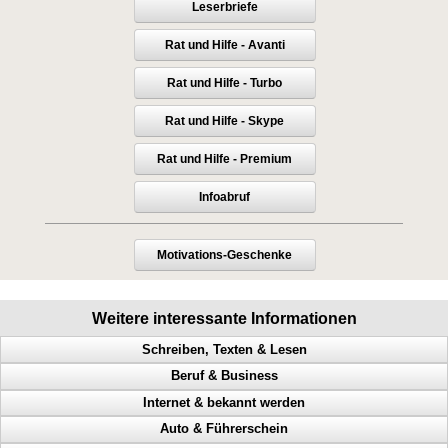
Leserbriefe
Rat und Hilfe - Avanti
Rat und Hilfe - Turbo
Rat und Hilfe - Skype
Rat und Hilfe - Premium
Infoabruf
Motivations-Geschenke
Weitere interessante Informationen
Schreiben, Texten & Lesen
Beruf & Business
Doppel Content, Spinning, Neukundengewinnung, Bekanntheit
Internet & bekannt werden
Heimverdienst, Heimarbeit, passives Einkommen, Tonstudio
Bekanntheitsgrad, Online PR, Neukundengewinnung, Doppel Content
Auto & Führerschein
Verleger werden, Stundenlohn, Verlag finden, Buch verlegen
Geld scheffeln, Geld verdienen von zuhause aus, Werbung machen
Abmahnungen, Wettbewerbsverein, Neukundengewinnung,