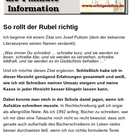
Behalten Sie den Überblick
Platzieren Sie sich bei Google ganz oben
Frei Fahrt ohne Punkte
Vermögenssicherung durch GbR-Vertrag
Mental Force
NEU
Die Macht des Schuldners (Hörbuch)
TIPP
Kaufe doch Deine Schulden
Schutzwall für Hab und Gut
BRANDNEU
Entfalten Sie Ihre geistigen Kräfte
Jetzt neu für Unterwegs
Die geniale Lösung zum schnellen Schuldenabbau
GbR-Vertrag mit beschränkter Haftung
Mental Force - Hörbuch
BESTSELLER
Der Schuldenkalkulator
NEU
Die Macht des Schuldners
GbR als Einzelperson gründen
TIPP
Geistigen Kräfte, die unter die Haut gehen
Weg mit Ihren Schulden - per Mausklick
Der Weg zur finanziellen Freiheit
So rollt der Rubel richtig
Sich rechtlich einrichten
Nutze Deine geistigen Waffen
BRANDNEU
Mach Pleite und starte durch
TIPP
Federleicht lebendig schreiben
Schützen Sie sich
SCHREIB-TIPP
Das Kapital Ihrer geistigen Möglichkeiten
Der sichere Weg aus der wirtschaftlichen Pleite
Ich beginne mit einem Zitat von Josef Pulitzer (dem der bekannte
Ohne Probleme clever Texten und Schreiben
Stiftung gründen und profitabel vermarkten
Schlüssel des Erfolgs
BRANDNEU
Vermögenssicherung durch GbR-Vertrag
NEU
Literaturpreis seinen Namen verdankt):
Die Macht des Telefax
Gründen Sie Ihre Stiftung
NEU
Methoden der Lebenstechnik
Schutzwall für Hab und Gut
Zeit & Kommunikationsgewinn
Hilf Dir selbst, hilft Dir Gott
Schach dem Gerichtsvollzieher
TIPP
„Was immer Du schreibst … schreibe kurz, und sie werden es
Mittel gegen Titel
EMPFEHLUNG
Immer den Geist zum TUN begeistern
Gerichtsvollziehervorschriften nutzen
lesen, schreibe klar, und sie werden es verstehen, schreibe
Sichern Sie Einkommen und Vermögenswerte 100%-tig ab
bildhaft, und sie werden es im Gedächtnis behalten …“
Die Feuerkraft
Weiße Weste durch Umzug
TIPP
TIPP
Bekannt wie ein bunter Hund im Internet
INTERNET-TIPP
Holen Sie Erfolg in Ihr Leben
Das Meldesystem clever nutzen
Und ich möchte dieses Zitat ergänzen.
Schließlich habe ich in
schnell im Internet bekannt werden und damit viel Geld verdienen
Mit System zum Erfolg
Die Betablocker Insolvenz
GEHEIMTIPP
NEU
dieser Hinsicht genügend Erfahrungen gesammelt und weiß,
Schreib Dich reich
SCHREIB VERTRIEBS TIPP
Starten Sie endlich durch
Insolvenzantrag abwehren
wie ich mit Schreiben meinen Umsatz steigern und meine
Vom Gedanken zum Bestseller
Finanzielle Freiheit trotz Insolvenz
TIPP
Kasse in jeder Hinsicht besser klingeln lassen kann.
80% Ihrer Einnahmen behalten
Wie man mit Pfändungen umgeht
BRANDNEU
Dabei konnte man mich in der Schule damit jagen, wenn ich
Bestens informiert sein
Aufsätze schreiben musste.
In Rechtschreibung galt ich sogar
TV-Lehrgang: Wie man mit Pfändungen umgeht
EMPFEHLUNG
als allergrößte Niete. Als ich 1992 anfing, Bücher zu schreiben, war
Schnell und kompakt
ich mir über eine Tatsache noch nicht so recht bewusst: dass sich
Schach der SCHUFA
FRISCH EINGETROFFEN
gerade auch außerhalb des Bücherschreibens im Leben vieles
Schnell eine saubere SCHUFA
besser durchsetzen ließ, wenn ich nur richtig formulierte Texte