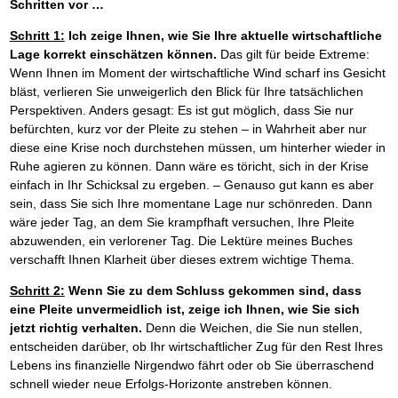
Schritten vor …
Schritt 1:
Ich zeige Ihnen, wie Sie Ihre aktuelle wirtschaftliche
Lage korrekt einschätzen können.
Das gilt für beide Extreme:
Wenn Ihnen im Moment der wirtschaftliche Wind scharf ins Gesicht
bläst, verlieren Sie unweigerlich den Blick für Ihre tatsächlichen
Perspektiven. Anders gesagt: Es ist gut möglich, dass Sie nur
befürchten, kurz vor der Pleite zu stehen – in Wahrheit aber nur
diese eine Krise noch durchstehen müssen, um hinterher wieder in
Ruhe agieren zu können. Dann wäre es töricht, sich in der Krise
einfach in Ihr Schicksal zu ergeben. – Genauso gut kann es aber
sein, dass Sie sich Ihre momentane Lage nur schönreden. Dann
wäre jeder Tag, an dem Sie krampfhaft versuchen, Ihre Pleite
abzuwenden, ein verlorener Tag. Die Lektüre meines Buches
verschafft Ihnen Klarheit über dieses extrem wichtige Thema.
Schritt 2:
Wenn Sie zu dem Schluss gekommen sind, dass
eine Pleite unvermeidlich ist, zeige ich Ihnen, wie Sie sich
jetzt richtig verhalten.
Denn die Weichen, die Sie nun stellen,
entscheiden darüber, ob Ihr wirtschaftlicher Zug für den Rest Ihres
Lebens ins finanzielle Nirgendwo fährt oder ob Sie überraschend
schnell wieder neue Erfolgs-Horizonte anstreben können.