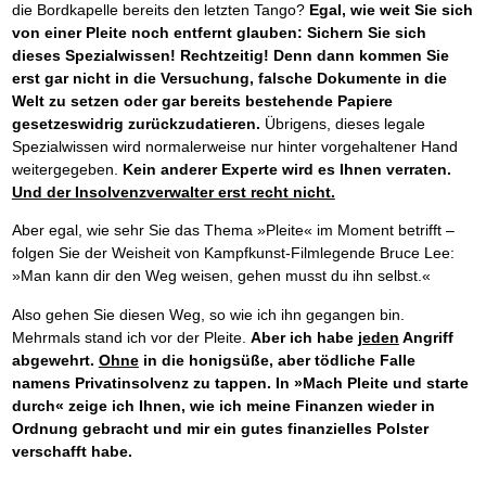
die Bordkapelle bereits den letzten Tango?
Egal, wie weit Sie sich
von einer Pleite noch entfernt glauben: Sichern Sie sich
dieses Spezialwissen! Rechtzeitig! Denn dann kommen Sie
erst gar nicht in die Versuchung, falsche Dokumente in die
Welt zu setzen oder gar bereits bestehende Papiere
gesetzeswidrig zurückzudatieren.
Übrigens, dieses legale
Spezialwissen wird normalerweise nur hinter vorgehaltener Hand
weitergegeben.
Kein anderer Experte wird es Ihnen verraten.
Und der Insolvenzverwalter erst recht nicht.
Aber egal, wie sehr Sie das Thema »Pleite« im Moment betrifft –
folgen Sie der Weisheit von Kampfkunst-Filmlegende Bruce Lee:
»Man kann dir den Weg weisen, gehen musst du ihn selbst.«
Also gehen Sie diesen Weg, so wie ich ihn gegangen bin.
Mehrmals stand ich vor der Pleite.
Aber ich habe
jeden
Angriff
abgewehrt.
Ohne
in die honigsüße, aber tödliche Falle
namens Privatinsolvenz zu tappen. In »Mach Pleite und starte
durch« zeige ich Ihnen, wie ich meine Finanzen wieder in
Ordnung gebracht und mir ein gutes finanzielles Polster
verschafft habe.