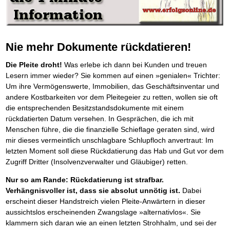
Die Kräfte des Erfolgs
BRANDNEU
Frei Fahrt ohne Punkte
Der Finanzmanager
Suchmaschinenoptimierung mit der Top10-Checkliste
Schnell und kompakt
NEU
Nützliche Problemlösungen
Für ein erfolgreiches Leben
Kaufe doch Deine Schulden
Behalten Sie den Überblick
BRANDNEU
Platzieren Sie sich bei Google ganz oben
Schach der SCHUFA
FRISCH EINGETROFFEN
Vermögenssicherung durch GbR-Vertrag
Mental Force
NEU
Die geniale Lösung zum schnellen Schuldenabbau
Schnell eine saubere SCHUFA
Schutzwall für Hab und Gut
Entfalten Sie Ihre geistigen Kräfte
Die Macht des Schuldners
TIPP
Das richtige Post-Know-How
NEUERSCHEINUNG
GbR-Vertrag mit beschränkter Haftung
Mental Force - Hörbuch
BESTSELLER
Der Weg zur finanziellen Freiheit
Nie mehr Dokumente rückdatieren!
Ihren Zeitgewinn maximieren
GbR als Einzelperson gründen
Geistigen Kräfte, die unter die Haut gehen
Federleicht lebendig schreiben
SCHREIB-TIPP
GbR-Vertrag mit beschränkter Haftung
BRANDNEU
Sich rechtlich einrichten
Nutze Deine geistigen Waffen
BRANDNEU
Die Pleite droht!
Was erlebe ich dann bei Kunden und treuen
Ohne Probleme clever Texten und Schreiben
GbR als Einzelperson gründen
Schützen Sie sich
Das Kapital Ihrer geistigen Möglichkeiten
Lesern immer wieder? Sie kommen auf einen »genialen« Trichter:
Die Macht des Telefax
NEU
Stiftung gründen und profitabel vermarkten
Schlüssel des Erfolgs
BRANDNEU
Zeit & Kommunikationsgewinn
Um ihre Vermögenswerte, Immobilien, das Geschäftsinventar und
Gründen Sie Ihre Stiftung
Methoden der Lebenstechnik
Mittel gegen Titel
andere Kostbarkeiten vor dem Pleitegeier zu retten, wollen sie oft
EMPFEHLUNG
Hilf Dir selbst, hilft Dir Gott
TIPP
Sichern Sie Einkommen und Vermögenswerte 100%-tig ab
die entsprechenden Besitzstandsdokumente mit einem
Immer den Geist zum TUN begeistern
Bekannt wie ein bunter Hund im Internet
INTERNET-TIPP
rückdatierten Datum versehen. In Gesprächen, die ich mit
Die Feuerkraft
TIPP
schnell im Internet bekannt werden und damit viel Geld verdienen
Menschen führe, die die finanzielle Schieflage geraten sind, wird
Holen Sie Erfolg in Ihr Leben
Schreib Dich reich
SCHREIB VERTRIEBS TIPP
mir dieses vermeintlich unschlagbare Schlupfloch anvertraut: Im
Mit System zum Erfolg
GEHEIMTIPP
Vom Gedanken zum Bestseller
letzten Moment soll diese Rückdatierung das Hab und Gut vor dem
Starten Sie endlich durch
Zugriff Dritter (Insolvenzverwalter und Gläubiger) retten.
Nur so am Rande: Rückdatierung ist strafbar.
Verhängnisvoller ist, dass sie absolut unnötig ist.
Dabei
erscheint dieser Handstreich vielen Pleite-Anwärtern in dieser
aussichtslos erscheinenden Zwangslage »alternativlos«. Sie
klammern sich daran wie an einen letzten Strohhalm, und sei der