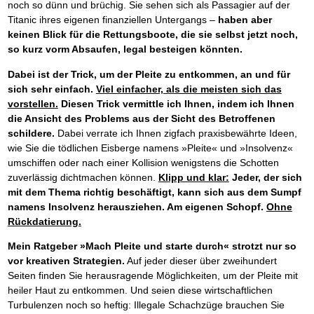
noch so dünn und brüchig. Sie sehen sich als Passagier auf der
Titanic ihres eigenen finanziellen Untergangs –
haben aber
keinen Blick für die Rettungsboote, die sie selbst jetzt noch,
so kurz vorm Absaufen, legal besteigen könnten.
Dabei ist der Trick, um der Pleite zu entkommen, an und für
sich sehr einfach.
Viel einfacher, als die meisten sich das
vorstellen.
Diesen Trick vermittle ich Ihnen, indem ich Ihnen
die Ansicht des Problems aus der Sicht des Betroffenen
schildere.
Dabei verrate ich Ihnen zigfach praxisbewährte Ideen,
wie Sie die tödlichen Eisberge namens »Pleite« und »Insolvenz«
umschiffen oder nach einer Kollision wenigstens die Schotten
zuverlässig dichtmachen können.
Klipp und klar:
Jeder, der sich
mit dem Thema richtig beschäftigt, kann sich aus dem Sumpf
namens Insolvenz herausziehen. Am eigenen Schopf.
Ohne
Rückdatierung.
Mein Ratgeber »Mach Pleite und starte durch« strotzt nur so
vor kreativen Strategien.
Auf jeder dieser über zweihundert
Seiten finden Sie herausragende Möglichkeiten, um der Pleite mit
heiler Haut zu entkommen. Und seien diese wirtschaftlichen
Turbulenzen noch so heftig: Illegale Schachzüge brauchen Sie