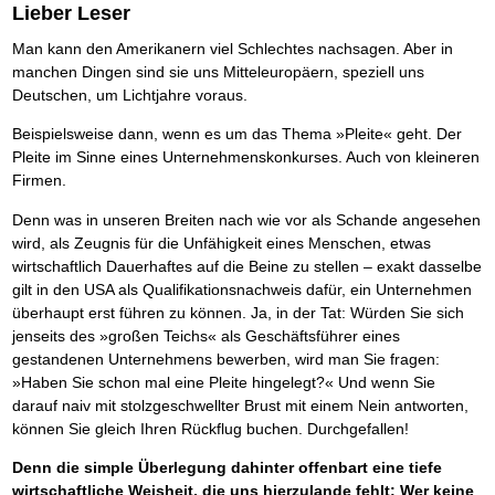
Lieber Leser
Man kann den Amerikanern viel Schlechtes nachsagen. Aber in
manchen Dingen sind sie uns Mitteleuropäern, speziell uns
Deutschen, um Lichtjahre voraus.
Beispielsweise dann, wenn es um das Thema »Pleite« geht. Der
Pleite im Sinne eines Unternehmenskonkurses. Auch von kleineren
Firmen.
Denn was in unseren Breiten nach wie vor als Schande angesehen
wird, als Zeugnis für die Unfähigkeit eines Menschen, etwas
wirtschaftlich Dauerhaftes auf die Beine zu stellen – exakt dasselbe
gilt in den USA als Qualifikationsnachweis dafür, ein Unternehmen
überhaupt erst führen zu können. Ja, in der Tat: Würden Sie sich
jenseits des »großen Teichs« als Geschäftsführer eines
gestandenen Unternehmens bewerben, wird man Sie fragen:
»Haben Sie schon mal eine Pleite hingelegt?« Und wenn Sie
darauf naiv mit stolzgeschwellter Brust mit einem Nein antworten,
können Sie gleich Ihren Rückflug buchen. Durchgefallen!
Denn die simple Überlegung dahinter offenbart eine tiefe
wirtschaftliche Weisheit, die uns hierzulande fehlt:
Wer keine