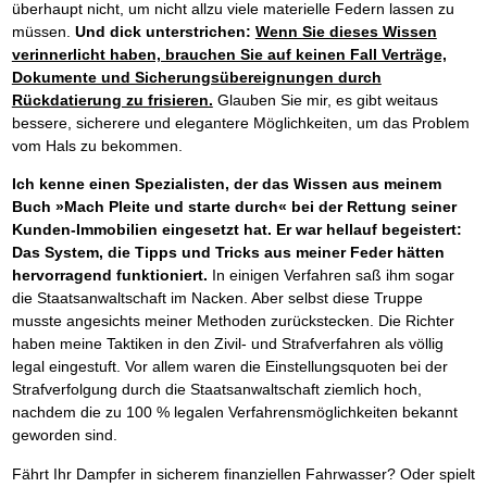
überhaupt nicht, um nicht allzu viele materielle Federn lassen zu
müssen.
Und dick unterstrichen:
Wenn Sie dieses Wissen
verinnerlicht haben, brauchen Sie auf keinen Fall Verträge,
Dokumente und Sicherungsübereignungen durch
Rückdatierung zu frisieren.
Glauben Sie mir, es gibt weitaus
bessere, sicherere und elegantere Möglichkeiten, um das Problem
vom Hals zu bekommen.
Ich kenne einen Spezialisten, der das Wissen aus meinem
Buch »Mach Pleite und starte durch« bei der Rettung seiner
Kunden-Immobilien eingesetzt hat.
Er war hellauf begeistert:
Das System, die Tipps und Tricks aus meiner Feder hätten
hervorragend funktioniert.
In einigen Verfahren saß ihm sogar
die Staatsanwaltschaft im Nacken. Aber selbst diese Truppe
musste angesichts meiner Methoden zurückstecken. Die Richter
haben meine Taktiken in den Zivil- und Strafverfahren als völlig
legal eingestuft. Vor allem waren die Einstellungsquoten bei der
Strafverfolgung durch die Staatsanwaltschaft ziemlich hoch,
nachdem die zu 100 % legalen Verfahrensmöglichkeiten bekannt
geworden sind.
Fährt Ihr Dampfer in sicherem finanziellen Fahrwasser? Oder spielt