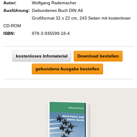
eins ist todsicher:
Autor:
Wolfgang Rademacher
Zeigen Sie mit der Maus hierhin, um
Ausführung:
Gebundenes Buch DIN A4
den Text vollständig anzuzeigen …
Großformat 32 x 22 cm, 243 Seiten mit kostenloser
CD-ROM
ISBN:
978-3-935599-18-4
kostenloses Infomaterial
Download bestellen
gebundene Ausgabe bestellen