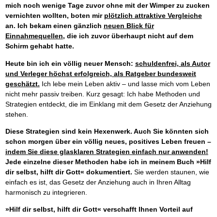
mich noch wenige Tage zuvor ohne mit der Wimper zu zucken
vernichten wollten, boten mir
plötzlich attraktive Vergleiche
an. Ich bekam einen gänzlich
neuen Blick für
Einnahmequellen
, die ich zuvor überhaupt nicht auf dem
Schirm gehabt hatte.
Heute bin ich ein völlig neuer Mensch:
schuldenfrei, als Autor
und Verleger höchst erfolgreich, als Ratgeber bundesweit
geschätzt.
Ich lebe mein Leben aktiv – und lasse mich vom Leben
nicht mehr passiv treiben. Kurz gesagt: Ich habe Methoden und
Strategien entdeckt, die im Einklang mit dem Gesetz der Anziehung
stehen.
Diese Strategien sind kein Hexenwerk. Auch Sie könnten sich
schon morgen über ein völlig neues, positives Leben freuen –
indem Sie diese glasklaren Strategien einfach nur anwenden!
Jede einzelne dieser Methoden habe ich in meinem Buch »Hilf
dir selbst, hilft dir Gott« dokumentiert.
Sie werden staunen, wie
einfach es ist, das Gesetz der Anziehung auch in Ihren Alltag
harmonisch zu integrieren.
»Hilf dir selbst, hilft dir Gott« verschafft Ihnen Vorteil auf