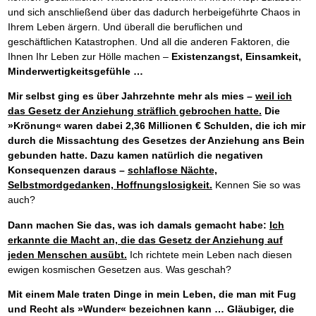
und sich anschließend über das dadurch herbeigeführte Chaos in
Ihrem Leben ärgern. Und überall die beruflichen und
geschäftlichen Katastrophen. Und all die anderen Faktoren, die
Ihnen Ihr Leben zur Hölle machen –
Existenzangst, Einsamkeit,
Minderwertigkeitsgefühle …
Mir selbst ging es über Jahrzehnte mehr als mies –
weil ich
das Gesetz der Anziehung sträflich gebrochen hatte.
Die
»Krönung« waren dabei 2,36 Millionen € Schulden, die ich mir
durch die Missachtung des Gesetzes der Anziehung ans Bein
gebunden hatte.
Dazu kamen natürlich die negativen
Konsequenzen daraus –
schlaflose Nächte,
Selbstmordgedanken, Hoffnungslosigkeit.
Kennen Sie so was
auch?
Dann machen Sie das, was ich damals gemacht habe:
Ich
erkannte die Macht an, die das Gesetz der Anziehung auf
jeden Menschen ausübt.
Ich richtete mein Leben nach diesen
ewigen kosmischen Gesetzen aus. Was geschah?
Mit einem Male traten Dinge in mein Leben, die man mit Fug
und Recht als »Wunder« bezeichnen kann …
Gläubiger, die