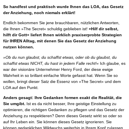
So handfest und praktisch wurde Ihnen das LOA, das Gesetz
der Anziehung, noch niemals erklärt!
Endlich bekommen Sie jene brauchbaren, nützlichen Antworten,
die Ihnen »The Secret« schuldig geblieben ist!
»Hilf dir selbst,
hilft dir Gott« liefert Ihnen wirklich praxiserprobte Strategien
für IHREN Alltag, mit denen Sie das Gesetz der Anziehung
nutzen können.
»Ob du nun glaubst, du schaffst etwas, oder ob du glaubst, du
schaffst etwas NICHT, du hast in jedem Falle recht!«
Ich glaube, es
war der visionäre Unternehmer Henry Ford, der diese ewige
Wahrheit in so brillant einfache Worte gefasst hat. Wenn Sie so
wollen, bringt dieser Satz die Essenz von »The Secret« und dem
LOA auf den Punkt.
Anders gesagt: Ihre Gedanken formen exakt die Realität, die
Sie umgibt.
Ist es da nicht besser, Ihre geistige Einstellung zu
optimieren, die richtigen Gedanken zu pflegen und das Gesetz der
Anziehung zu respektieren? Denn dieses Gesetz wirkt so oder so
auf Ihr Leben ein. Sie können dieses Gesetz ignorieren. Sie
können gedanklichen Wildwuchs weiterhin in Ihrem Kopf zulassen