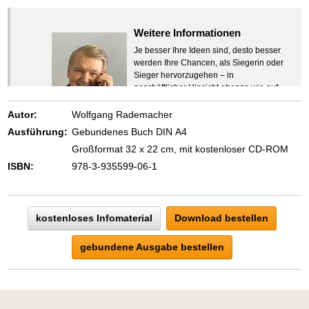
Weitere Informationen
Je besser Ihre Ideen sind, desto besser
werden Ihre Chancen, als Siegerin oder
Sieger hervorzugehen – in
geschäftlicher Hinsicht ebenso wie auf
beruflichem oder privatem Gebiet. Denn
eins ist todsicher:
Autor:
Wolfgang Rademacher
Zeigen Sie mit der Maus hierhin, um
Ausführung:
Gebundenes Buch DIN A4
den Text vollständig anzuzeigen …
Großformat 32 x 22 cm, mit kostenloser CD-ROM
ISBN:
978-3-935599-06-1
kostenloses Infomaterial
Download bestellen
gebundene Ausgabe bestellen