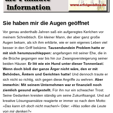
BRANDNEU
Frei Fahrt ohne Punkte
Der Finanzmanager
Suchmaschinenoptimierung mit der Top10-Checkliste
NEU
Die Macht des Schuldners (Hörbuch)
TIPP
Nützliche Problemlösungen
Kaufe doch Deine Schulden
Behalten Sie den Überblick
BRANDNEU
Platzieren Sie sich bei Google ganz oben
Jetzt neu für Unterwegs
Vermögenssicherung durch GbR-Vertrag
NEU
Die geniale Lösung zum schnellen Schuldenabbau
Der Schuldenkalkulator
NEU
Schutzwall für Hab und Gut
Die Macht des Schuldners
TIPP
Weg mit Ihren Schulden - per Mausklick
GbR-Vertrag mit beschränkter Haftung
BESTSELLER
Der Weg zur finanziellen Freiheit
Sie haben mir die Augen geöffnet
Mach Pleite und starte durch
TIPP
GbR als Einzelperson gründen
Federleicht lebendig schreiben
SCHREIB-TIPP
Der sichere Weg aus der wirtschaftlichen Pleite
Sich rechtlich einrichten
BRANDNEU
Vor genau anderthalb Jahren saß ein aufgeregtes Kerlchen vor
Ohne Probleme clever Texten und Schreiben
Vermögenssicherung durch GbR-Vertrag
NEU
Schützen Sie sich
meinem Schreibtisch. Ein kleiner Mann, der aber ganz große
Die Macht des Telefax
NEU
Schutzwall für Hab und Gut
Stiftung gründen und profitabel vermarkten
BRANDNEU
Zeit & Kommunikationsgewinn
Augen bekam, als ich ihm erklärte, wie er sein eigenes Leben viel
Schach dem Gerichtsvollzieher
Gründen Sie Ihre Stiftung
Mittel gegen Titel
besser in den Griff bekäme.
Tausendundein Problem hatte er
EMPFEHLUNG
Gerichtsvollziehervorschriften nutzen
Sichern Sie Einkommen und Vermögenswerte 100%-tig ab
mit sich herumzuschleppen:
angefangen mit seiner Ehe, die in
Weiße Weste durch Umzug
TIPP
Bekannt wie ein bunter Hund im Internet
INTERNET-TIPP
die Brüche gegangen war bis hin zur Zwangsversteigerung seiner
Das Meldesystem clever nutzen
schnell im Internet bekannt werden und damit viel Geld verdienen
beiden Häuser.
Er litt wie ein Hund unter dieser Tonnenlast:
Die Betablocker Insolvenz
NEU
Schreib Dich reich
SCHREIB VERTRIEBS TIPP
Insolvenzantrag abwehren
Wenn doch bloß der ganze Ärger nicht wäre, den er mit
Vom Gedanken zum Bestseller
Finanzielle Freiheit trotz Insolvenz
Behörden, Ämtern und Gerichten hatte!
Und dennoch traute er
TIPP
80% Ihrer Einnahmen behalten
sich nicht so richtig, sich gegen diese Angriffe zu wehren.
Aber
Wie man mit Pfändungen umgeht
BRANDNEU
immerhin: Mit seinem Unternehmen war er finanziell noch
Bestens informiert sein
ziemlich gesund aufgestellt.
Für ihn nur ein schwacher Trost:
TV-Lehrgang: Wie man mit Pfändungen umgeht
EMPFEHLUNG
Seine Gedanken kreisten ständig um seine Zukunftsangst. Und auf
Schnell und kompakt
kreative Lösungsansätze reagierte er immer so nach dem Motto:
Schach der SCHUFA
FRISCH EINGETROFFEN
»Das kann ich doch nicht machen!«
Oder:
»Was sollen die Leute
Schnell eine saubere SCHUFA
von mir denken?«