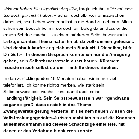
Das richtige Post-Know-How
NEUERSCHEINUNG
Ihren Zeitgewinn maximieren
»Wovor haben Sie eigentlich Angst?«
, fragte ich ihn.
»Die müssen
GbR-Vertrag mit beschränkter Haftung
BRANDNEU
Sie doch gar nicht haben.«
Schon deshalb, weil er inzwischen
GbR als Einzelperson gründen
dabei sei, sein Leben wieder selbst in die Hand zu nehmen. Allein
schon sein Besuch bei mir sei doch ein Beleg dafür, dass er die
ersten Schritte mache – zu einem stärkeren Selbstbewusstsein.
Letztgenanntes Thema hatte ihn ab da vollkommen gefesselt.
Und deshalb kaufte er gleich mein Buch »Hilf Dir selbst, hilft
Dir Gott«
.
In diesem Gespräch konnte ich nur die Anregung
geben, sein Selbstbewusstsein auszubauen. Kümmern
musste er sich selbst darum –
mithilfe dieses Buches.
In den zurückliegenden 18 Monaten haben wir immer viel
telefoniert. Ich konnte richtig merken, wie stark sein
Selbstbewusstsein wuchs – und damit auch seine
Handlungsfähigkeit.
Sein Selbstbewusstsein war irgendwann
sogar so groß, dass er sich in das Thema
Zwangsversteigerung vertiefte, mit seinem neuen Wissen die
Vollstreckungsgerichts-Juristen rechtlich bis auf die Knochen
auseinandernahm und clevere Schachzüge einleitete, mit
denen er das Verfahren blockieren konnte.