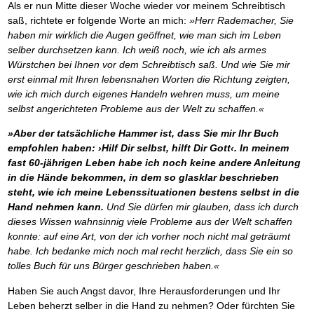
Als er nun Mitte dieser Woche wieder vor meinem Schreibtisch
saß, richtete er folgende Worte an mich:
»Herr Rademacher, Sie
haben mir wirklich die Augen geöffnet, wie man sich im Leben
selber durchsetzen kann. Ich weiß noch, wie ich als armes
Würstchen bei Ihnen vor dem Schreibtisch saß. Und wie Sie mir
erst einmal mit Ihren lebensnahen Worten die Richtung zeigten,
wie ich mich durch eigenes Handeln wehren muss, um meine
selbst angerichteten Probleme aus der Welt zu schaffen.«
»Aber der tatsächliche Hammer ist, dass Sie mir Ihr Buch
empfohlen haben: ›Hilf Dir selbst, hilft Dir Gott‹. In meinem
fast 60-jährigen Leben habe ich noch keine andere Anleitung
in die Hände bekommen, in dem so glasklar beschrieben
steht, wie ich meine Lebenssituationen bestens selbst in die
Hand nehmen kann.
Und Sie dürfen mir glauben, dass ich durch
dieses Wissen wahnsinnig viele Probleme aus der Welt schaffen
konnte: auf eine Art, von der ich vorher noch nicht mal geträumt
habe. Ich bedanke mich noch mal recht herzlich, dass Sie ein so
tolles Buch für uns Bürger geschrieben haben.«
Haben Sie auch Angst davor, Ihre Herausforderungen und Ihr
Leben beherzt selber in die Hand zu nehmen? Oder fürchten Sie