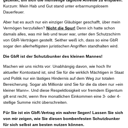
gezeltet, um sich die mühselige tägliche Anreise zu ersparen.
Kurzum: Mein Hab und Gut stand unter erbarmungslosem
Dauerfeuer.
Aber hat es auch nur ein einziger Gläubiger geschafft, über mein
Vermögen herzufallen?
Nicht die Spur!
Denn ich hatte schon
damals alles, was mir lieb und teuer war, unter den Schutzschirm
von GbR-Verträgen gestellt. Seither weiß ich, dass so eine GbR
sogar den allerheftigsten juristischen Angriffen standhalten wird.
Die GbR ist der Schutzbunker des kleinen Mannes!
Machen wir uns nichts vor: Unabhängig davon, wie hoch Ihr
aktueller Kontostand ist, sind Sie für die wirklich Mächtigen in Staat
und Politik nur ein lästiges Hindernis auf dem Weg zur totalen
Bereicherung. Sogar als Millionär sind Sie für die da oben nur »ein
kleiner Mann«. Und diese Respektlosigkeit vor fremdem Eigentum
gilt erst recht, wenn Ihre monatlichen Einkommen eine 3- oder 4-
stellige Summe nicht überschreiten.
Für Sie ist ein GbR-Vertrag ein wahrer Segen! Lassen Sie sich
von mir zeigen, wie Sie diesen bombenfesten Schutzbunker
für sich selbst am besten nutzen können.