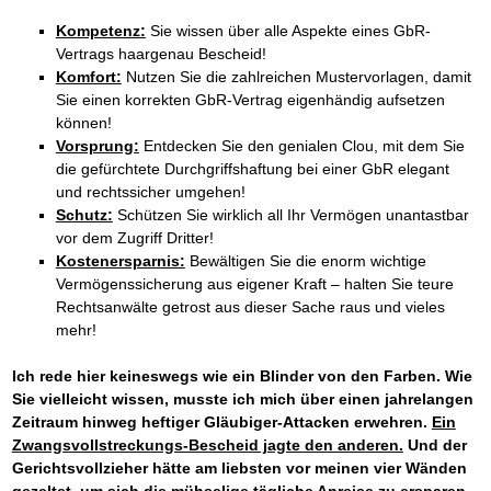
Kompetenz:
Sie wissen über alle Aspekte eines GbR-
Vertrags haargenau Bescheid!
Komfort:
Nutzen Sie die zahlreichen Mustervorlagen, damit
Sie einen korrekten GbR-Vertrag eigenhändig aufsetzen
können!
Vorsprung:
Entdecken Sie den genialen Clou, mit dem Sie
die gefürchtete Durchgriffshaftung bei einer GbR elegant
und rechtssicher umgehen!
Schutz:
Schützen Sie wirklich all Ihr Vermögen unantastbar
vor dem Zugriff Dritter!
Kostenersparnis:
Bewältigen Sie die enorm wichtige
Vermögenssicherung aus eigener Kraft – halten Sie teure
Rechtsanwälte getrost aus dieser Sache raus und vieles
mehr!
Ich rede hier keineswegs wie ein Blinder von den Farben. Wie
Sie vielleicht wissen, musste ich mich über einen jahrelangen
Zeitraum hinweg heftiger Gläubiger-Attacken erwehren.
Ein
Zwangsvollstreckungs-Bescheid jagte den anderen.
Und der
Gerichtsvollzieher hätte am liebsten vor meinen vier Wänden