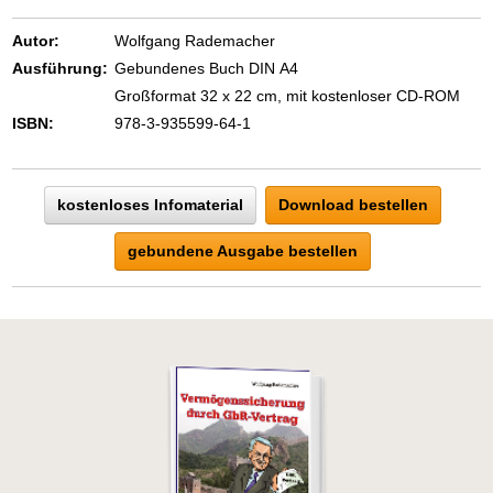
beruflichem oder privatem Gebiet. Denn
eins ist todsicher:
Autor:
Wolfgang Rademacher
Zeigen Sie mit der Maus hierhin, um
Ausführung:
Gebundenes Buch DIN A4
den Text vollständig anzuzeigen …
Großformat 32 x 22 cm, mit kostenloser CD-ROM
ISBN:
978-3-935599-64-1
kostenloses Infomaterial
Download bestellen
gebundene Ausgabe bestellen