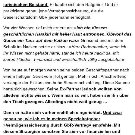
juristischen Beistand.
Er kaufte sich den Ratgeber. Und er
praktizierte genau jene Vermögenssicherung, die die
Gesellschaftsform GbR jedermann ermöglicht.
Vor vier Wochen rief mich erneut an:
»Ich bin diesem
geschäftlichen Harakiri mit heiler Haut entronnen. Obwohl das
Ganze ein Tanz auf dem Vulkan war.«
Grinsend und mit dem
Schalk im Nacken setzte er hinzu:
»Herr Radermacher, wenn ich
Ihr Wissen nicht gehabt hätte, stände ich heute nackt da. Mit
leeren Händen. Finanziell und wirtschaftlich völlig ausgeblutet.«
Von heute auf morgen waren seine beiden Geschäftspartner nach
einem heftigen Streit vom Hof geritten. Mehr noch: Anschließend
verlangte der Fiskus eine hohe Steuernachzahlung. Diese Summe
hatte sich gewaschen.
Seine Ex-Partner jedoch wollten von
alledem nichts wissen. Wenn man so will, haben sie ihn über
den Tisch gezogen. Allerdings nicht weit genug …
Denn er hatte sich vorher rechtlich eingerichtet.
Und zwar
genau so, wie ich es in meinen Spezialratgeber
»Vermögenssicherung durch GbR-Vertrag« empfehle.
Mit
diesem Strategien schützen Sie sich vor finanziellen und