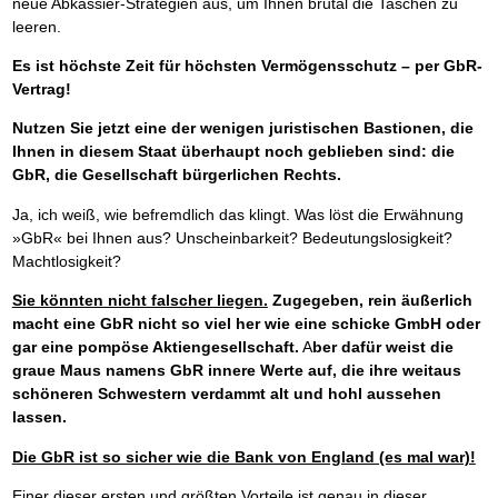
neue Abkassier-Strategien aus, um Ihnen brutal die Taschen zu
leeren.
Es ist höchste Zeit für höchsten Vermögensschutz – per GbR-
Vertrag!
Nutzen Sie jetzt eine der wenigen juristischen Bastionen, die
Ihnen in diesem Staat überhaupt noch geblieben sind: die
GbR, die Gesellschaft bürgerlichen Rechts.
Ja, ich weiß, wie befremdlich das klingt. Was löst die Erwähnung
»GbR« bei Ihnen aus? Unscheinbarkeit? Bedeutungslosigkeit?
Machtlosigkeit?
Sie könnten nicht falscher liegen.
Zugegeben, rein äußerlich
macht eine GbR nicht so viel her wie eine schicke GmbH oder
gar eine pompöse Aktiengesellschaft.
A
ber dafür weist die
graue Maus namens GbR innere Werte auf, die ihre weitaus
schöneren Schwestern verdammt alt und hohl aussehen
lassen.
Die GbR ist so sicher wie die Bank von England (es mal war)!
Einer dieser ersten und größten Vorteile ist genau in dieser