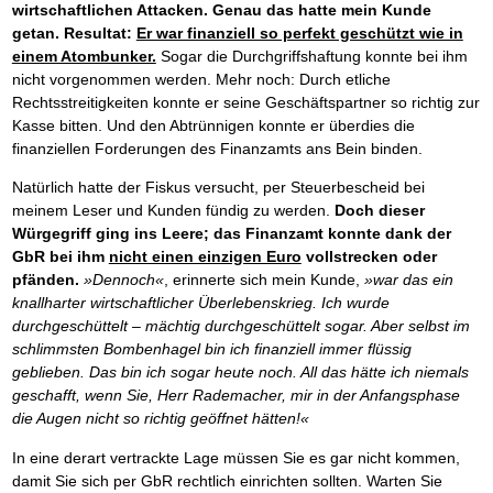
wirtschaftlichen Attacken.
Genau das hatte mein Kunde
getan. Resultat:
Er war finanziell so perfekt geschützt wie in
einem Atombunker.
Sogar die Durchgriffshaftung konnte bei ihm
nicht vorgenommen werden. Mehr noch: Durch etliche
Rechtsstreitigkeiten konnte er seine Geschäftspartner so richtig zur
Kasse bitten. Und den Abtrünnigen konnte er überdies die
finanziellen Forderungen des Finanzamts ans Bein binden.
Natürlich hatte der Fiskus versucht, per Steuerbescheid bei
meinem Leser und Kunden fündig zu werden.
Doch dieser
Würgegriff ging ins Leere; das Finanzamt konnte dank der
GbR bei ihm
nicht einen einzigen Euro
vollstrecken oder
pfänden.
»Dennoch«
, erinnerte sich mein Kunde,
»war das ein
knallharter wirtschaftlicher Überlebenskrieg. Ich wurde
durchgeschüttelt – mächtig durchgeschüttelt sogar. Aber selbst im
schlimmsten Bombenhagel bin ich finanziell immer flüssig
geblieben. Das bin ich sogar heute noch. All das hätte ich niemals
geschafft, wenn Sie, Herr Rademacher, mir in der Anfangsphase
die Augen nicht so richtig geöffnet hätten!«
In eine derart vertrackte Lage müssen Sie es gar nicht kommen,
damit Sie sich per GbR rechtlich einrichten sollten. Warten Sie