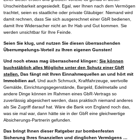
Unscheinbarkeit angesiedelt. Egal, wer Ihnen nach dem Vermögen
trachtet, seien es staatliche oder private Gläubiger: Niemand wird
damit rechnen, dass Sie sich ausgerechnet einer GbR bedienen,
damit Ihre Widersacher nicht an Ihr Hab und Gut kommen. Sie
werden unsichtbar für Ihre Feinde.
Seien Sie klug, und nutzen Sie diesen überraschenden
Überrumpelungs-Vorteil zu Ihren eigenen Gunsten!
Und noch etwas mag überraschend klingen:
Sie können
buchstäblich alles Mögliche unter den Schutz einer GbR
stellen.
Das fängt mit Ihren Einnahmequellen an und hört mit
Immobilien auf.
Und auch Schmuck, Kraftfahrzeuge, wertvolle
Gemälde, Einrichtungsgegenstände, Bargeld, Edelmetalle und
andere Dinge können im Rahmen eines GbR-Vertrags so
zuverlässig abgesichert werden, dass praktisch niemand anderes
als Sie Zugriff darauf hat. Wäre die Bank von England noch das,
was sie mal war, dann hätte sie in der GbR eine gleichwertige
Absicherungs-Partnerin gefunden.
Das bringt Ihnen dieser Ratgeber zur bombenfesten
Sicherung Ihres finanziellen und dinglichen Vermögens …