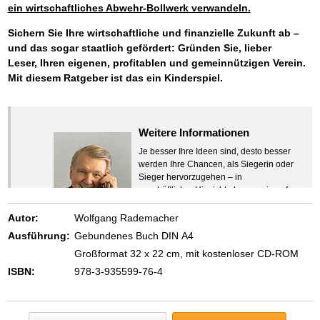
ein wirtschaftliches Abwehr-Bollwerk verwandeln.
Sichern Sie Ihre wirtschaftliche und finanzielle Zukunft ab –
und das sogar staatlich gefördert: Gründen Sie, lieber
Leser, Ihren eigenen, profitablen und gemeinnützigen Verein.
Mit diesem Ratgeber ist das ein Kinderspiel.
Weitere Informationen
Je besser Ihre Ideen sind, desto besser
werden Ihre Chancen, als Siegerin oder
Sieger hervorzugehen – in
geschäftlicher Hinsicht ebenso wie auf
beruflichem oder privatem Gebiet. Denn
eins ist todsicher:
Autor:
Wolfgang Rademacher
Zeigen Sie mit der Maus hierhin, um
Ausführung:
Gebundenes Buch DIN A4
den Text vollständig anzuzeigen …
Großformat 32 x 22 cm, mit kostenloser CD-ROM
ISBN:
978-3-935599-76-4