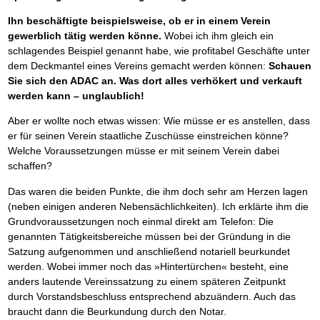
Das richtige Post-Know-How
NEUERSCHEINUNG
Ihren Zeitgewinn maximieren
Ihn beschäftigte beispielsweise, ob er in einem Verein
GbR-Vertrag mit beschränkter Haftung
BRANDNEU
gewerblich tätig werden könne.
Wobei ich ihm gleich ein
GbR als Einzelperson gründen
schlagendes Beispiel genannt habe, wie profitabel Geschäfte unter
dem Deckmantel eines Vereins gemacht werden können:
Schauen
Sie sich den ADAC an. Was dort alles verhökert und verkauft
werden kann – unglaublich!
Aber er wollte noch etwas wissen: Wie müsse er es anstellen, dass
er für seinen Verein staatliche Zuschüsse einstreichen könne?
Welche Voraussetzungen müsse er mit seinem Verein dabei
schaffen?
Das waren die beiden Punkte, die ihm doch sehr am Herzen lagen
(neben einigen anderen Nebensächlichkeiten). Ich erklärte ihm die
Grundvoraussetzungen noch einmal direkt am Telefon: Die
genannten Tätigkeitsbereiche müssen bei der Gründung in die
Satzung aufgenommen und anschließend notariell beurkundet
werden. Wobei immer noch das »Hintertürchen« besteht, eine
anders lautende Vereinssatzung zu einem späteren Zeitpunkt
durch Vorstandsbeschluss entsprechend abzuändern. Auch das
braucht dann die Beurkundung durch den Notar.