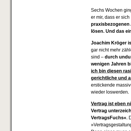
Das richtige Post-Know-How
NEUERSCHEINUNG
Sechs Wochen ginge
Ihren Zeitgewinn maximieren
er mir, dass er sic
GbR-Vertrag mit beschränkter
praxisbezogenen 
Haftung
BRANDNEU
GbR als Einzelperson gründen
lösen. Und das ei
Joachim Kröger ist
gar nicht mehr zähl
sind –
durch undu
wenigen Jahren bi
ich bin diesen ra
gerichtliche und
erstickende massiv
wieder loswerden.
Vertrag ist eben n
Vertrag unterzeich
VertragsFuchs«
. 
»Vertragsgestaltun