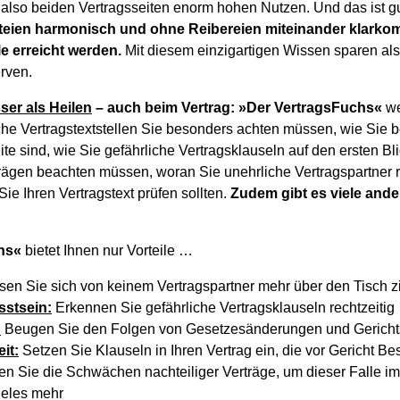
 also beiden Vertragsseiten enorm hohen Nutzen. Und das ist g
rteien harmonisch und ohne Reibereien miteinander klark
 erreicht werden.
Mit diesem einzigartigen Wissen sparen als
rven.
ser als Heilen
– auch beim Vertrag: »Der VertragsFuchs«
we
lche Vertragstextstellen Sie besonders achten müssen, wie Sie 
ite sind, wie Sie gefährliche Vertragsklauseln auf den ersten B
trägen beachten müssen, woran Sie unehrliche Vertragspartner r
ie Ihren Vertragstext prüfen sollten.
Zudem gibt es viele ande
hs«
bietet Ihnen nur Vorteile …
en Sie sich von keinem Vertragspartner mehr über den Tisch 
stsein:
Erkennen Sie gefährliche Vertragsklauseln rechtzeitig
:
Beugen Sie den Folgen von Gesetzesänderungen und Gericht
it:
Setzen Sie Klauseln in Ihren Vertrag ein, die vor Gericht B
n Sie die Schwächen nachteiliger Verträge, um dieser Falle i
ieles mehr