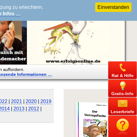
ung zu erleichtern.
Einverstanden
e Infos …
n auffordern.
änzende
Informationen …
Rat & Hilfe
Gratis-Info
022
|
2021
|
2020
|
2019
2014
|
2013
|
2012
|
Leserbriefe