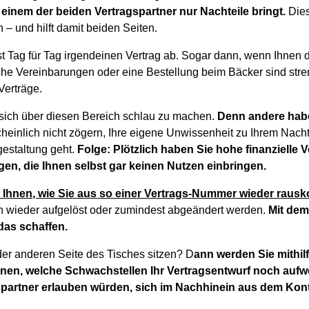
 einem der beiden Vertragspartner nur Nachteile bringt.
Dies
 – und hilft damit beiden Seiten.
t Tag für Tag irgendeinen Vertrag ab. Sogar dann, wenn Ihnen da
he Vereinbarungen oder eine Bestellung beim Bäcker sind st
Verträge.
sich über diesen Bereich schlau zu machen.
Denn andere habe
einlich nicht zögern, Ihre eigene Unwissenheit zu Ihrem Nach
gestaltung geht.
Folge: Plötzlich haben Sie hohe finanzielle 
gen, die Ihnen selbst gar keinen Nutzen einbringen.
 Ihnen, wie Sie aus so einer Vertrags-Nummer wieder rau
n wieder aufgelöst oder zumindest abgeändert werden.
Mit dem
das schaffen.
er anderen Seite des Tisches sitzen? D
ann werden Sie mithil
en, welche Schwachstellen Ihr Vertragsentwurf noch aufwe
spartner erlauben würden, sich im Nachhinein aus dem Kon