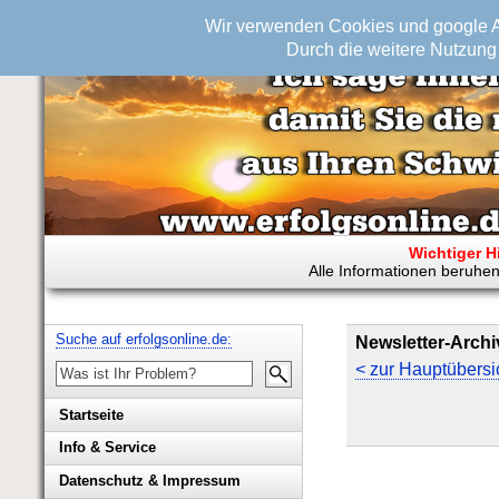
Wir verwenden Cookies und google An
Durch die weitere Nutzung 
Wichtiger H
Alle Informationen beruhen
Suche auf erfolgsonline.de:
Newsletter-Archi
< zur Hauptübersi
Startseite
Info & Service
Biografie Wolfgang Rademacher
Datenschutz & Impressum