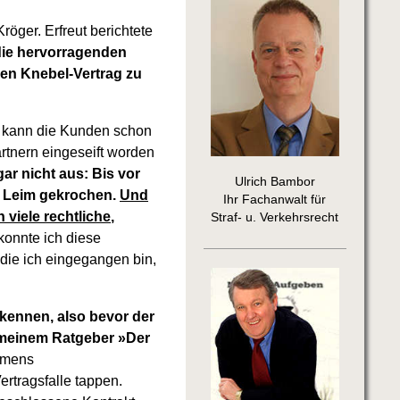
öger. Erfreut berichtete
die hervorragenden
en Knebel-Vertrag zu
h kann die Kunden schon
artnern eingeseift worden
r nicht aus: Bis vor
Ulrich Bambor
n Leim gekrochen.
Und
Ihr Fachanwalt für
viele rechtliche,
Straf- u. Verkehrsrecht
onnte ich diese
die ich eingegangen bin,
erkennen, also bevor der
 meinem Ratgeber »Der
amens
rtragsfalle tappen.