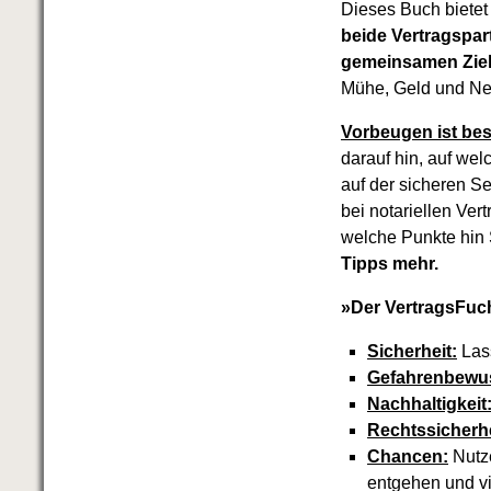
Dieses Buch bietet
beide Vertragspa
gemeinsamen Ziele
Mühe, Geld und Ne
Vorbeugen ist bes
darauf hin, auf we
auf der sicheren Se
bei notariellen Ver
welche Punkte hin S
Tipps mehr.
»Der VertragsFuc
Sicherheit:
Lass
Gefahrenbewus
Nachhaltigkeit
Rechtssicherhe
Chancen:
Nutze
entgehen und v