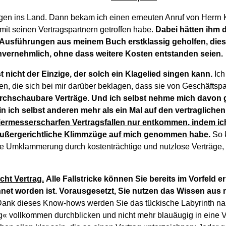
n ins Land. Dann bekam ich einen erneuten Anruf von Herrn Kr
h mit seinen Vertragspartnern getroffen habe.
Dabei hätten ihm 
Ausführungen aus meinem Buch erstklassig geholfen, dies
nvernehmlich, ohne dass weitere Kosten entstanden seien.
 nicht der Einzige, der solch ein Klagelied singen kann.
Ic
en, die sich bei mir darüber beklagen, dass sie von Geschäftsp
rchschaubare Verträge.
Und ich selbst nehme mich davon ga
n ich selbst anderen mehr als ein Mal auf den vertragliche
siermesserscharfen Vertragsfallen nur entkommen, indem ich 
 außergerichtliche Klimmzüge auf mich genommen habe.
So k
e Umklammerung durch kostenträchtige und nutzlose Verträge, 
icht Vertrag.
Alle Fallstricke können Sie bereits im Vorfeld 
net worden ist.
Vorausgesetzt, Sie nutzen das Wissen aus
Dank dieses Know-hows werden Sie das tückische Labyrinth n
g« vollkommen durchblicken und nicht mehr blauäugig in eine Ve