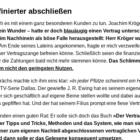
finierter abschließen
ch es mit einem ganz besonderen Kunden zu tun. Joachim Krög
ein Wunder – hatte er doch
blauäugig
einen Vertrag untersc
 im Nachhinein als böse Falle herausgestellt: Herr Kröger w
Am Ende seines Lateins angekommen, fragte er mich verzweifelt
ser Vertragszange befreien könne. Schließlich seien die finanzi
er die Zahlungen bald nicht mehr stemmen könne.
Das Schlimm
hm nicht den geringsten Nutzen.
ächs machte ich ihm eins klar:
»In jeder Pfütze schwimmt ein H
TV-Serie Dallas. Der gewiefte J. R. Ewing hat es seinem eigen
r sich geschäftlich auf eigene Beine stellen wollte und dabei a
gepfiffen hat. Und der hat seinem Filius prompt eine fiese Vertra
den einen guten Rat: Er solle sich doch das Buch
»Der Vertr
 er Tipps und Tricks, Methoden und das System, wie man si
er zum eigenen Nachteil abgeschlossenen vertraglichen V
d dann solle er das Gelesene
konsequent
umsetzen.