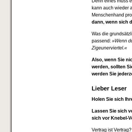
Denn eines muss eb
kann auch wieder 
Menschenhand prod
dann, wenn sich d
Was die grundsätzl
passend:
»Wenn du 
Zigeunerviertel.«
Also, wenn Sie nic
werden, sollten S
werden Sie jederz
Lieber Leser
Holen Sie sich Ih
Lassen Sie sich v
sich vor Knebel-V
Vertrag ist Vertrag