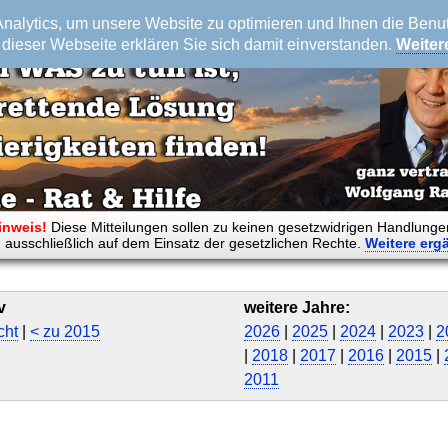
alytics, um unsere Website zu optimieren und Ihnen die Benutz
dieser Webseite erklären Sie sich damit einverstanden.
Weiter
inweis!
Diese Mitteilungen sollen zu keinen gesetzwidrigen Handlunge
 ausschließlich auf dem Einsatz der gesetzlichen Rechte.
Weitere
erg
v
weitere Jahre:
cht
|
< zu 2015
2026
|
2025
|
2024
|
2023
|
2
|
2018
|
2017
|
2016
|
2015
|
2011