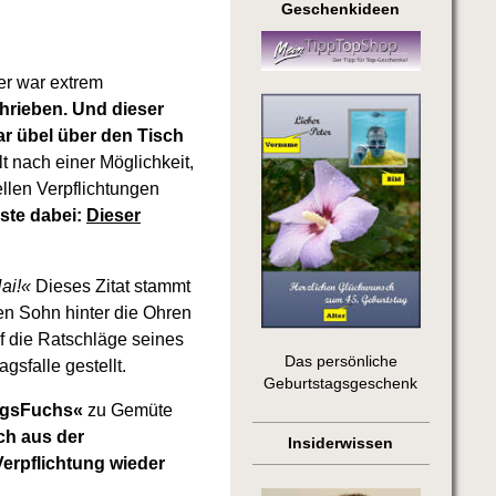
Geschenkideen
er war extrem
hrieben.
Und dieser
ar übel über den Tisch
 nach einer Möglichkeit,
ellen Verpflichtungen
ste dabei:
Dieser
ai!«
Dieses Zitat stammt
en Sohn hinter die Ohren
uf die Ratschläge seines
Das persönliche
gsfalle gestellt.
Geburtstagsgeschenk
agsFuchs«
zu Gemüte
ch aus der
Insiderwissen
erpflichtung wieder