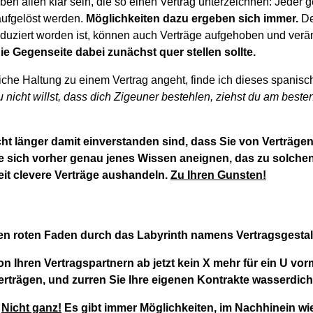
en allen klar sein, die so einen Vertrag unterzeichnen: Jeder 
aufgelöst werden.
Möglichkeiten dazu ergeben sich immer.
De
uziert worden ist, können auch Verträge aufgehoben und verä
ie Gegenseite dabei zunächst quer stellen sollte.
iche Haltung zu einem Vertrag angeht, finde ich dieses spanisc
nicht willst, dass dich Zigeuner bestehlen, ziehst du am besten
ht länger damit einverstanden sind, dass Sie von Verträgen 
ie sich vorher genau jenes Wissen aneignen, das zu solchen
eit clevere Verträge aushandeln.
Zu Ihren Gunsten!
ren roten Faden durch das Labyrinth namens Vertragsgesta
on Ihren Vertragspartnern ab jetzt kein X mehr für ein U v
erträgen, und zurren Sie Ihre eigenen Kontrakte wasserdicht
?
Nicht ganz!
Es gibt immer Möglichkeiten, im Nachhinein wi