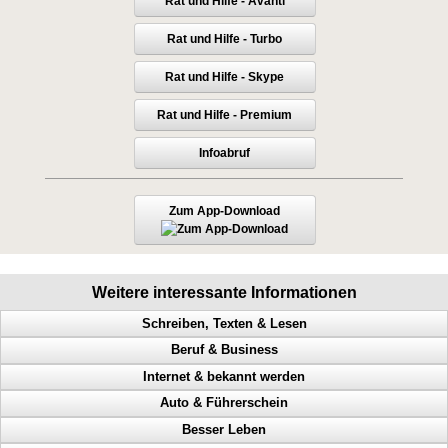
Rat und Hilfe - Avanti
Rat und Hilfe - Turbo
Rat und Hilfe - Skype
Rat und Hilfe - Premium
Infoabruf
Zum App-Download
Weitere interessante Informationen
Schreiben, Texten & Lesen
Beruf & Business
Doppel Content, Spinning, Neukundengewinnung, Bekanntheit
Internet & bekannt werden
Heimverdienst, Heimarbeit, passives Einkommen, Tonstudio
Bekanntheitsgrad, Online PR, Neukundengewinnung, Doppel Content
Auto & Führerschein
Verleger werden, Stundenlohn, Verlag finden, Buch verlegen
Geld scheffeln, Geld verdienen von zuhause aus, Werbung machen
Abmahnungen, Wettbewerbsverein, Neukundengewinnung,
Rechtsanwalt
Besser Leben
Werbeanregung, Mailing, teure Werbung, nutzlose Werbung
Arbeitnehmer, Traumberuf, Unternehmer, 61 Geschäftsideen
Geschwindigkeitsübertretungen, Punkte, Radarfalle, Polizeikontrolle