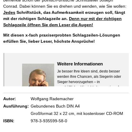
Conrad. Dabei können Sie es drehen und wenden, wie Sie wollen:
Jedes
Schriftstück, das Aufmerksamkeit erzeugen soll, fängt
mit der richtigen Schlagzeile an.
Denn nur mit der richtigen
Schlagzeile öffnen Sie dem Leser die Augen!
Mit diesen x-fach praxiserprobten Schlagzeilen-Lösungen
erfüllen Sie, lieber Leser, höchste Ansprüche!
Weitere Informationen
Je besser Ihre Ideen sind, desto besser
werden Ihre Chancen, als Siegerin oder
Sieger hervorzugehen – in
geschäftlicher Hinsicht ebenso wie auf
beruflichem oder privatem Gebiet. Denn
eins ist todsicher:
Autor:
Wolfgang Rademacher
Zeigen Sie mit der Maus hierhin, um
Ausführung:
Gebundenes Buch DIN A4
den Text vollständig anzuzeigen …
Großformat 32 x 22 cm, mit kostenloser CD-ROM
ISBN:
978-3-935599-58-0