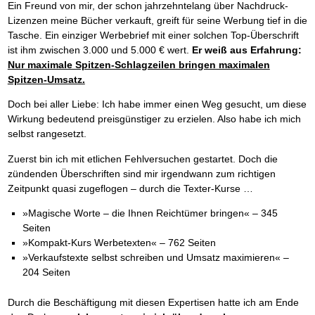
Das richtige Post-Know-How
NEUERSCHEINUNG
Ein Freund von mir, der schon jahrzehntelang über Nachdruck-
Ihren Zeitgewinn maximieren
Lizenzen meine Bücher verkauft, greift für seine Werbung tief in die
GbR-Vertrag mit beschränkter Haftung
BRANDNEU
Tasche. Ein einziger Werbebrief mit einer solchen Top-Überschrift
GbR als Einzelperson gründen
ist ihm zwischen 3.000 und 5.000 € wert.
Er weiß aus Erfahrung:
Nur maximale Spitzen-Schlagzeilen bringen maximalen
Spitzen-Umsatz.
Doch bei aller Liebe: Ich habe immer einen Weg gesucht, um diese
Wirkung bedeutend preisgünstiger zu erzielen. Also habe ich mich
selbst rangesetzt.
Zuerst bin ich mit etlichen Fehlversuchen gestartet. Doch die
zündenden Überschriften sind mir irgendwann zum richtigen
Zeitpunkt quasi zugeflogen – durch die Texter-Kurse …
»Magische Worte – die Ihnen Reichtümer bringen« – 345
Seiten
»Kompakt-Kurs Werbetexten« – 762 Seiten
»Verkaufstexte selbst schreiben und Umsatz maximieren« –
204 Seiten
Durch die Beschäftigung mit diesen Expertisen hatte ich am Ende