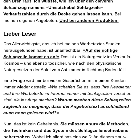
den Dreh raus:
Ich wusste, wie ich über den cleveren
Schachzug namens »Umsatzhebel Schlagzeile«
Verkaufszahlen durch die Decke gehen lassen kann.
Bei
meinen eigenen Angeboten.
Und bei anderen Produkten.
Lieber Leser
Das Allerwichtigste, das ich bei meinen Werbetexter-Studien
herausgefunden habe, ist unanfechtbar:
»Auf die richtige
Schlagzeile kommt es an!«
Das ist ein Naturgesetz im Verkaufs-
Kosmos – und ebenso todsicher, wie nach den physikalische
Naturgesetzen der Apfel vom Ast immer in Richtung Boden fällt.
Eine Frage wird mir bei vielen Gesprächen mit meinen Kunden
immer wieder gestellt:
»Wie schaffen Sie es, dass Ihre Newsletter
und Ihre Werbetexte im Internet immer mit Schlagzeilen versehen
sind, die ins Auge stechen?
Warum machen diese Schlagzeilen
zugleich so neugierig, dass der Angebotstext anschließend
auch noch gelesen wird?«
Nun, das ist kein Geheimnis.
Sie müssen »nur« die Methoden,
die Techniken und das System des Schlagzeilenschreibens
beherrschen.
Wobei ich allerdings eins weiß: An diesem »nur«