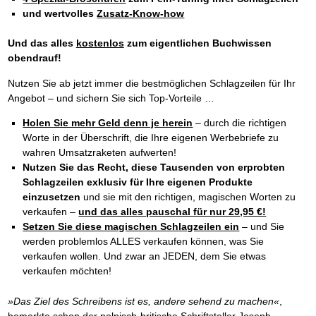
und wertvolles
Zusatz-Know-how
Und das alles
kostenlos
zum eigentlichen Buchwissen
obendrauf!
Nutzen Sie ab jetzt immer die bestmöglichen Schlagzeilen für Ihr
Angebot – und sichern Sie sich Top-Vorteile …
Holen Sie mehr Geld denn je herein
– durch die richtigen
Worte in der Überschrift, die Ihre eigenen Werbebriefe zu
wahren Umsatzraketen aufwerten!
Nutzen Sie das Recht, diese Tausenden von erprobten
Schlagzeilen exklusiv für Ihre eigenen Produkte
einzusetzen
und sie mit den richtigen, magischen Worten zu
verkaufen –
und das alles pauschal für nur 29,95 €!
Setzen Sie diese magischen Schlagzeilen ein
– und Sie
werden problemlos ALLES verkaufen können, was Sie
verkaufen wollen. Und zwar an JEDEN, dem Sie etwas
verkaufen möchten!
»Das Ziel des Schreibens ist es, andere sehend zu machen«
,
bemerkte schon der polnisch-britische Schriftsteller Joseph