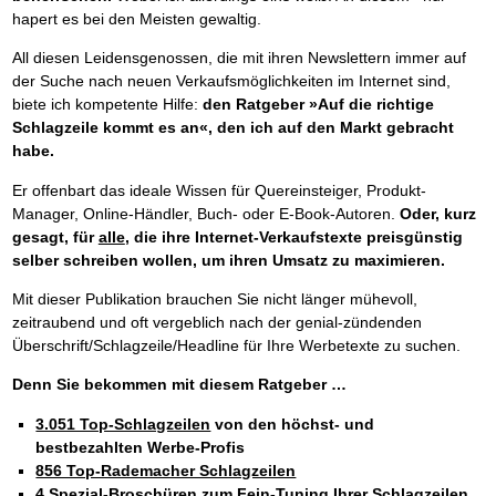
hapert es bei den Meisten gewaltig.
All diesen Leidensgenossen, die mit ihren Newslettern immer auf
der Suche nach neuen Verkaufsmöglichkeiten im Internet sind,
biete ich kompetente Hilfe:
den Ratgeber »Auf die richtige
Schlagzeile kommt es an«, den ich auf den Markt gebracht
habe.
Er offenbart das ideale Wissen für Quereinsteiger, Produkt-
Manager, Online-Händler, Buch- oder E-Book-Autoren.
Oder, kurz
gesagt, für
alle
, die ihre Internet-Verkaufstexte preisgünstig
selber schreiben wollen, um ihren Umsatz zu maximieren.
Mit dieser Publikation brauchen Sie nicht länger mühevoll,
zeitraubend und oft vergeblich nach der genial-zündenden
Überschrift/Schlagzeile/Headline für Ihre Werbetexte zu suchen.
Denn Sie bekommen mit diesem Ratgeber …
3.051 Top-Schlagzeilen
von den höchst- und
bestbezahlten Werbe-Profis
856 Top-Rademacher Schlagzeilen
4 Spezial-Broschüren
zum Fein-Tuning Ihrer Schlagzeilen