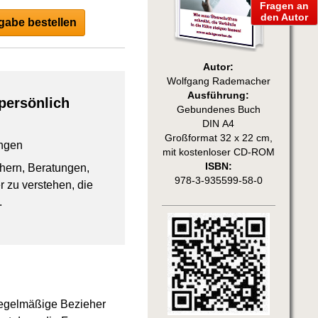
Fragen an
den Autor
abe bestellen
Autor:
Wolfgang Rademacher
Ausführung:
persönlich
Gebundenes Buch
DIN A4
Großformat 32 x 22 cm,
ngen
mit kostenloser CD-ROM
ISBN:
chern, Beratungen,
978-3-935599-58-0
 zu verstehen, die
.
 regelmäßige Bezieher