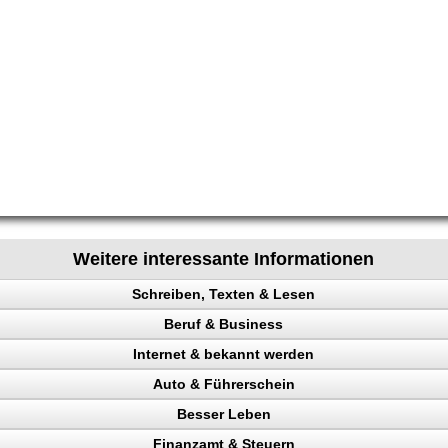
Weitere interessante Informationen
Schreiben, Texten & Lesen
Beruf & Business
heit
Internet & bekannt werden
io
el Content
Auto & Führerschein
en
ng machen
 Rechtsanwalt
Besser Leben
ng
en
ing erhöhen
kontrolle
Finanzamt & Steuern