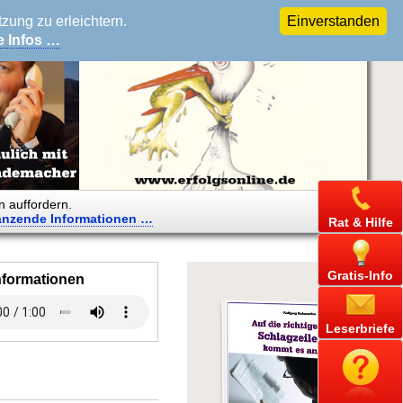
ung zu erleichtern.
Einverstanden
e Infos …
n auffordern.
änzende
Informationen …
Rat & Hilfe
Gratis-Info
nformationen
Leserbriefe