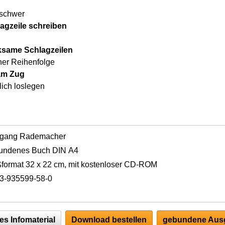
 schwer
agzeile schreiben
ksame Schlagzeilen
cher Reihenfolge
 am Zug
lich loslegen
fgang Rademacher
undenes Buch DIN A4
format 32 x 22 cm, mit kostenloser CD-ROM
3-935599-58-0
es Infomaterial
Download bestellen
gebundene Ausg