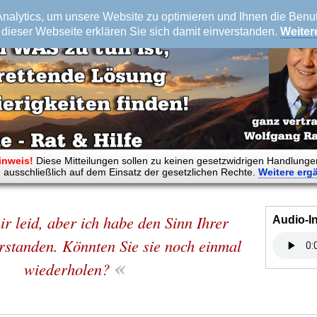
alytics, um unsere Website zu optimieren und Ihnen die Benutz
dieser Webseite erklären Sie sich damit einverstanden.
Weiter
inweis!
Diese Mitteilungen sollen zu keinen gesetzwidrigen Handlunge
 ausschließlich auf dem Einsatz der gesetzlichen Rechte.
Weitere
erg
ir leid, aber ich habe den Sinn Ihrer
Audio-I
rstanden. Könnten Sie sie noch einmal
«
wiederholen?