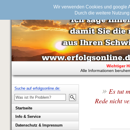
Wir verwenden Cookies und google An
Durch die weitere Nutzung 
Wichtiger H
Alle Informationen beruhen
»
Suche auf erfolgsonline.de:
Es tut m
Rede nicht ve
Startseite
Info & Service
Biografie Wolfgang Rademacher
Datenschutz & Impressum