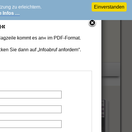
ung zu erleichtern.
Einverstanden
e Infos …
n«
chlagzeile kommt es an« im PDF-Format.
cken Sie dann auf „Infoabruf anfordern“.
n auffordern.
änzende
Informationen …