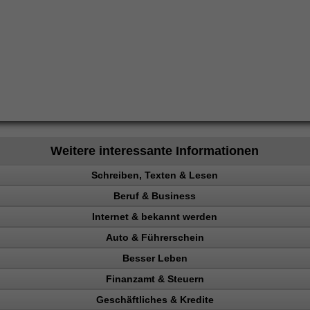
Weitere interessante Informationen
Schreiben, Texten & Lesen
Beruf & Business
heit
Internet & bekannt werden
io
el Content
Auto & Führerschein
en
ng machen
 Rechtsanwalt
Besser Leben
ng
en
ing erhöhen
kontrolle
Finanzamt & Steuern
 Besucher
n, Punkte
t
Geschäftliches & Kredite
en
ehr Besucher
Verkehrspolizei