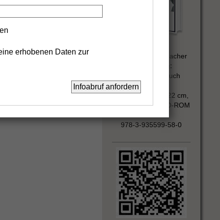
gen
Autor:
eine erhobenen Daten zur
Wolfgang Rademacher
Ausführung:
Gebundenes Buch
DIN A4
Großformat 32 x 22 cm,
mit kostenloser CD-ROM
ISBN:
978-3-935599-58-0