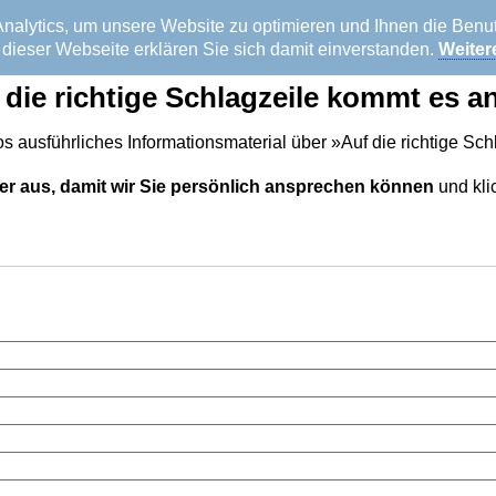
alytics, um unsere Website zu optimieren und Ihnen die Benutz
dieser Webseite erklären Sie sich damit einverstanden.
Weiter
 die richtige Schlagzeile kommt es a
los ausführliches Informationsmaterial über »Auf die richtige S
elder aus, damit wir Sie persönlich ansprechen können
und kli
inweis!
Diese Mitteilungen sollen zu keinen gesetzwidrigen Handlunge
 ausschließlich auf dem Einsatz der gesetzlichen Rechte.
Weitere
erg