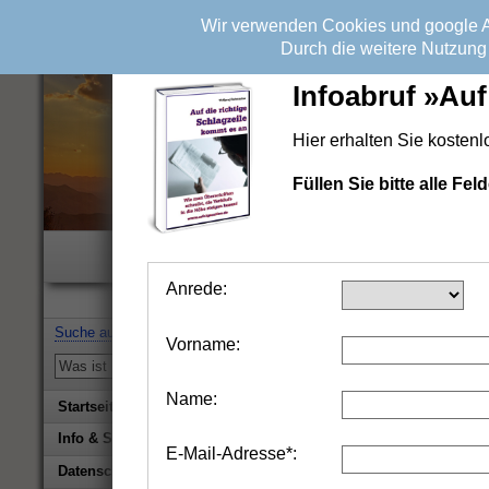
Wir verwenden Cookies und google An
Durch die weitere Nutzung 
Infoabruf »Auf
Hier erhalten Sie kosten
Füllen Sie bitte alle F
Wichtiger H
Alle Informationen beruhen
Anrede:
Suche auf erfolgsonline.de:
Vorname:
Name:
Startseite
Info & Service
E-Mail-Adresse*:
Biografie Wolfgang Rademacher
Datenschutz & Impressum