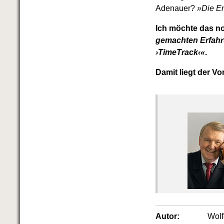
Adenauer?
»Die Er
Ich möchte das n
gemachten Erfahru
›TimeTrack‹«
.
Damit liegt der Vor
Autor:
Wol