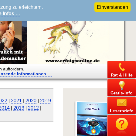
ung zu erleichtern.
Einverstanden
e Infos …
n auffordern.
änzende
Informationen …
Rat & Hilfe
Gratis-Info
022
|
2021
|
2020
|
2019
2014
|
2013
|
2012
|
Leserbriefe