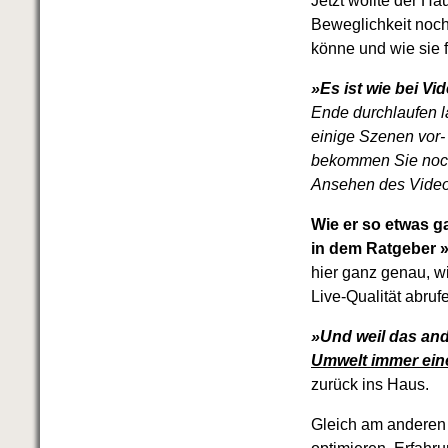
Jetzt wollte der Ha
Beweglichkeit noch
könne und wie sie f
»Es ist wie bei V
Ende durchlaufen l
einige Szenen vor-
bekommen Sie noch 
Ansehen des Videos
Wie er so etwas 
in dem Ratgeber »
hier ganz genau, wi
Live-Qualität abruf
»Und weil das a
Umwelt immer eine
zurück ins Haus.
Gleich am anderen 