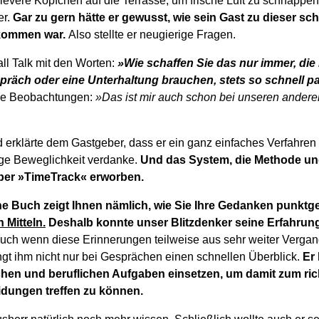
levere Köpfchen auf die Terrasse, um frische Luft zu schnappe
er.
Gar zu gern hätte er gewusst, wie sein Gast zu dieser sch
ekommen war.
Also stellte er neugierige Fragen.
l Talk mit den Worten:
»Wie schaffen Sie das nur immer, die
espräch oder eine Unterhaltung brauchen, stets so schnell p
ine Beobachtungen:
»Das ist mir auch schon bei unseren ander
d erklärte dem Gastgeber, dass er ein ganz einfaches Verfahren
ige Beweglichkeit verdanke.
Und das System, die Methode un
ber »TimeTrack« erworben.
he Buch zeigt Ihnen nämlich, wie Sie Ihre Gedanken punkt
 Mitteln.
Deshalb konnte unser Blitzdenker seine Erfahrun
uch wenn diese Erinnerungen teilweise aus sehr weiter Verga
ngt ihm nicht nur bei Gesprächen einen schnellen Überblick.
Er
hen und beruflichen Aufgaben einsetzen, um damit zum rich
idungen treffen zu können.