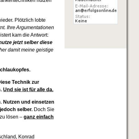
edankentechniken nutzen
eder. Plötzlich lobte
nt. Ihre Argumentationen
stert kam die Antwort:
tze jetzt selber diese
her damit meine geistige
Schlaukopfes.
Diese Technik zur
n.
Und sie ist für alle da.
n.
Nutzen und einsetzen
jedoch selber.
Doch Sie
 zu lösen –
ganz einfach
schland, Konrad