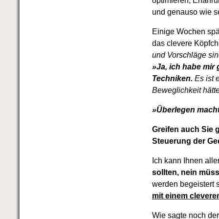
optimieren, Erfahr
und genauso wie se
Einige Wochen spät
das clevere Köpfc
und Vorschläge si
»Ja, ich habe mir
Techniken.
Es ist
Beweglichkeit hätt
»Überlegen macht
Greifen auch Sie 
Steuerung der Ged
Ich kann Ihnen all
sollten, nein müs
werden begeistert s
mit einem clevere
Wie sagte noch der