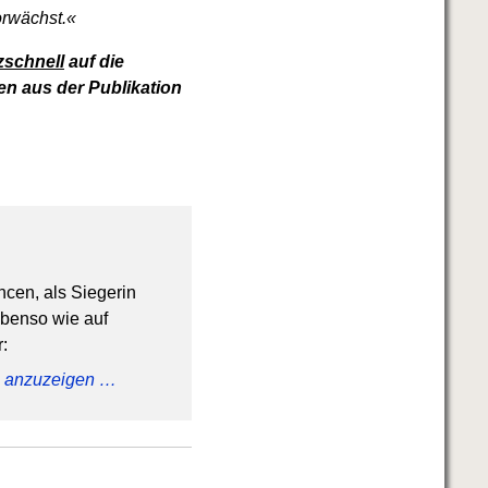
orwächst.«
tzschnell
auf die
n aus der Publikation
ncen, als Siegerin
ebenso wie auf
:
ig anzuzeigen …