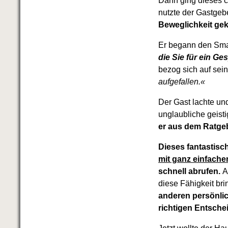
Dann ging dieses c
Das richtige Post-Know-How
NEUERSCHEINUNG
nutzte der Gastgeb
Ihren Zeitgewinn maximieren
Beweglichkeit g
GbR-Vertrag mit beschränkter
Haftung
BRANDNEU
Er begann den Smal
GbR als Einzelperson gründen
die Sie für ein G
bezog sich auf se
aufgefallen.«
Der Gast lachte un
unglaubliche geist
er aus dem Ratge
Dieses fantastisc
mit ganz einfachen
schnell abrufen.
A
diese Fähigkeit bri
anderen persönlic
richtigen Entsche