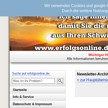
Wir verwenden Cookies und google An
Durch die weitere Nutzung 
Wichtiger H
Alle Informationen beruhen
Suche auf erfolgsonline.de:
Newsletter-Archi
< zur Hauptübersi
Startseite
Info & Service
Biografie Wolfgang Rademacher
Datenschutz & Impressum