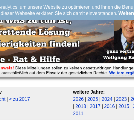
alytics, um unsere Website zu optimieren und Ihnen die Benutz
dieser Webseite erklären Sie sich damit einverstanden.
Weiter
inweis!
Diese Mitteilungen sollen zu keinen gesetzwidrigen Handlunge
 ausschließlich auf dem Einsatz der gesetzlichen Rechte.
Weitere
erg
v
weitere Jahre:
cht
|
< zu 2017
2026
|
2025
|
2024
|
2023
|
2
|
2018
|
2017
|
2016
|
2015
|
2011