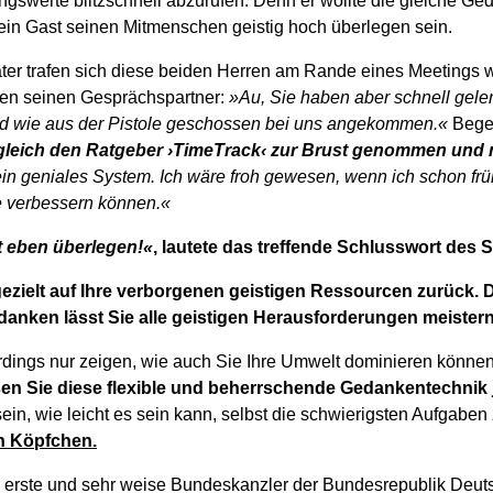
ungswerte blitzschnell abzurufen. Denn er wollte die gleiche G
in Gast seinen Mitmenschen geistig hoch überlegen sein.
er trafen sich diese beiden Herren am Rande eines Meetings wi
hen seinen Gesprächspartner:
»Au, Sie haben aber schnell geler
nd wie aus der Pistole geschossen bei uns angekommen.«
Begei
 gleich den Ratgeber ›TimeTrack‹ zur Brust genommen und nu
 ein geniales System. Ich wäre froh gewesen, wenn ich schon frü
e verbessern können.«
 eben überlegen!«
, lautete das treffende Schlusswort des 
gezielt auf Ihre verborgenen geistigen Ressourcen zurück. 
anken lässt Sie alle geistigen Herausforderungen meister
erdings nur zeigen, wie auch Sie Ihre Umwelt dominieren könne
sen Sie diese flexible und beherrschende Gedankentechnik 
ein, wie leicht es sein kann, selbst die schwierigsten Aufgaben
n Köpfchen.
 erste und sehr weise Bundeskanzler der Bundesrepublik Deut