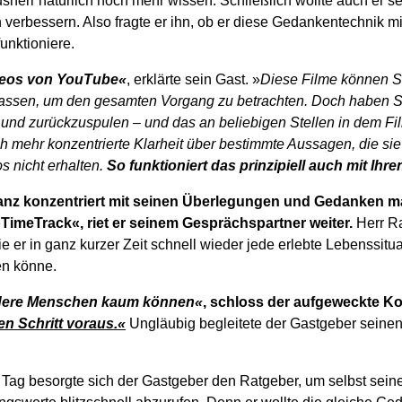
usherr natürlich noch mehr wissen. Schließlich wollte auch er se
 verbessern. Also fragte er ihn, ob er diese Gedankentechnik m
unktioniere.
ideos von YouTube«
, erklärte sein Gast. »
Diese Filme können Si
assen, um den gesamten Vorgang zu betrachten. Doch haben Si
 und zurückzuspulen – und das an beliebigen Stellen in dem F
mehr konzentrierte Klarheit über bestimmte Aussagen, die sie 
 nicht erhalten.
So funktioniert das prinzipiell auch mit Ihr
ganz konzentriert mit seinen Überlegungen und Gedanken m
TimeTrack«, riet er seinem Gesprächspartner weiter.
Herr R
e er in ganz kurzer Zeit schnell wieder jede erlebte Lebenssitu
en könne.
ndere Menschen kaum können«
, schloss der aufgeweckte K
n Schritt voraus.«
Ungläubig begleitete der Gastgeber seine
Tag besorgte sich der Gastgeber den Ratgeber, um selbst sein