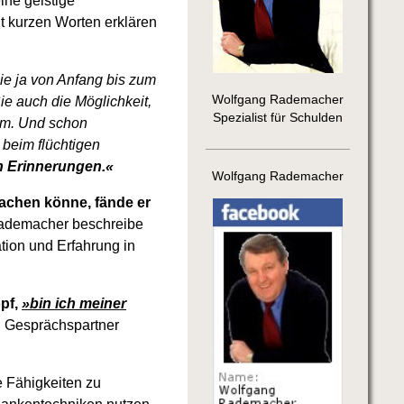
ine geistige
it kurzen Worten erklären
e ja von Anfang bis zum
Wolfgang Rademacher
e auch die Möglichkeit,
Spezialist für Schulden
ilm. Und schon
beim flüchtigen
en Erinnerungen.«
Wolfgang Rademacher
achen könne, fände er
ademacher beschreibe
ation und Erfahrung in
opf,
»bin ich meiner
n Gesprächspartner
e Fähigkeiten zu