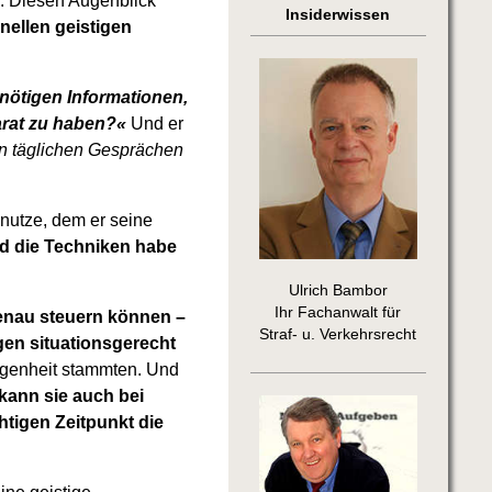
n. Diesen Augenblick
Insiderwissen
nellen geistigen
 nötigen Informationen,
arat zu haben?«
Und er
en täglichen Gesprächen
 nutze, dem er seine
d die Techniken habe
Ulrich Bambor
Ihr Fachanwalt für
genau steuern können –
Straf- u. Verkehrsrecht
gen situationsgerecht
ngenheit stammten. Und
 kann sie auch bei
tigen Zeitpunkt die