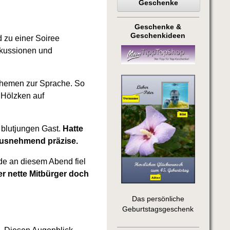
Geschenke
Geschenke &
Geschenkideen
d zu einer Soiree
skussionen und
 Themen zur Sprache. So
 Hölzken auf
 blutjungen Gast.
Hatte
 ausnehmend präzise.
de an diesem Abend fiel
ser nette Mitbürger doch
Das persönliche
Geburtstagsgeschenk