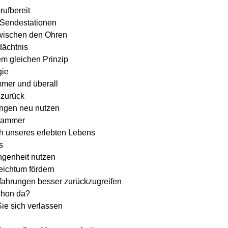
rufbereit
Sendestationen
 zwischen den Ohren
ächtnis
m gleichen Prinzip
gie
mmer und überall
 zurück
rungen neu nutzen
kammer
h unseres erlebten Lebens
s
ngenheit nutzen
Reichtum fördern
fahrungen besser zurückzugreifen
schon da?
ie sich verlassen