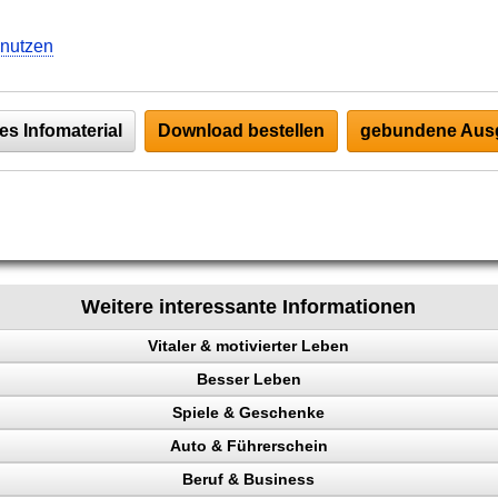
 nutzen
es Infomaterial
Download bestellen
gebundene Ausg
Weitere interessante Informationen
Vitaler & motivierter Leben
Besser Leben
chen steuern
Spiele & Geschenke
e
Auto & Führerschein
ainieren
Beruf & Business
nk
kontrolle