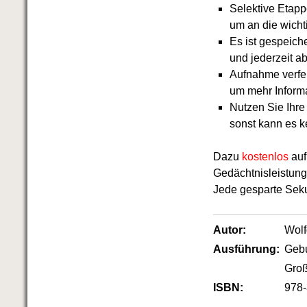
Selektive Etap
um an die wich
Es ist gespeiche
und jederzeit ab
Aufnahme verfe
um mehr Inform
Nutzen Sie Ihr
sonst kann es ke
Dazu
kostenlos
au
Gedächtnisleistung 
Jede gesparte Seku
Autor:
Wol
Ausführung:
Geb
Groß
ISBN:
978-