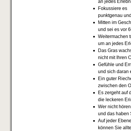
an jedes Erlebn
Das richtige Post-Know-How
NEUERSCHEINUNG
Fokussiere es
Ihren Zeitgewinn maximieren
punktgenau und
GbR-Vertrag mit beschränkter
Mitten im Gesc
Haftung
BRANDNEU
und sei es vor 
GbR als Einzelperson gründen
Weitermachen tr
um an jedes Er
Das Gras wach
nicht mit Ihren
Gefühle und Em
und sich daran 
Ein guter Riech
zwischen den O
Es zergeht auf 
die leckeren Er
Wer nicht hören
und das haben S
Auf jeder Eben
können Sie allt