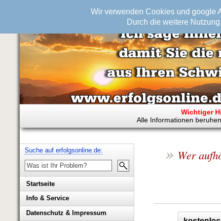
Wir verwenden Cookies und google An
Durch die weitere Nutzung 
Wichtiger H
Alle Informationen beruhen
»
Suche auf erfolgsonline.de:
Wer aufhö
Startseite
Info & Service
Biografie Wolfgang Rademacher
Datenschutz & Impressum
kostenlos