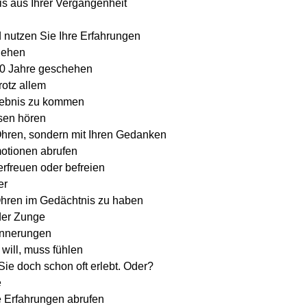
is aus Ihrer Vergangenheit
 nutzen Sie Ihre Erfahrungen
hehen
60 Jahre geschehen
otz allem
lebnis zu kommen
sen hören
 Ohren, sondern mit Ihren Gedanken
otionen abrufen
erfreuen oder befreien
er
hren im Gedächtnis zu haben
der Zunge
innerungen
 will, muss fühlen
ie doch schon oft erlebt. Oder?
e
e Erfahrungen abrufen