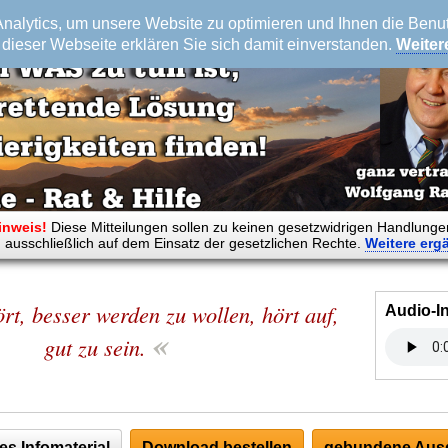
alytics, um unsere Website zu optimieren und Ihnen die Benutz
dieser Webseite erklären Sie sich damit einverstanden.
Weiter
inweis!
Diese Mitteilungen sollen zu keinen gesetzwidrigen Handlunge
 ausschließlich auf dem Einsatz der gesetzlichen Rechte.
Weitere
erg
rt, besser werden zu wollen, hört auf,
Audio-I
«
gut zu sein.
es Infomaterial
Download bestellen
gebundene Ausg