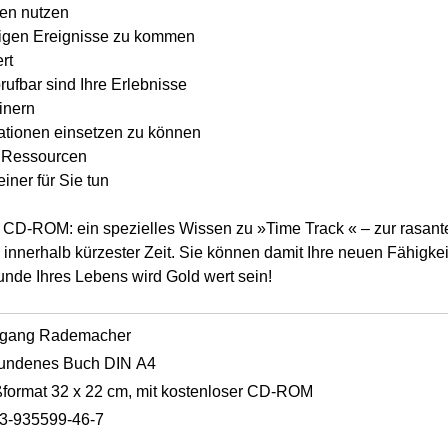
pen nutzen
tigen Ereignisse zu kommen
rt
rufbar sind Ihre Erlebnisse
inern
ationen einsetzen zu können
e Ressourcen
iner für Sie tun
f CD-ROM
: ein spezielles Wissen zu »Time Track « – zur rasant
innerhalb kürzester Zeit. Sie können damit Ihre neuen Fähigkei
nde Ihres Lebens wird Gold wert sein!
fgang Rademacher
undenes Buch DIN A4
format 32 x 22 cm, mit kostenloser CD-ROM
3-935599-46-7