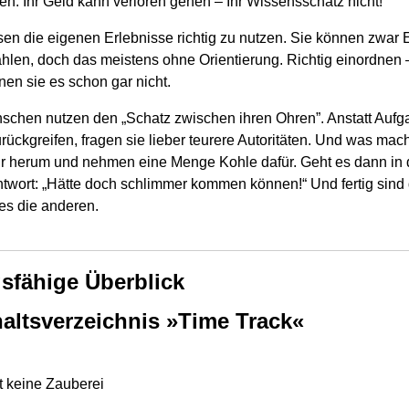
lten: Ihr Geld kann verloren gehen – Ihr Wissensschatz nicht!
en die eigenen Erlebnisse richtig zu nutzen. Sie können zwar E
hlen, doch das meistens ohne Orientierung. Richtig einordnen 
en sie es schon gar nicht.
schen nutzen den „Schatz zwischen ihren Ohren”. Anstatt Aufga
rückgreifen, fragen sie lieber teurere Autoritäten. Und was ma
ur herum und nehmen eine Menge Kohle dafür. Geht es dann in
ntwort: „Hätte doch schlimmer kommen können!“ Und fertig sind
s die anderen.
gsfähige Überblick
altsverzeichnis »Time Track«
t keine Zauberei