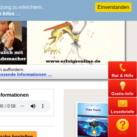
ung zu erleichtern.
Einverstanden
e Infos …
n auffordern.
änzende
Informationen …
Rat & Hilfe
Gratis-Info
nformationen
Leserbriefe
abe bestellen