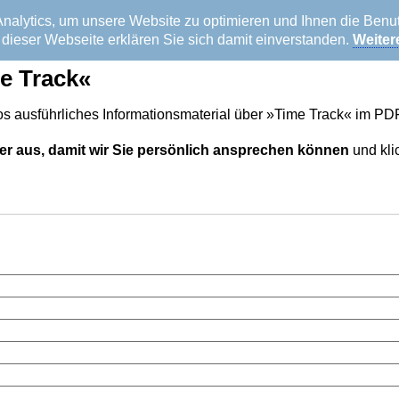
alytics, um unsere Website zu optimieren und Ihnen die Benutz
dieser Webseite erklären Sie sich damit einverstanden.
Weiter
e Track«
los ausführliches Informationsmaterial über »Time Track« im PD
elder aus, damit wir Sie persönlich ansprechen können
und kli
inweis!
Diese Mitteilungen sollen zu keinen gesetzwidrigen Handlunge
 ausschließlich auf dem Einsatz der gesetzlichen Rechte.
Weitere
erg