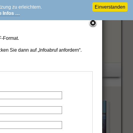
ung zu erleichtern.
Einverstanden
e Infos …
F-Format.
cken Sie dann auf „Infoabruf anfordern“.
n auffordern.
änzende
Informationen …