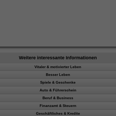
Weitere interessante Informationen
Vitaler & motivierter Leben
Besser Leben
chen steuern
Spiele & Geschenke
e
Auto & Führerschein
ainieren
Beruf & Business
nk
kontrolle
Finanzamt & Steuern
en
n, Punkte
el Content
eigern
Geschäftliches & Kredite
Verkehrspolizei
ng machen