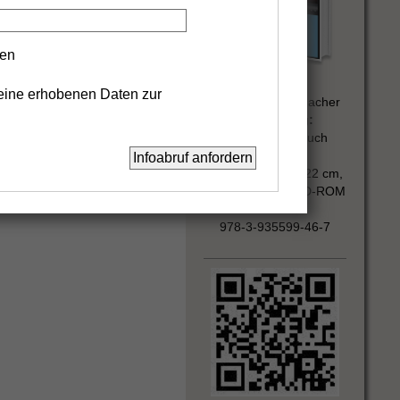
gen
Autor:
eine erhobenen Daten zur
Wolfgang Rademacher
Ausführung:
Gebundenes Buch
DIN A4
Großformat 32 x 22 cm,
mit kostenloser CD-ROM
ISBN:
978-3-935599-46-7