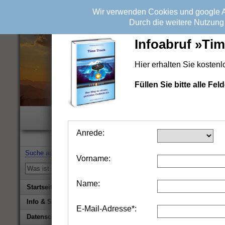
Wir verwenden Cookies und google An
Durch die weitere Nutzung 
Infoabruf »Tim
Hier erhalten Sie kosten
Füllen Sie bitte alle F
Wichtiger H
Alle Informationen beruhen
Anrede:
Suche auf erfolgsonline.de:
Vorname:
Name:
Startseite
Info & Service
E-Mail-Adresse*:
Biografie Wolfgang Rademacher
Datenschutz & Impressum