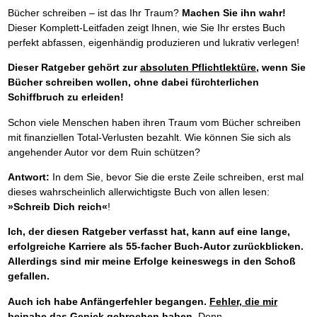
Bücher schreiben – ist das Ihr Traum?
Machen Sie ihn wahr!
Dieser Komplett-Leitfaden zeigt Ihnen, wie Sie Ihr erstes Buch
perfekt abfassen, eigenhändig produzieren und lukrativ verlegen!
Dieser Ratgeber gehört zur
absoluten Pflichtlektüre
, wenn Sie
Bücher schreiben wollen, ohne dabei fürchterlichen
Schiffbruch zu erleiden!
Schon viele Menschen haben ihren Traum vom Bücher schreiben
mit finanziellen Total-Verlusten bezahlt. Wie können Sie sich als
angehender Autor vor dem Ruin schützen?
Antwort:
In dem Sie, bevor Sie die erste Zeile schreiben, erst mal
dieses wahrscheinlich allerwichtigste Buch von allen lesen:
»Schreib Dich reich«
!
Ich, der diesen Ratgeber verfasst hat, kann auf eine lange,
erfolgreiche Karriere als 55-facher Buch-Autor zurückblicken.
Allerdings sind mir meine Erfolge keineswegs in den Schoß
gefallen.
Auch ich habe Anfängerfehler begangen.
Fehler, die mir
beinahe das Genick gebrochen haben.
Denn …