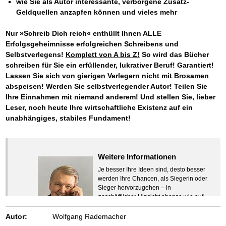
wie Sie als Autor interessante, verborgene Zusatz-
Geldquellen anzapfen können und vieles mehr
Nur »Schreib Dich reich« enthüllt Ihnen ALLE
Erfolgsgeheimnisse erfolgreichen Schreibens und
Selbstverlegens!
Komplett von A bis Z!
So wird das Bücher
schreiben für Sie ein erfüllender, lukrativer Beruf! Garantiert!
Lassen Sie sich von gierigen Verlegern nicht mit Brosamen
abspeisen! Werden Sie selbstverlegender Autor! Teilen Sie
Ihre Einnahmen mit niemand anderem! Und stellen Sie, lieber
Leser,
noch heute Ihre wirtschaftliche Existenz auf ein
unabhängiges, stabiles Fundament!
Weitere Informationen
Je besser Ihre Ideen sind, desto besser
werden Ihre Chancen, als Siegerin oder
Sieger hervorzugehen – in
geschäftlicher Hinsicht ebenso wie auf
beruflichem oder privatem Gebiet. Denn
eins ist todsicher:
Autor:
Wolfgang Rademacher