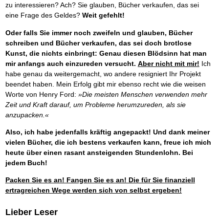
zu interessieren? Ach? Sie glauben, Bücher verkaufen, das sei
eine Frage des Geldes?
Weit gefehlt!
Oder falls Sie immer noch zweifeln und glauben, Bücher
schreiben und Bücher verkaufen, das sei doch brotlose
Kunst, die nichts einbringt: Genau diesen Blödsinn hat man
mir anfangs auch einzureden versucht.
Aber nicht mit mir!
Ich
habe genau da weitergemacht, wo andere resigniert Ihr Projekt
beendet haben. Mein Erfolg gibt mir ebenso recht wie die weisen
Worte von Henry Ford:
»Die meisten Menschen verwenden mehr
Zeit und Kraft darauf, um Probleme herumzureden, als sie
anzupacken.«
Also, ich habe jedenfalls kräftig angepackt! Und dank meiner
vielen Bücher, die ich bestens verkaufen kann, freue ich mich
heute über einen rasant ansteigenden Stundenlohn. Bei
jedem Buch!
Packen Sie es an! Fangen Sie es an! Die für Sie finanziell
ertragreichen Wege werden sich von selbst ergeben!
Lieber Leser