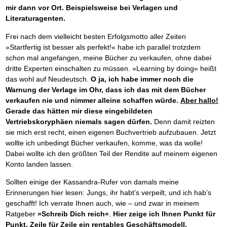
mir dann vor Ort. Beispielsweise bei Verlagen und
Literaturagenten.
Frei nach dem vielleicht besten Erfolgsmotto aller Zeiten
»Startfertig ist besser als perfekt!« habe ich parallel trotzdem
schon mal angefangen, meine Bücher zu verkaufen, ohne dabei
dritte Experten einschalten zu müssen. »Learning by doing« heißt
das wohl auf Neudeutsch.
O ja, ich habe immer noch die
Warnung der Verlage im Ohr, dass ich das mit dem Bücher
verkaufen nie und nimmer alleine schaffen würde.
Aber hallo!
Gerade das hätten mir diese eingebildeten
Vertriebskoryphäen niemals sagen dürfen.
Denn damit reizten
sie mich erst recht, einen eigenen Buchvertrieb aufzubauen. Jetzt
wollte ich unbedingt Bücher verkaufen, komme, was da wolle!
Dabei wollte ich den größten Teil der Rendite auf meinem eigenen
Konto landen lassen.
Sollten einige der Kassandra-Rufer von damals meine
Erinnerungen hier lesen: Jungs, ihr habt’s verpeilt, und ich hab’s
geschafft! Ich verrate Ihnen auch, wie – und zwar in meinem
Ratgeber
»Schreib Dich reich«
.
Hier zeige ich Ihnen Punkt für
Punkt, Zeile für Zeile ein rentables Geschäftsmodell.