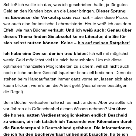
Das richtige Post-Know-How
NEUERSCHEINUNG
Schließlich wollte ich das, was ich geschrieben hatte, ja für gutes
Ihren Zeitgewinn maximieren
Geld an den Kunden bzw. an die Leser bringen.
Dieser Sprung
GbR-Vertrag mit beschränkter Haftung
BRANDNEU
ins Eiswasser der Verkaufspraxis war hart
– aber diese Praxis
GbR als Einzelperson gründen
war auch eine fantastische Lehrmeisterin: Heute weiß ich aus dem
Effeff, wie man Bücher verkauft.
Und ich weiß auch: Genau über
dieses Thema finden Sie absolut keine Literatur, die Sie für
sich selbst nutzen können. Keine –
bis auf meinen Ratgeber!
Ich habe eine Devise, der ich treu bleibe:
Ich will mit möglichst
wenig Geld möglichst viel für mich herausholen. Um mir diese
optimalen finanziellen Möglichkeiten zu sichern, will ich nicht auch
noch etliche andere Geschäftspartner finanziell bedienen. Denn die
stehen beim Handaufhalten immer ganz vorne an, lassen sich aber
kaum blicken, wenn’s um die Arbeit geht (Ausnahmen bestätigen
die Regel).
Beim Bücher verkaufen halte ich es nicht anders. Aber wo sollte ich
vor Jahren als Grünschnabel dieses Wissen nehmen?
Um über
die hohen, satten Verdienstmöglichkeiten endlich Bescheid
zu wissen, bin ich tatsächlich Tausende von Kilometern durch
die Bundesrepublik Deutschland gefahren. Die Informationen,
die ich für den Bücherverkauf unbedingt brauchte, holte ich