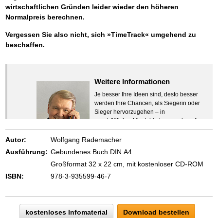
wirtschaftlichen Gründen leider wieder den höheren
Normalpreis berechnen.
Vergessen Sie also nicht, sich »TimeTrack« umgehend zu
beschaffen.
Weitere Informationen
Je besser Ihre Ideen sind, desto besser
werden Ihre Chancen, als Siegerin oder
Sieger hervorzugehen – in
geschäftlicher Hinsicht ebenso wie auf
beruflichem oder privatem Gebiet. Denn
eins ist todsicher:
Autor:
Wolfgang Rademacher
Zeigen Sie mit der Maus hierhin, um
Ausführung:
Gebundenes Buch DIN A4
den Text vollständig anzuzeigen …
Großformat 32 x 22 cm, mit kostenloser CD-ROM
ISBN:
978-3-935599-46-7
kostenloses Infomaterial
Download bestellen