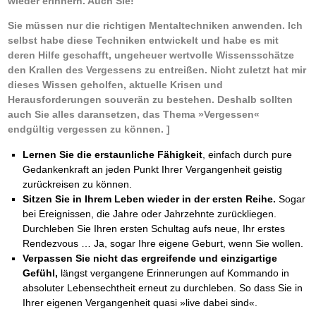
wieder erinnern. Auch Sie!
Das richtige Post-Know-How
NEUERSCHEINUNG
Ihren Zeitgewinn maximieren
Sie müssen nur die richtigen Mentaltechniken anwenden. Ich
GbR-Vertrag mit beschränkter Haftung
BRANDNEU
selbst habe diese Techniken entwickelt und habe es mit
GbR als Einzelperson gründen
deren Hilfe geschafft, ungeheuer wertvolle Wissensschätze
den Krallen des Vergessens zu entreißen. Nicht zuletzt hat mir
dieses Wissen geholfen, aktuelle Krisen und
Herausforderungen souverän zu bestehen. Deshalb sollten
auch Sie alles daransetzen, das Thema »Vergessen«
endgültig vergessen zu können. ]
Lernen Sie die erstaunliche Fähigkeit
, einfach durch pure
Gedankenkraft an jeden Punkt Ihrer Vergangenheit geistig
zurückreisen zu können.
Sitzen Sie in Ihrem Leben wieder in der ersten Reihe.
Sogar
bei Ereignissen, die Jahre oder Jahrzehnte zurückliegen.
Durchleben Sie Ihren ersten Schultag aufs neue, Ihr erstes
Rendezvous … Ja, sogar Ihre eigene Geburt, wenn Sie wollen.
Verpassen Sie nicht das ergreifende und einzigartige
Gefühl,
längst vergangene Erinnerungen auf Kommando in
absoluter Lebensechtheit erneut zu durchleben. So dass Sie in
Ihrer eigenen Vergangenheit quasi »live dabei sind«.