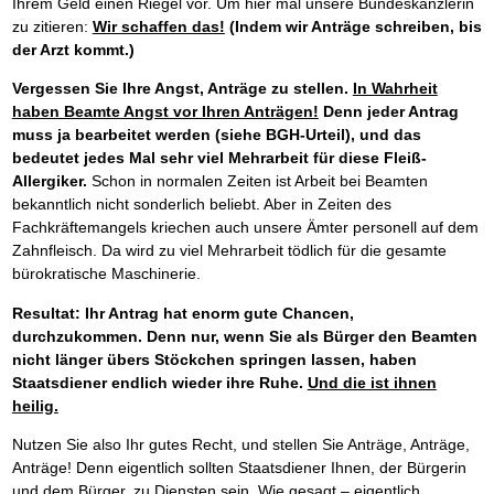
Ihrem Geld einen Riegel vor. Um hier mal unsere Bundeskanzlerin
zu zitieren:
Wir schaffen das!
(Indem wir Anträge schreiben, bis
der Arzt kommt.)
Vergessen Sie Ihre Angst, Anträge zu stellen.
In Wahrheit
haben Beamte Angst vor Ihren Anträgen!
Denn jeder Antrag
muss ja bearbeitet werden (siehe BGH-Urteil), und das
bedeutet jedes Mal sehr viel Mehrarbeit für diese Fleiß-
Allergiker.
Schon in normalen Zeiten ist Arbeit bei Beamten
bekanntlich nicht sonderlich beliebt. Aber in Zeiten des
Fachkräftemangels kriechen auch unsere Ämter personell auf dem
Zahnfleisch. Da wird zu viel Mehrarbeit tödlich für die gesamte
bürokratische Maschinerie.
Resultat: Ihr Antrag hat enorm gute Chancen,
durchzukommen. Denn nur, wenn Sie als Bürger den Beamten
nicht länger übers Stöckchen springen lassen, haben
Staatsdiener endlich wieder ihre Ruhe.
Und die ist ihnen
heilig.
Nutzen Sie also Ihr gutes Recht, und stellen Sie Anträge, Anträge,
Anträge! Denn eigentlich sollten Staatsdiener Ihnen, der Bürgerin
und dem Bürger, zu Diensten sein. Wie gesagt – eigentlich.