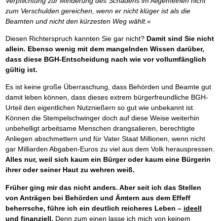
Verpflichtung zur Minderung des Schadens im Allgemeinen nicht
Das richtige Post-Know-How
NEUERSCHEINUNG
Ihren Zeitgewinn maximieren
zum Verschulden gereichen, wenn er nicht klüger ist als die
GbR-Vertrag mit beschränkter Haftung
Beamten und nicht den kürzesten Weg wählt.«
BRANDNEU
GbR als Einzelperson gründen
Diesen Richterspruch kannten Sie gar nicht?
Damit sind Sie nicht
allein. Ebenso wenig mit dem mangelnden Wissen darüber,
dass diese BGH-Entscheidung nach wie vor vollumfänglich
gültig ist.
Es ist keine große Überraschung, dass Behörden und Beamte gut
damit leben können, dass dieses extrem bürgerfreundliche BGH-
Urteil den eigentlichen Nutznießern so gut wie unbekannt ist.
Können die Stempelschwinger doch auf diese Weise weiterhin
unbehelligt arbeitsame Menschen drangsalieren, berechtigte
Anliegen abschmettern und für Vater Staat Millionen, wenn nicht
gar Milliarden Abgaben-Euros zu viel aus dem Volk herauspressen.
Alles nur, weil sich kaum ein Bürger oder kaum eine Bürgerin
ihrer oder seiner Haut zu wehren weiß.
Früher ging mir das nicht anders. Aber seit ich das Stellen
von Anträgen bei Behörden und Ämtern aus dem Effeff
beherrsche, führe ich ein deutlich reicheres Leben –
ideell
und finanziell.
Denn zum einen lasse ich mich von keinem