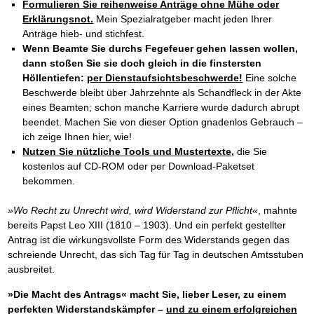
Formulieren Sie reihenweise Anträge ohne Mühe oder
Erklärungsnot.
Mein Spezialratgeber macht jeden Ihrer
Anträge hieb- und stichfest.
Wenn Beamte Sie durchs Fegefeuer gehen lassen wollen,
dann stoßen Sie sie doch gleich in die finstersten
Höllentiefen:
per Dienstaufsichtsbeschwerde!
Eine solche
Beschwerde bleibt über Jahrzehnte als Schandfleck in der Akte
eines Beamten; schon manche Karriere wurde dadurch abrupt
beendet. Machen Sie von dieser Option gnadenlos Gebrauch –
ich zeige Ihnen hier, wie!
Nutzen Sie nützliche Tools und Mustertexte,
die Sie
kostenlos auf CD-ROM oder per Download-Paketset
bekommen.
»Wo Recht zu Unrecht wird, wird Widerstand zur Pflicht«
, mahnte
bereits Papst Leo XIII (1810 – 1903). Und ein perfekt gestellter
Antrag ist die wirkungsvollste Form des Widerstands gegen das
schreiende Unrecht, das sich Tag für Tag in deutschen Amtsstuben
ausbreitet.
»Die Macht des Antrags« macht Sie, lieber Leser, zu einem
perfekten Widerstandskämpfer –
und zu einem erfolgreichen