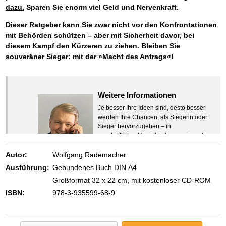
dazu.
Sparen Sie enorm viel Geld und Nervenkraft.
Dieser Ratgeber kann Sie zwar nicht vor den Konfrontationen
mit Behörden schützen – aber mit Sicherheit davor, bei
diesem Kampf den Kürzeren zu ziehen. Bleiben Sie
souveräner Sieger: mit der »Macht des Antrags«!
Weitere Informationen
Je besser Ihre Ideen sind, desto besser
werden Ihre Chancen, als Siegerin oder
Sieger hervorzugehen – in
geschäftlicher Hinsicht ebenso wie auf
beruflichem oder privatem Gebiet. Denn
eins ist todsicher:
Autor:
Wolfgang Rademacher
Zeigen Sie mit der Maus hierhin, um
Ausführung:
Gebundenes Buch DIN A4
den Text vollständig anzuzeigen …
Großformat 32 x 22 cm, mit kostenloser CD-ROM
ISBN:
978-3-935599-68-9