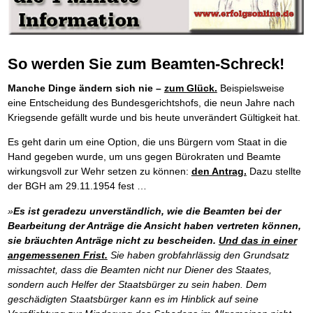
Platzieren Sie sich bei Google ganz oben
Frei Fahrt ohne Punkte
Der Finanzmanager
Mental Force
NEU
Die Macht des Schuldners (Hörbuch)
TIPP
Kaufe doch Deine Schulden
Behalten Sie den Überblick
BRANDNEU
Entfalten Sie Ihre geistigen Kräfte
Jetzt neu für Unterwegs
Die geniale Lösung zum schnellen Schuldenabbau
Mental Force - Hörbuch
Der Schuldenkalkulator
NEU
Die Macht des Schuldners
TIPP
Geistigen Kräfte, die unter die Haut gehen
Weg mit Ihren Schulden - per Mausklick
Der Weg zur finanziellen Freiheit
So werden Sie zum Beamten-Schreck!
Nutze Deine geistigen Waffen
Mach Pleite und starte durch
TIPP
Federleicht lebendig schreiben
SCHREIB-TIPP
Das Kapital Ihrer geistigen Möglichkeiten
Der sichere Weg aus der wirtschaftlichen Pleite
Manche Dinge ändern sich nie –
zum Glück.
Beispielsweise
Ohne Probleme clever Texten und Schreiben
Schlüssel des Erfolgs
Vermögenssicherung durch GbR-Vertrag
NEU
eine Entscheidung des Bundesgerichtshofs, die neun Jahre nach
Die Macht des Telefax
NEU
Methoden der Lebenstechnik
Schutzwall für Hab und Gut
Zeit & Kommunikationsgewinn
Kriegsende gefällt wurde und bis heute unverändert Gültigkeit hat.
Hilf Dir selbst, hilft Dir Gott
Schach dem Gerichtsvollzieher
TIPP
Mittel gegen Titel
EMPFEHLUNG
Immer den Geist zum TUN begeistern
Gerichtsvollziehervorschriften nutzen
Es geht darin um eine Option, die uns Bürgern vom Staat in die
Sichern Sie Einkommen und Vermögenswerte 100%-tig ab
Die Feuerkraft
Weiße Weste durch Umzug
TIPP
TIPP
Hand gegeben wurde, um uns gegen Bürokraten und Beamte
Bekannt wie ein bunter Hund im Internet
INTERNET-TIPP
Holen Sie Erfolg in Ihr Leben
Das Meldesystem clever nutzen
schnell im Internet bekannt werden und damit viel Geld verdienen
wirkungsvoll zur Wehr setzen zu können:
den Antrag.
Dazu stellte
Mit System zum Erfolg
Die Betablocker Insolvenz
GEHEIMTIPP
NEU
der BGH am 29.11.1954 fest …
Schreib Dich reich
SCHREIB VERTRIEBS TIPP
Starten Sie endlich durch
Insolvenzantrag abwehren
Vom Gedanken zum Bestseller
Finanzielle Freiheit trotz Insolvenz
TIPP
»
Es ist geradezu unverständlich, wie die Beamten bei der
80% Ihrer Einnahmen behalten
Bearbeitung der Anträge die Ansicht haben vertreten können,
Wie man mit Pfändungen umgeht
BRANDNEU
sie bräuchten Anträge nicht zu bescheiden.
Und das in einer
Bestens informiert sein
angemessenen Frist.
Sie haben grobfahrlässig den Grundsatz
TV-Lehrgang: Wie man mit Pfändungen umgeht
EMPFEHLUNG
missachtet, dass die Beamten nicht nur Diener des Staates,
Schnell und kompakt
sondern auch Helfer der Staatsbürger zu sein haben. Dem
Schach der SCHUFA
FRISCH EINGETROFFEN
geschädigten Staatsbürger kann es im Hinblick auf seine
Schnell eine saubere SCHUFA