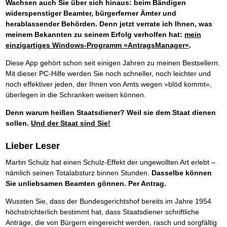
Wachsen auch Sie über sich hinaus: beim Bändigen
widerspenstiger Beamter, bürgerferner Ämter und
herablassender Behörden. Denn jetzt verrate ich Ihnen, was
meinem Bekannten zu seinem Erfolg verholfen hat:
mein
einzigartiges Windows-Programm »AntragsManager«
.
Diese App gehört schon seit einigen Jahren zu meinen Bestsellern.
Mit dieser PC-Hilfe werden Sie noch schneller, noch leichter und
noch effektiver jeden, der Ihnen von Amts wegen »blöd kommt«,
überlegen in die Schranken weisen können.
Denn warum heißen Staatsdiener? Weil sie dem Staat dienen
sollen.
Und der Staat sind Sie!
Lieber Leser
Martin Schulz hat einen Schulz-Effekt der ungewollten Art erlebt –
nämlich seinen Totalabsturz binnen Stunden.
Dasselbe können
Sie unliebsamen Beamten gönnen. Per Antrag.
Wussten Sie, dass der Bundesgerichtshof bereits im Jahre 1954
höchstrichterlich bestimmt hat, dass Staatsdiener schriftliche
Anträge, die von Bürgern eingereicht werden, rasch und sorgfältig