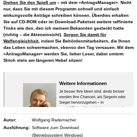
Drehen Sie den Spieß um
– mit dem »AntragsManager«. Nicht
nur, dass Sie mit diesem Programm schnell und einfach
wirkungsvolle Anträge schreiben können. Überdies erhalten
Sie auf CD-ROM oder im Download-Paketset weitere raffinierte
Tricks wie den, den ich meinem Bekannten gesteckt hatte
(richtig – die Akteneinsicht).
Sorgen Sie damit für
Waffengleichheit
, indem Sie Behördenmitarbeitern, die Ihnen
das Leben schwermachen, ebenso den Tag versauen. Mit dem
»AntragsManager« werden Sie, lieber Leser, dabei unterm
Strich stets am längeren Hebel sitzen!
Weitere Informationen
Je besser Ihre Ideen sind, desto besser
werden Ihre Chancen, als Siegerin oder
Sieger hervorzugehen – in
geschäftlicher Hinsicht ebenso wie auf
beruflichem oder privatem Gebiet. Denn
eins ist todsicher:
Autor:
Wolfgang Rademacher
Zeigen Sie mit der Maus hierhin, um
Ausführung:
Software zum Download
den Text vollständig anzuzeigen …
(Betriebssystem Windows)