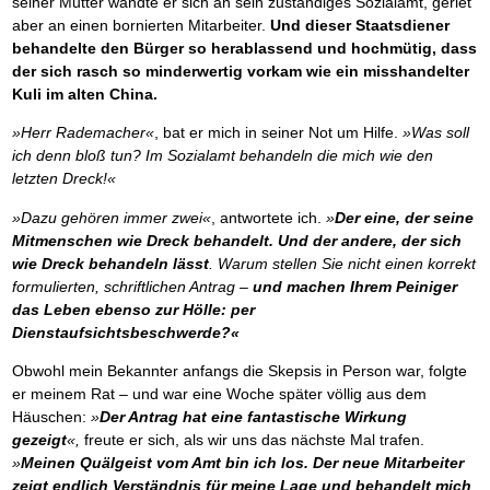
seiner Mutter wandte er sich an sein zuständiges Sozialamt, geriet
Das richtige Post-Know-How
NEUERSCHEINUNG
Ihren Zeitgewinn maximieren
aber an einen bornierten Mitarbeiter.
Und dieser Staatsdiener
GbR-Vertrag mit beschränkter Haftung
BRANDNEU
behandelte den Bürger so herablassend und hochmütig, dass
GbR als Einzelperson gründen
der sich rasch so minderwertig vorkam wie ein misshandelter
Kuli im alten China.
»Herr Rademacher«
, bat er mich in seiner Not um Hilfe.
»Was soll
ich denn bloß tun? Im Sozialamt behandeln die mich wie den
letzten Dreck!«
»Dazu gehören immer zwei«
, antwortete ich.
»
Der eine, der seine
Mitmenschen wie Dreck behandelt. Und der andere, der sich
wie Dreck behandeln lässt
. Warum stellen Sie nicht einen korrekt
formulierten, schriftlichen Antrag –
und machen Ihrem Peiniger
das Leben ebenso zur Hölle: per
Dienstaufsichtsbeschwerde?«
Obwohl mein Bekannter anfangs die Skepsis in Person war, folgte
er meinem Rat – und war eine Woche später völlig aus dem
Häuschen:
»
Der Antrag hat eine fantastische Wirkung
gezeigt
«,
freute er sich, als wir uns das nächste Mal trafen.
»
Meinen Quälgeist vom Amt bin ich los. Der neue Mitarbeiter
zeigt endlich Verständnis für meine Lage und behandelt mich