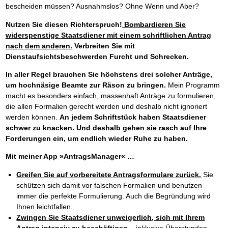
bescheiden müssen? Ausnahmslos? Ohne Wenn und Aber?
Nutzen Sie diesen Richterspruch!
Bombardieren Sie
widerspenstige Staatsdiener mit einem schriftlichen Antrag
nach dem anderen.
Verbreiten Sie mit
Dienstaufsichtsbeschwerden Furcht und Schrecken.
In aller Regel brauchen Sie höchstens drei solcher Anträge,
um hochnäsige Beamte zur Räson zu bringen.
Mein Programm
macht es besonders einfach, massenhaft Anträge zu formulieren,
die allen Formalien gerecht werden und deshalb nicht ignoriert
werden können.
An jedem Schriftstück haben Staatsdiener
schwer zu knacken. Und deshalb gehen sie rasch auf Ihre
Forderungen ein, um endlich wieder Ruhe zu haben.
Mit meiner App »AntragsManager« …
Greifen Sie auf vorbereitete Antragsformulare zurück.
Sie
schützen sich damit vor falschen Formalien und benutzen
immer die perfekte Formulierung. Auch die Begründung wird
Ihnen leichtfallen.
Zwingen Sie Staatsdiener unweigerlich, sich mit Ihrem
Antrag intensiv zu beschäftigen
– inklusive Überstunden.