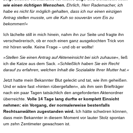
wie einen richtigen Menschen.
Ehrlich, Herr Rademacher, ich
habe es nicht für möglich gehalten, dass ich nur einen einzigen
Antrag stellen musste, um die Kuh so souverän vom Eis zu
bekommen!«
Ich lächelte still in mich hinein, nahm ihn zur Seite und fragte ihn
verschwörerisch, ob er noch einen ganz ausgekochten Trick von
mir hören wolle. Keine Frage – und ob er wollte!
»Stellen Sie einen Antrag auf Akteneinsicht bei sich zuhause
«, ließ
ich die Katze aus dem Sack.
»Schließlich haben Sie ein Recht
darauf zu erfahren, welchen Inhalt die Sozialakte Ihrer Mutter hat.«
Jetzt hatte mein Bekannter Blut geleckt und tat, wie ihm geheißen.
Und er wäre fast »hinten rübergefallen«, als ihm sein Briefträger
nach ein paar Tagen tatsächlich den angeforderten Aktenordner
überreichte.
Volle 14 Tage lang durfte er komplett Einsicht
nehmen: ein Vorgang, der normalerweise bestenfalls
Rechtsanwälten zugestanden wird.
Ich hätte schwören können,
dass mein Bekannter in diesem Moment vor lauter Stolz spontan
um zehn Zentimeter gewachsen ist.