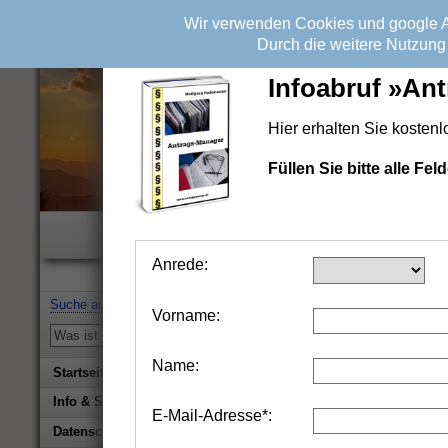
Wir verwenden Cookies und google An
Durch die weitere Nutzung 
Infoabruf »An
Hier erhalten Sie kosten
Füllen Sie bitte alle F
Wichtiger H
Alle Informationen beruhen
Anrede:
Suche auf erfolgsonline.de:
Vorname:
Name:
Startseite
Info & Service
E-Mail-Adresse*:
Biografie Wolfgang Rademacher
Datenschutz & Impressum