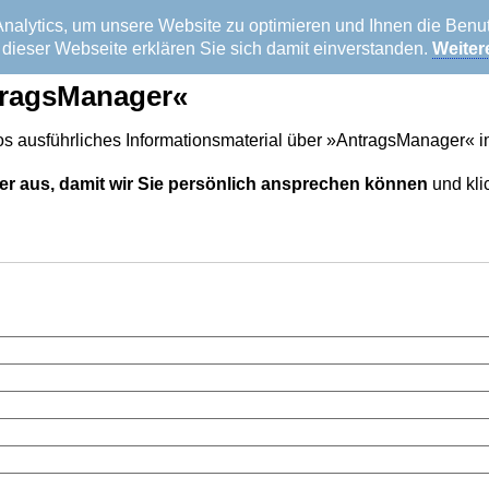
alytics, um unsere Website zu optimieren und Ihnen die Benutz
dieser Webseite erklären Sie sich damit einverstanden.
Weiter
tragsManager«
los ausführliches Informationsmaterial über »AntragsManager«
elder aus, damit wir Sie persönlich ansprechen können
und kli
inweis!
Diese Mitteilungen sollen zu keinen gesetzwidrigen Handlunge
 ausschließlich auf dem Einsatz der gesetzlichen Rechte.
Weitere
erg