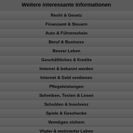
Weitere interessante Informationen
Recht & Gesetz
Finanzamt & Steuern
Auto & Führerschein
ag
Beruf & Business
en
kontrolle
Besser Leben
n, Punkte
el Content
Geschäftliches & Kredite
Verkehrspolizei
ng machen
Internet & bekannt werden
en
n
ahler
Internet & Geld verdienen
gericht
 Rechtsanwalt
eparatur
Pflegeleistungen
en
ing erhöhen
kunden gewinnen
Schreiben, Texten & Lesen
nchise
 Besucher
chläge
ttern
Schulden & Insolvenz
n, Bank
ehr Besucher
heit
eträge
erdienen
Spiele & Geschenke
gewinnung
uktur aufbauen
io
enz
sentwurf
 verdienen
ntheitsgrad steigern
Vermögen sichern
Verdienst
en
ainieren
ld verdienen
ahl steigern, Umsatz steigern
onstudio
Vitaler & motivierter Leben
ng
gen sichern
nk