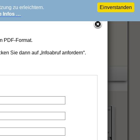
ung zu erleichtern.
Einverstanden
e Infos …
 im PDF-Format.
cken Sie dann auf „Infoabruf anfordern“.
n auffordern.
änzende
Informationen …