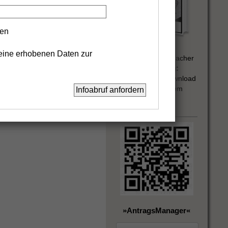
gen
Autor:
eine erhobenen Daten zur
Wolfgang Rademacher
Ausführung:
Software zum Download
(Betriebssystem
Windows)
»AntragsManager«