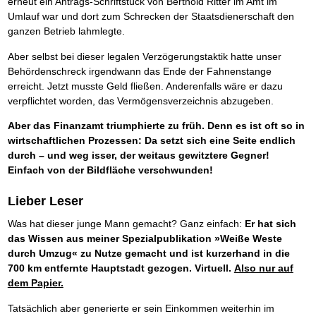
erneut ein Antrags-Schriftstück von Berthold Ritter im Amt im
Umlauf war und dort zum Schrecken der Staatsdienerschaft den
ganzen Betrieb lahmlegte.
Aber selbst bei dieser legalen Verzögerungstaktik hatte unser
Behördenschreck irgendwann das Ende der Fahnenstange
erreicht. Jetzt musste Geld fließen. Anderenfalls wäre er dazu
verpflichtet worden, das Vermögensverzeichnis abzugeben.
Aber das Finanzamt triumphierte zu früh. Denn es ist oft so in
wirtschaftlichen Prozessen: Da setzt sich eine Seite endlich
durch – und weg isser, der weitaus gewitztere Gegner!
Einfach von der Bildfläche verschwunden!
Lieber Leser
Was hat dieser junge Mann gemacht? Ganz einfach:
Er hat sich
das Wissen aus meiner Spezialpublikation »Weiße Weste
durch Umzug« zu Nutze gemacht und ist kurzerhand in die
700 km entfernte Hauptstadt gezogen. Virtuell.
Also nur auf
dem Papier.
Tatsächlich aber generierte er sein Einkommen weiterhin im