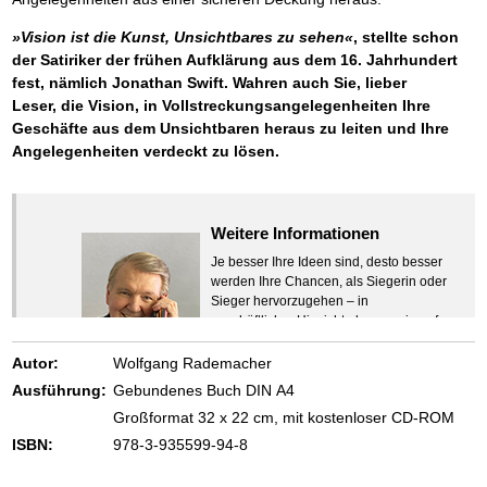
»Vision ist die Kunst, Unsichtbares zu sehen«
, stellte schon
der Satiriker der frühen Aufklärung aus dem 16. Jahrhundert
fest, nämlich Jonathan Swift. Wahren auch Sie, lieber
Leser, die Vision, in Vollstreckungsangelegenheiten Ihre
Geschäfte aus dem Unsichtbaren heraus zu leiten und Ihre
Angelegenheiten verdeckt zu lösen.
Weitere Informationen
Je besser Ihre Ideen sind, desto besser
werden Ihre Chancen, als Siegerin oder
Sieger hervorzugehen – in
geschäftlicher Hinsicht ebenso wie auf
beruflichem oder privatem Gebiet. Denn
eins ist todsicher:
Autor:
Wolfgang Rademacher
Zeigen Sie mit der Maus hierhin, um
Ausführung:
Gebundenes Buch DIN A4
den Text vollständig anzuzeigen …
Großformat 32 x 22 cm, mit kostenloser CD-ROM
ISBN:
978-3-935599-94-8