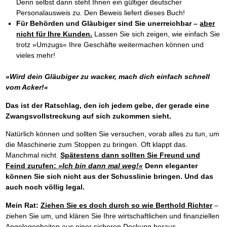
Denn selbst dann steht Ihnen ein gültiger deutscher
Personalausweis zu. Den Beweis liefert dieses Buch!
Für Behörden und Gläubiger sind Sie unerreichbar –
aber
nicht für Ihre Kunden.
Lassen Sie sich zeigen, wie einfach Sie
trotz »Umzugs« Ihre Geschäfte weitermachen können und
vieles mehr!
»Wird dein Gläubiger zu wacker, mach dich einfach schnell
vom Acker!«
Das ist der Ratschlag, den ich jedem gebe, der gerade eine
Zwangsvollstreckung auf sich zukommen sieht.
Natürlich können und sollten Sie versuchen, vorab alles zu tun, um
die Maschinerie zum Stoppen zu bringen. Oft klappt das.
Manchmal nicht.
Spätestens dann sollten Sie Freund und
Feind zurufen:
»Ich bin dann mal weg!«
Denn eleganter
können Sie sich nicht aus der Schusslinie bringen. Und das
auch noch völlig legal.
Mein Rat:
Ziehen Sie es doch durch so wie Berthold Richter
–
ziehen Sie um, und klären Sie Ihre wirtschaftlichen und finanziellen
Angelegenheiten aus einer sicheren Deckung heraus.