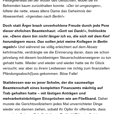
Pleitegeierwalli bei der Mutter des Gesuchten, wobei sie ihr
Befremden kaum zurückhalten konnte.
»Der ist umgezogen«
,
lüftete die nette, etwas ältere Dame das Geheimnis der
Abwesenheit.
»Irgendwo nach Berlin!«
Doch statt Ärger brach unverhohlene Freude durch jede Pore
dieser ehrlichen Beamtenhaut:
»Gott sei Dank!«
, frohlockte
sie.
»Denn dann bin nicht länger ich es, die sich mit dem Kerl
herumärgern muss. Das sollen jetzt meine Kollegen in Berlin
regeln!«
Und während sie völlig erleichtert auf dem Absatz
kehrtmachte, verdrängte sie die Erinnerung daran, dass sie schon
jahrelang mit diesem bockbeinigen Steuerschuldverweigerer zu tun
gehabt hatte. Wieder und wieder und wieder hatte sie ihr Glück
versucht, war aber zu ihrem Leidwesen nie richtig zum finanziellen
Pfändungsabsch(l)uss gekommen. Böse Falle!
Stattdessen war es jener Schelm, der die saumselige
Beamtenschaft eines kompletten Finanzamts mächtig auf
Trab gehalten hatte – mit lästigen Anträgen und
mehrarbeitsträchtigen Einsprüchen wie am Fließband.
Daher
musste die Gerichtsvollziehern jedes Mal unverrichteter Dinge
wieder von dannen ziehen, sobald ihr Opfer ihr offenbarte, dass