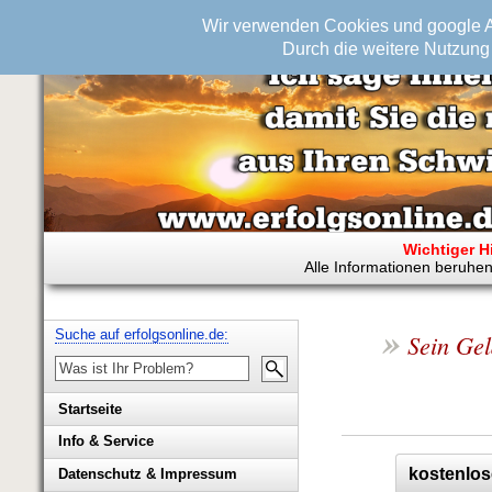
Wir verwenden Cookies und google An
Durch die weitere Nutzung 
Wichtiger H
Alle Informationen beruhen
»
Suche auf erfolgsonline.de:
Sein Gel
Startseite
Info & Service
Biografie Wolfgang Rademacher
kostenlos
Datenschutz & Impressum