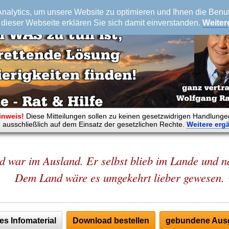
alytics, um unsere Website zu optimieren und Ihnen die Benutz
dieser Webseite erklären Sie sich damit einverstanden.
Weiter
inweis!
Diese Mitteilungen sollen zu keinen gesetzwidrigen Handlunge
 ausschließlich auf dem Einsatz der gesetzlichen Rechte.
Weitere
erg
d war im Ausland. Er selbst blieb im Lande und nä
Dem Land wäre es umgekehrt lieber gewesen.
es Infomaterial
Download bestellen
gebundene Ausg