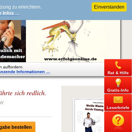
ung zu erleichtern.
Einverstanden
e Infos …
n auffordern.
änzende
Informationen …
Rat & Hilfe
Gratis-Info
hrte sich redlich.
«
Leserbriefe
abe bestellen