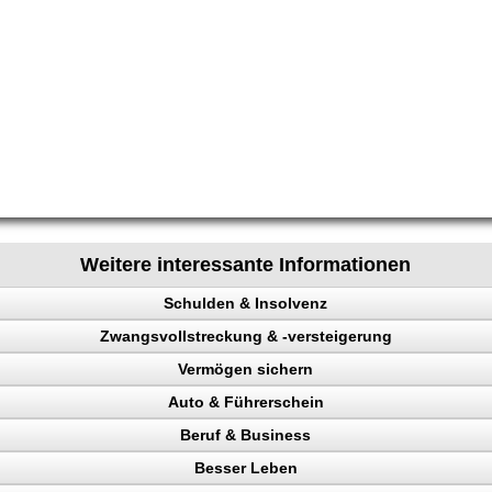
Weitere interessante Informationen
Schulden & Insolvenz
Zwangsvollstreckung & -versteigerung
enz
Vermögen sichern
Auto & Führerschein
gen sichern
Beruf & Business
llstreckung, Schuldner
kontrolle
Besser Leben
n, Punkte
el Content