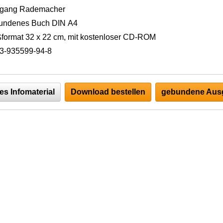
fgang Rademacher
undenes Buch DIN A4
format 32 x 22 cm, mit kostenloser CD-ROM
3-935599-94-8
es Infomaterial
Download bestellen
gebundene Ausg