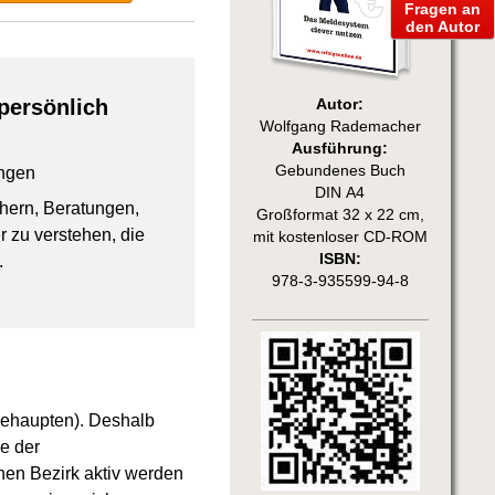
Fragen an
den Autor
persönlich
Autor:
Wolfgang Rademacher
Ausführung:
Gebundenes Buch
ngen
DIN A4
chern, Beratungen,
Großformat 32 x 22 cm,
 zu verstehen, die
mit kostenloser CD-ROM
ISBN:
.
978-3-935599-94-8
behaupten). Deshalb
e der
nen Bezirk aktiv werden