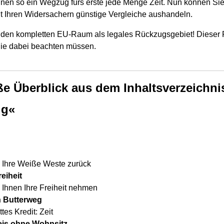
 Ihnen so ein Wegzug fürs erste jede Menge Zeit. Nun können Sie
 Ihren Widersachern günstige Vergleiche aushandeln.
s den kompletten EU-Raum als legales Rückzugsgebiet! Dieser
 Sie dabei beachten müssen.
ße Überblick aus dem Inhaltsverzeichn
ug«
h Ihre Weiße Weste zurück
eiheit
Ihnen Ihre Freiheit nehmen
n Butterweg
tes Kredit: Zeit
is ohne Wohnsitz