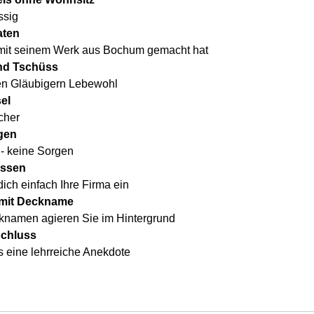
ssig
aten
 mit seinem Werk aus Bochum gemacht hat
und Tschüss
ren Gläubigern Lebewohl
el
cher
gen
- keine Sorgen
assen
dich einfach Ihre Firma ein
 mit Deckname
cknamen agieren Sie im Hintergrund
schluss
 eine lehrreiche Anekdote