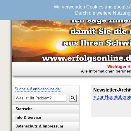
Wir verwenden Cookies und google An
Durch die weitere Nutzung 
Wichtiger H
Alle Informationen beruhen
Suche auf erfolgsonline.de:
Newsletter-Archi
< zur Hauptübersi
Startseite
Info & Service
Biografie Wolfgang Rademacher
Datenschutz & Impressum