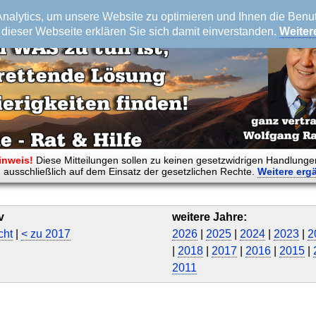
alytics, um unsere Website zu optimieren und Ihnen die Benutz
dieser Webseite erklären Sie sich damit einverstanden.
Weiter
inweis!
Diese Mitteilungen sollen zu keinen gesetzwidrigen Handlunge
 ausschließlich auf dem Einsatz der gesetzlichen Rechte.
Weitere
erg
v
weitere Jahre:
cht
|
< zu 2017
2026
|
2025
|
2024
|
2023
|
2
|
2018
|
2017
|
2016
|
2015
|
2011