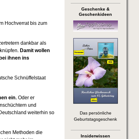
Geschenke &
Geschenkideen
vom Hochverrat bis zum
ertretern dankbar als
 knüpfen.
Damit wollen
bei ihnen ins
utsche Schnüffelstaat
en ein.
Oder er
inschüchtern und
Deutschland weiterhin so
Das persönliche
Geburtstagsgeschenk
lichen Methoden die
Insiderwissen