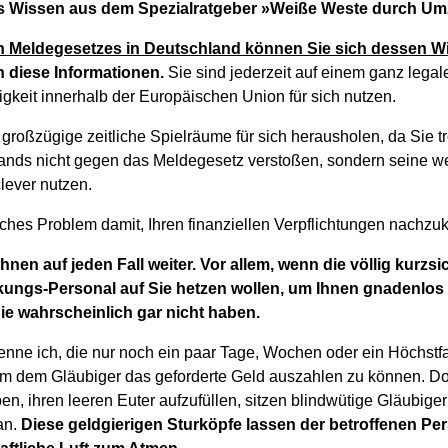
 das Wissen aus dem Spezialratgeber »Weiße Weste durch U
n Meldegesetzes in Deutschland können Sie sich dessen W
h diese Informationen.
Sie sind jederzeit auf einem ganz lega
gkeit innerhalb der Europäischen Union für sich nutzen.
oßzügige zeitliche Spielräume für sich herausholen, da Sie tro
ands nicht gegen das Meldegesetz verstoßen, sondern seine we
clever nutzen.
liches Problem damit, Ihren finanziellen Verpflichtungen nac
Ihnen auf jeden Fall weiter. Vor allem, wenn die völlig kurzs
eckungs-Personal auf Sie hetzen wollen, um Ihnen gnadenlos e
ie wahrscheinlich gar nicht haben.
enne ich, die nur noch ein paar Tage, Wochen oder ein Höchstfa
um dem Gläubiger das geforderte Geld auszahlen zu können. Doc
n, ihren leeren Euter aufzufüllen, sitzen blindwütige Gläubiger
an.
Diese geldgierigen Sturköpfe lassen der betroffenen Pe