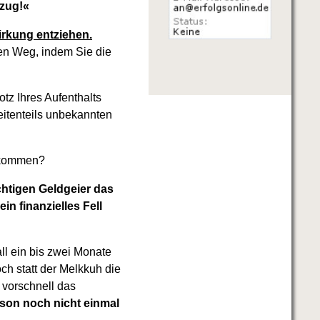
mzug!«
irkung entziehen.
len Weg, indem Sie die
tz Ihres Aufenthalts
itenteils unbekannten
hzukommen?
ichtigen Geldgeier das
in finanzielles Fell
ll ein bis zwei Monate
h statt der Melkkuh die
 vorschnell das
rson noch nicht einmal