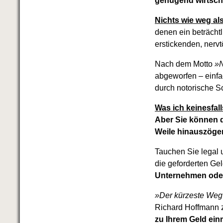
genügend wirtscha
Nichts wie weg al
denen ein beträchtl
erstickenden, nerv
Nach dem Motto
»N
abgeworfen – einf
durch notorische S
Was ich keinesfall
Aber Sie können 
Weile hinauszöge
Tauchen Sie legal 
die geforderten Gel
Unternehmen oder
»Der kürzeste Weg z
Richard Hoffmann z
zu Ihrem Geld ein