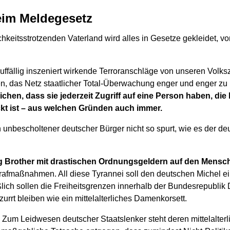
beim Meldegesetz
chkeitsstrotzenden Vaterland wird alles in Gesetze gekleidet, 
ffällig inszeniert wirkende Terroranschläge von unseren Volksz
 das Netz staatlicher Total-Überwachung enger und enger zu
chen, dass sie jederzeit Zugriff auf eine Person haben, die 
kt ist – aus welchen Gründen auch immer.
 unbescholtener deutscher Bürger nicht so spurt, wie es der de
g Brother mit drastischen Ordnungsgeldern auf den Mensch
rafmaßnahmen. All diese Tyrannei soll den deutschen Michel e
lich sollen die Freiheitsgrenzen innerhalb der Bundesrepublik 
zurrt bleiben wie ein mittelalterliches Damenkorsett.
r: Zum Leidwesen deutscher Staatslenker steht deren mittelalter