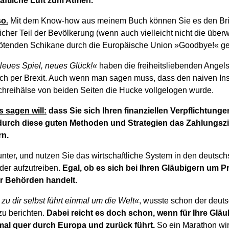
ftliche Luft zum Atmen.
so.
Mit dem Know-how aus meinem Buch können Sie es den Bri
icher Teil der Bevölkerung (wenn auch vielleicht nicht die übe
tötenden Schikane durch die Europäische Union »Goodbye!« ge
eues Spiel, neues Glück!«
haben die freiheitsliebenden Ange
ach per Brexit. Auch wenn man sagen muss, dass den naiven I
chreihälse von beiden Seiten die Hucke vollgelogen wurde.
s sagen will:
dass Sie sich Ihren finanziellen Verpflichtunge
durch diese guten Methoden und Strategien das Zahlungszi
rn.
unter, und nutzen Sie das wirtschaftliche System in den deuts
der aufzutreiben.
Egal, ob es sich bei Ihren Gläubigern um Pr
 Behörden handelt.
u dir selbst führt einmal um die Welt«
, wusste schon der deuts
u berichten.
Dabei reicht es doch schon, wenn für Ihre Glä
mal quer durch Europa und zurück führt.
So ein Marathon wi