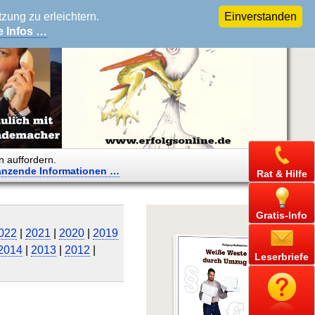
ung zu erleichtern.
Einverstanden
e Infos …
n auffordern.
änzende
Informationen …
Rat & Hilfe
Gratis-Info
022
|
2021
|
2020
|
2019
2014
|
2013
|
2012
|
Leserbriefe