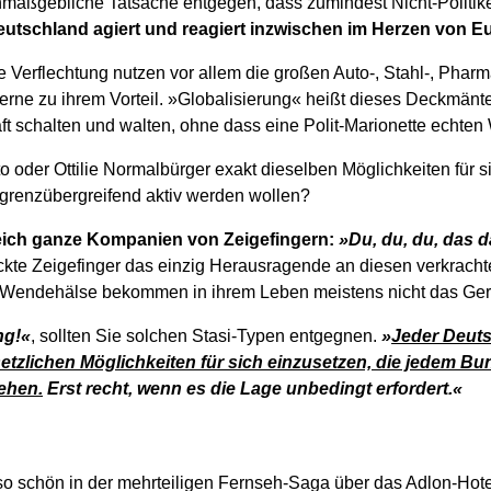
unmaßgebliche Tatsache entgegen, dass zumindest Nicht-Politike
utschland agiert und reagiert inzwischen im Herzen von E
e Verflechtung nutzen vor allem die großen Auto-, Stahl-, Pharm
rne zu ihrem Vorteil. »Globalisierung« heißt dieses Deckmänte
ft schalten und walten, ohne dass eine Polit-Marionette echten 
o oder Ottilie Normalbürger exakt dieselben Möglichkeiten für
 grenzübergreifend aktiv werden wollen?
leich ganze Kompanien von Zeigefingern:
»Du, du, du, das d
reckte Zeigefinger das einzig Herausragende an diesen verkrach
 Wendehälse bekommen in ihrem Leben meistens nicht das Geri
ng!«
, sollten Sie solchen Stasi-Typen entgegnen.
»
Jeder Deuts
esetzlichen Möglichkeiten für sich einzusetzen, die jedem 
ehen.
Erst recht, wenn es die Lage unbedingt erfordert.«
so schön in der mehrteiligen Fernseh-Saga über das Adlon-Hot