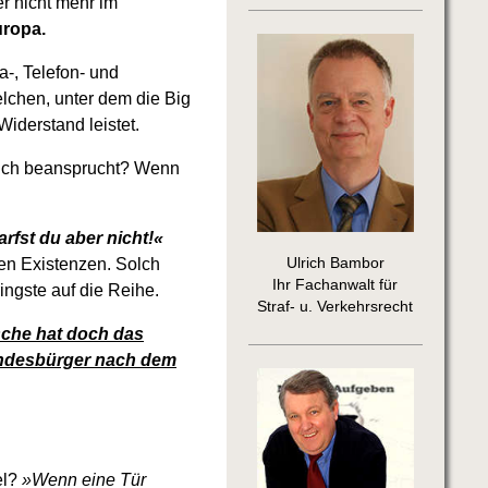
r nicht mehr im
uropa.
a-, Telefon- und
lchen, unter dem die Big
Widerstand leistet.
 sich beansprucht? Wenn
arfst du aber nicht!«
ten Existenzen. Solch
Ulrich Bambor
Ihr Fachanwalt für
ngste auf die Reihe.
Straf- u. Verkehrsrecht
che hat doch das
Bundesbürger nach dem
el?
»Wenn eine Tür