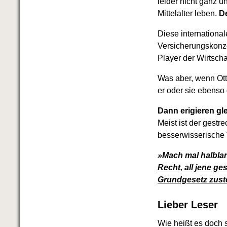
leider nicht ganz 
Mittelalter leben.
De
Diese international
Versicherungskonze
Player der Wirtscha
Was aber, wenn Ott
er oder sie ebenso
Dann erigieren g
Meist ist der gest
besserwisserische
»Mach mal halbla
Recht, all jene g
Grundgesetz zust
Lieber Leser
Wie heißt es doch 