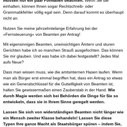
müssen nur ein paar Formalien beachten.
Wenn Sie die
einhalten, können Ihnen sogar Rechtschreib- oder
Grammatikfehler völlig egal sein. Denn darauf kommt es überhaupt
nicht an.
Nutzen Sie meine jahrzehntelange Erfahrung bei der
»Fernsteuerung« von Beamten per Antrag!
Mit eigensinnigen Beamten, uneinsichtigen Ämtern und sturen
Gerichten habe ich so manchen Strauß ausgefochten. Das können
Sie mir glauben. Und was habe ich dabei festgestellt? Jedes Mal
aufs Neue?
Dass man wissen muss, wie die amtsinternen Hasen laufen. Wenn
man als Bürger erst einmal begriffen hat, dass ein Antrag so etwas
wie ein Generalschlüssel für die Gutwilligkeit von Beamten ist,
halten Sie gewissermaßen einen Zauberstab in der Hand.
Wie
durch Magie werden sich bei Behörden die Dinge für Sie so
entwickeln, dass sie in Ihrem Sinne geregelt werden.
Lassen Sie sich von widerständigen Beamten nicht länger wie
ein Mensch zweiter Klasse behandeln! Lassen Sie diese
Typen Ihre ganze Macht als Staatsbürger spüren – indem Sie,