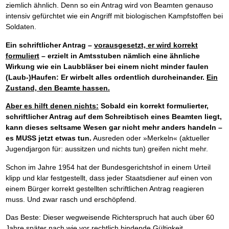
ziemlich ähnlich. Denn so ein Antrag wird von Beamten genauso
intensiv gefürchtet wie ein Angriff mit biologischen Kampfstoffen bei
Soldaten.
Ein schriftlicher Antrag –
vorausgesetzt, er wird korrekt
formuliert
– erzielt in Amtsstuben nämlich eine ähnliche
Wirkung wie ein Laubbläser bei einem nicht minder faulen
(Laub-)Haufen: Er wirbelt alles ordentlich durcheinander.
Ein
Zustand, den Beamte hassen.
Aber es hilft denen nichts:
Sobald ein korrekt formulierter,
schriftlicher Antrag auf dem Schreibtisch eines Beamten liegt,
kann dieses seltsame Wesen gar nicht mehr anders handeln –
es MUSS jetzt etwas tun.
Ausreden oder »Merkeln« (aktueller
Jugendjargon für: aussitzen und nichts tun) greifen nicht mehr.
Schon im Jahre 1954 hat der Bundesgerichtshof in einem Urteil
klipp und klar festgestellt, dass jeder Staatsdiener auf einen von
einem Bürger korrekt gestellten schriftlichen Antrag reagieren
muss. Und zwar rasch und erschöpfend.
Das Beste: Dieser wegweisende Richterspruch hat auch über 60
Jahre später nach wie vor rechtlich bindende Gültigkeit.