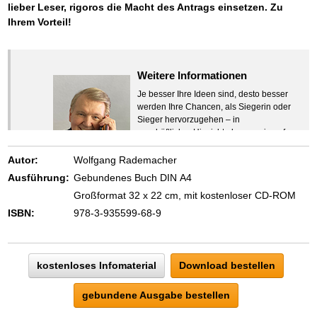
lieber Leser, rigoros die Macht des Antrags einsetzen. Zu
Ihrem Vorteil!
Weitere Informationen
Je besser Ihre Ideen sind, desto besser
werden Ihre Chancen, als Siegerin oder
Sieger hervorzugehen – in
geschäftlicher Hinsicht ebenso wie auf
beruflichem oder privatem Gebiet. Denn
eins ist todsicher:
Autor:
Wolfgang Rademacher
Zeigen Sie mit der Maus hierhin, um
Ausführung:
Gebundenes Buch DIN A4
den Text vollständig anzuzeigen …
Großformat 32 x 22 cm, mit kostenloser CD-ROM
ISBN:
978-3-935599-68-9
kostenloses Infomaterial
Download bestellen
gebundene Ausgabe bestellen