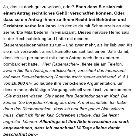
Das richtige Post-Know-How
NEUERSCHEINUNG
Ihren Zeitgewinn maximieren
Ja, das ist doch gut zu wissen, oder?
Eben dass Sie sich mit
GbR-Vertrag mit beschränkter Haftung
einem Antrag rechtliches Gehör verschaffen können. Oder
BRANDNEU
GbR als Einzelperson gründen
dass so ein Antrag Ihnen zu Ihrem Recht bei Behörden und
Gerichten verhelfen kann.
Ich denke da mit Schmunzeln an eine
zermürbte Mitarbeiterin im Finanzamt. Dieses nervöse Hemd saß
in der Rechtsabteilung und hatte mit meinen
Steuerangelegenheiten zu tun – und zwar mehr, als ihr lieb war. Als
sie mich verzweifelt anrief, kämpfte sie seit fast einem Jahr damit,
dass ich sie permanent mit einem Antrag nach dem anderen
bombardiert hatte.
»Herr Rademacher«
, flehte sie am Telefon,
»wenn Sie Ihre Anträge zurückziehen, verzichtet das Finanzamt
auf einer Steuerforderung (Amtsdeutsch: steuerverbösend, d. A.)
von
10.000 €
!«
So lautete ihre verlockende Argumentation, um
diesen mehr als lästigen Vorgang schnell vom Tisch zu bekommen.
»Sie müssen wissen, Sie haben Ihre Begründungen im Kopf. Die
können Sie bei jedem Antrag aus dem Ärmel schütteln. Ich habe
dann das Riesenproblem, dass ich erst Ihre ganze Akte wälzen
muss, damit ich Ihnen kein Schreiben schicke, das Sie leicht
angreifen können.
Allerdings ist Ihre Akte inzwischen so stark
angewachsen, dass ich manchmal 14 Tage alleine damit
beschäftigt bin.
«