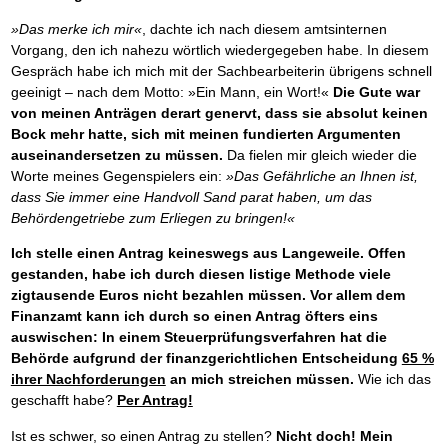
»Das merke ich mir«
, dachte ich nach diesem amtsinternen
Vorgang, den ich nahezu wörtlich wiedergegeben habe. In diesem
Gespräch habe ich mich mit der Sachbearbeiterin übrigens schnell
geeinigt – nach dem Motto: »Ein Mann, ein Wort!«
Die Gute war
von meinen Anträgen derart genervt, dass sie absolut keinen
Bock mehr hatte, sich mit meinen fundierten Argumenten
auseinandersetzen zu müssen.
Da fielen mir gleich wieder die
Worte meines Gegenspielers ein:
»Das Gefährliche an Ihnen ist,
dass Sie immer eine Handvoll Sand parat haben, um das
Behördengetriebe zum Erliegen zu bringen!«
Ich stelle einen Antrag keineswegs aus Langeweile. Offen
gestanden, habe ich durch diesen listige Methode viele
zigtausende Euros nicht bezahlen müssen. Vor allem dem
Finanzamt kann ich durch so einen Antrag öfters eins
auswischen: In einem Steuerprüfungsverfahren hat die
Behörde aufgrund der finanzgerichtlichen Entscheidung
65 %
ihrer Nachforderungen
an mich streichen müssen.
Wie ich das
geschafft habe?
Per Antrag!
Ist es schwer, so einen Antrag zu stellen?
Nicht doch! Mein