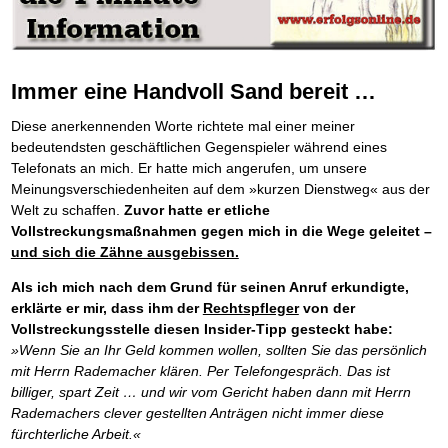
Platzieren Sie sich bei Google ganz oben
Frei Fahrt ohne Punkte
Der Finanzmanager
Mental Force
NEU
Die Macht des Schuldners (Hörbuch)
TIPP
Kaufe doch Deine Schulden
Behalten Sie den Überblick
BRANDNEU
Entfalten Sie Ihre geistigen Kräfte
Jetzt neu für Unterwegs
Die geniale Lösung zum schnellen Schuldenabbau
Mental Force - Hörbuch
Der Schuldenkalkulator
NEU
Die Macht des Schuldners
TIPP
Geistigen Kräfte, die unter die Haut gehen
Weg mit Ihren Schulden - per Mausklick
Der Weg zur finanziellen Freiheit
Immer eine Handvoll Sand bereit …
Nutze Deine geistigen Waffen
Mach Pleite und starte durch
TIPP
Federleicht lebendig schreiben
SCHREIB-TIPP
Das Kapital Ihrer geistigen Möglichkeiten
Der sichere Weg aus der wirtschaftlichen Pleite
Diese anerkennenden Worte richtete mal einer meiner
Ohne Probleme clever Texten und Schreiben
Schlüssel des Erfolgs
Vermögenssicherung durch GbR-Vertrag
NEU
bedeutendsten geschäftlichen Gegenspieler während eines
Die Macht des Telefax
NEU
Methoden der Lebenstechnik
Schutzwall für Hab und Gut
Zeit & Kommunikationsgewinn
Telefonats an mich. Er hatte mich angerufen, um unsere
Hilf Dir selbst, hilft Dir Gott
Schach dem Gerichtsvollzieher
TIPP
Mittel gegen Titel
Meinungsverschiedenheiten auf dem »kurzen Dienstweg« aus der
EMPFEHLUNG
Immer den Geist zum TUN begeistern
Gerichtsvollziehervorschriften nutzen
Sichern Sie Einkommen und Vermögenswerte 100%-tig ab
Welt zu schaffen.
Zuvor hatte er etliche
Die Feuerkraft
Weiße Weste durch Umzug
TIPP
TIPP
Bekannt wie ein bunter Hund im Internet
INTERNET-TIPP
Holen Sie Erfolg in Ihr Leben
Vollstreckungsmaßnahmen gegen mich in die Wege geleitet –
Das Meldesystem clever nutzen
schnell im Internet bekannt werden und damit viel Geld verdienen
Mit System zum Erfolg
und sich die Zähne ausgebissen.
Die Betablocker Insolvenz
GEHEIMTIPP
NEU
Schreib Dich reich
SCHREIB VERTRIEBS TIPP
Starten Sie endlich durch
Insolvenzantrag abwehren
Vom Gedanken zum Bestseller
Als ich mich nach dem Grund für seinen Anruf erkundigte,
Finanzielle Freiheit trotz Insolvenz
TIPP
erklärte er mir, dass ihm der
Rechtspfleger
von der
80% Ihrer Einnahmen behalten
Vollstreckungsstelle diesen Insider-Tipp gesteckt habe:
Wie man mit Pfändungen umgeht
BRANDNEU
Bestens informiert sein
»Wenn Sie an Ihr Geld kommen wollen, sollten Sie das persönlich
TV-Lehrgang: Wie man mit Pfändungen umgeht
mit Herrn Rademacher klären. Per Telefongespräch. Das ist
EMPFEHLUNG
Schnell und kompakt
billiger, spart Zeit … und wir vom Gericht haben dann mit Herrn
Schach der SCHUFA
FRISCH EINGETROFFEN
Rademachers clever gestellten Anträgen nicht immer diese
Schnell eine saubere SCHUFA
fürchterliche Arbeit.«