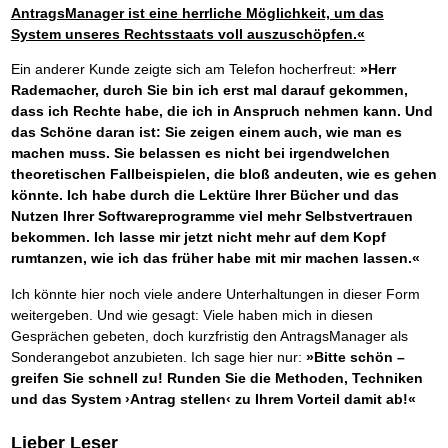
AntragsManager ist eine herrliche Möglichkeit, um das
System unseres Rechtsstaats voll auszuschöpfen.«
Ein anderer Kunde zeigte sich am Telefon hocherfreut:
»Herr
Rademacher, durch Sie bin ich erst mal darauf gekommen,
dass ich Rechte habe, die ich in Anspruch nehmen kann. Und
das Schöne daran ist: Sie zeigen einem auch, wie man es
machen muss. Sie belassen es nicht bei irgendwelchen
theoretischen Fallbeispielen, die bloß andeuten, wie es gehen
könnte. Ich habe durch die Lektüre Ihrer Bücher und das
Nutzen Ihrer Softwareprogramme viel mehr Selbstvertrauen
bekommen. Ich lasse mir jetzt nicht mehr auf dem Kopf
rumtanzen, wie ich das früher habe mit mir machen lassen.«
Ich könnte hier noch viele andere Unterhaltungen in dieser Form
weitergeben. Und wie gesagt: Viele haben mich in diesen
Gesprächen gebeten, doch kurzfristig den AntragsManager als
Sonderangebot anzubieten. Ich sage hier nur:
»Bitte schön –
greifen Sie schnell zu! Runden Sie die Methoden, Techniken
und das System ›Antrag stellen‹ zu Ihrem Vorteil damit ab!«
Lieber Leser