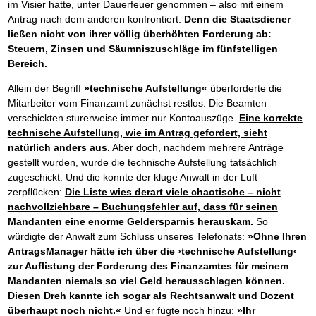
Das richtige Post-Know-How
NEUERSCHEINUNG
im Visier hatte, unter Dauerfeuer genommen – also mit einem
Ihren Zeitgewinn maximieren
Antrag nach dem anderen konfrontiert.
Denn die Staatsdiener
GbR-Vertrag mit beschränkter Haftung
BRANDNEU
ließen nicht von ihrer völlig überhöhten Forderung ab:
GbR als Einzelperson gründen
Steuern, Zinsen und Säumniszuschläge im fünfstelligen
Bereich.
Allein der Begriff
»technische Aufstellung«
überforderte die
Mitarbeiter vom Finanzamt zunächst restlos. Die Beamten
verschickten sturerweise immer nur Kontoauszüge.
Eine korrekte
technische Aufstellung, wie im Antrag gefordert, sieht
natürlich anders aus.
Aber doch, nachdem mehrere Anträge
gestellt wurden, wurde die technische Aufstellung tatsächlich
zugeschickt. Und die konnte der kluge Anwalt in der Luft
zerpflücken:
Die Liste wies derart viele chaotische – nicht
nachvollziehbare – Buchungsfehler auf, dass für seinen
Mandanten eine enorme Geldersparnis herauskam.
So
würdigte der Anwalt zum Schluss unseres Telefonats:
»Ohne Ihren
AntragsManager hätte ich über die ›technische Aufstellung‹
zur Auflistung der Forderung des Finanzamtes für meinem
Mandanten niemals so viel Geld herausschlagen können.
Diesen Dreh kannte ich sogar als Rechtsanwalt und Dozent
überhaupt noch nicht.«
Und er fügte noch hinzu:
»Ihr