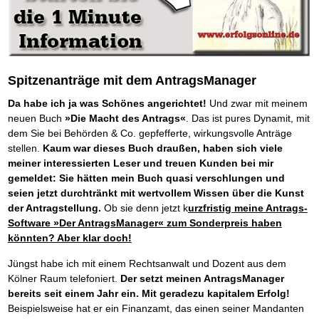
Platzieren Sie sich bei Google ganz oben
Frei Fahrt ohne Punkte
Der Finanzmanager
Mental Force
NEU
Die Macht des Schuldners (Hörbuch)
TIPP
Kaufe doch Deine Schulden
Behalten Sie den Überblick
BRANDNEU
Entfalten Sie Ihre geistigen Kräfte
Jetzt neu für Unterwegs
Die geniale Lösung zum schnellen Schuldenabbau
Mental Force - Hörbuch
Der Schuldenkalkulator
NEU
Die Macht des Schuldners
TIPP
Geistigen Kräfte, die unter die Haut gehen
Weg mit Ihren Schulden - per Mausklick
Der Weg zur finanziellen Freiheit
Nutze Deine geistigen Waffen
Mach Pleite und starte durch
TIPP
Federleicht lebendig schreiben
SCHREIB-TIPP
Das Kapital Ihrer geistigen Möglichkeiten
Spitzenanträge mit dem AntragsManager
Der sichere Weg aus der wirtschaftlichen Pleite
Ohne Probleme clever Texten und Schreiben
Schlüssel des Erfolgs
Vermögenssicherung durch GbR-Vertrag
NEU
Da habe ich ja was Schönes angerichtet!
Und zwar mit meinem
Die Macht des Telefax
NEU
Methoden der Lebenstechnik
Schutzwall für Hab und Gut
Zeit & Kommunikationsgewinn
neuen Buch
»Die Macht des Antrags«
. Das ist pures Dynamit, mit
Hilf Dir selbst, hilft Dir Gott
Schach dem Gerichtsvollzieher
TIPP
dem Sie bei Behörden & Co. gepfefferte, wirkungsvolle Anträge
Mittel gegen Titel
EMPFEHLUNG
Immer den Geist zum TUN begeistern
Gerichtsvollziehervorschriften nutzen
Sichern Sie Einkommen und Vermögenswerte 100%-tig ab
stellen.
Kaum war dieses Buch draußen, haben sich viele
Die Feuerkraft
Weiße Weste durch Umzug
TIPP
TIPP
Bekannt wie ein bunter Hund im Internet
INTERNET-TIPP
meiner interessierten Leser und treuen Kunden bei mir
Holen Sie Erfolg in Ihr Leben
Das Meldesystem clever nutzen
schnell im Internet bekannt werden und damit viel Geld verdienen
gemeldet: Sie hätten mein Buch quasi verschlungen und
Mit System zum Erfolg
Die Betablocker Insolvenz
GEHEIMTIPP
NEU
Schreib Dich reich
SCHREIB VERTRIEBS TIPP
Starten Sie endlich durch
Insolvenzantrag abwehren
seien jetzt durchtränkt mit wertvollem Wissen über die Kunst
Vom Gedanken zum Bestseller
Finanzielle Freiheit trotz Insolvenz
der Antragstellung.
Ob sie denn jetzt k
urzfristig meine Antrags-
TIPP
80% Ihrer Einnahmen behalten
Software »Der AntragsManager« zum Sonderpreis haben
Wie man mit Pfändungen umgeht
BRANDNEU
könnten? Aber klar doch!
Bestens informiert sein
Jüngst habe ich mit einem Rechtsanwalt und Dozent aus dem
TV-Lehrgang: Wie man mit Pfändungen umgeht
EMPFEHLUNG
Schnell und kompakt
Kölner Raum telefoniert.
Der setzt meinen AntragsManager
Schach der SCHUFA
bereits seit einem Jahr ein. Mit geradezu kapitalem Erfolg!
FRISCH EINGETROFFEN
Schnell eine saubere SCHUFA
Beispielsweise hat er ein Finanzamt, das einen seiner Mandanten