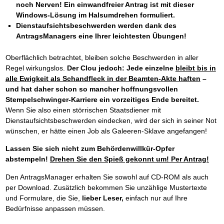
noch Nerven! Ein einwandfreier Antrag ist mit dieser
Windows-Lösung im Halsumdrehen formuliert.
Dienstaufsichtsbeschwerden werden dank des
AntragsManagers eine Ihrer leichtesten Übungen!
Oberflächlich betrachtet, bleiben solche Beschwerden in aller
Regel wirkungslos.
Der Clou jedoch: Jede einzelne
bleibt bis in
alle Ewigkeit als Schandfleck in der Beamten-Akte haften
–
und hat daher schon so mancher hoffnungsvollen
Stempelschwinger-Karriere ein vorzeitiges Ende bereitet.
Wenn Sie also einen störrischen Staatsdiener mit
Dienstaufsichtsbeschwerden eindecken, wird der sich in seiner Not
wünschen, er hätte einen Job als Galeeren-Sklave angefangen!
Lassen Sie sich nicht zum Behördenwillkür-Opfer
abstempeln!
Drehen Sie den Spieß gekonnt um! Per Antrag!
Den AntragsManager erhalten Sie sowohl auf CD-ROM als auch
per Download. Zusätzlich bekommen Sie unzählige Mustertexte
und Formulare, die Sie,
lieber Leser,
einfach nur auf Ihre
Bedürfnisse anpassen müssen.