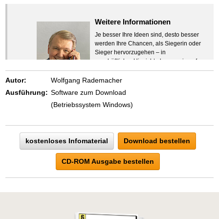
Weitere Informationen
Je besser Ihre Ideen sind, desto besser
werden Ihre Chancen, als Siegerin oder
Sieger hervorzugehen – in
geschäftlicher Hinsicht ebenso wie auf
beruflichem oder privatem Gebiet. Denn
eins ist todsicher:
Autor:
Wolfgang Rademacher
Zeigen Sie mit der Maus hierhin, um
Ausführung:
Software zum Download
den Text vollständig anzuzeigen …
(Betriebssystem Windows)
kostenloses Infomaterial
Download bestellen
CD-ROM Ausgabe bestellen