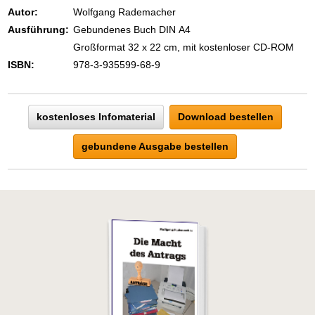
eins ist todsicher:
Autor:
Wolfgang Rademacher
Zeigen Sie mit der Maus hierhin, um
Ausführung:
Gebundenes Buch DIN A4
den Text vollständig anzuzeigen …
Großformat 32 x 22 cm, mit kostenloser CD-ROM
ISBN:
978-3-935599-68-9
kostenloses Infomaterial
Download bestellen
gebundene Ausgabe bestellen