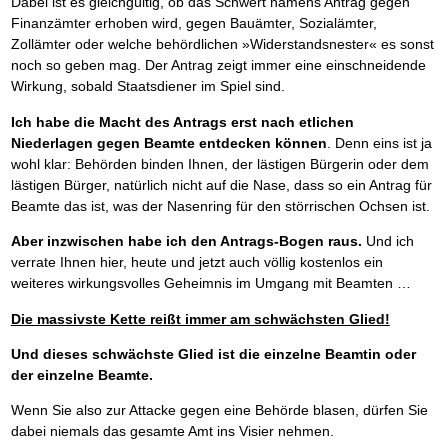
Dabei ist es gleichgültig, ob das Schwert namens Antrag gegen
Finanzämter erhoben wird, gegen Bauämter, Sozialämter,
Zollämter oder welche behördlichen »Widerstandsnester« es sonst
noch so geben mag. Der Antrag zeigt immer eine einschneidende
Wirkung, sobald Staatsdiener im Spiel sind.
Ich habe die Macht des Antrags erst nach etlichen
Niederlagen gegen Beamte entdecken können
. Denn eins ist ja
wohl klar: Behörden binden Ihnen, der lästigen Bürgerin oder dem
lästigen Bürger, natürlich nicht auf die Nase, dass so ein Antrag für
Beamte das ist, was der Nasenring für den störrischen Ochsen ist.
Aber inzwischen habe ich den Antrags-Bogen raus.
Und ich
verrate Ihnen hier, heute und jetzt auch völlig kostenlos ein
weiteres wirkungsvolles Geheimnis im Umgang mit Beamten …
Die massivste Kette reißt immer am schwächsten Glied!
Und dieses schwächste Glied ist die einzelne Beamtin oder
der einzelne Beamte.
Wenn Sie also zur Attacke gegen eine Behörde blasen, dürfen Sie
dabei niemals das gesamte Amt ins Visier nehmen.