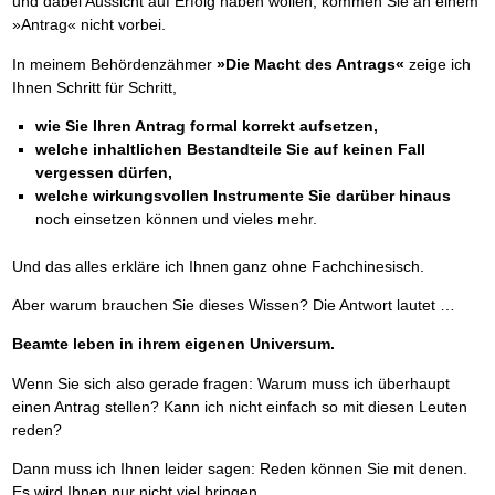
und dabei Aussicht auf Erfolg haben wollen, kommen Sie an einem
Das richtige Post-Know-How
NEUERSCHEINUNG
Ihren Zeitgewinn maximieren
»Antrag« nicht vorbei.
GbR-Vertrag mit beschränkter Haftung
BRANDNEU
In meinem Behördenzähmer
»Die Macht des Antrags«
zeige ich
GbR als Einzelperson gründen
Ihnen Schritt für Schritt,
wie Sie Ihren Antrag formal korrekt aufsetzen,
welche inhaltlichen Bestandteile Sie auf keinen Fall
vergessen dürfen,
welche wirkungsvollen Instrumente Sie darüber hinaus
noch einsetzen können und vieles mehr.
Und das alles erkläre ich Ihnen ganz ohne Fachchinesisch.
Aber warum brauchen Sie dieses Wissen? Die Antwort lautet …
Beamte leben in ihrem eigenen Universum.
Wenn Sie sich also gerade fragen: Warum muss ich überhaupt
einen Antrag stellen? Kann ich nicht einfach so mit diesen Leuten
reden?
Dann muss ich Ihnen leider sagen: Reden können Sie mit denen.
Es wird Ihnen nur nicht viel bringen.