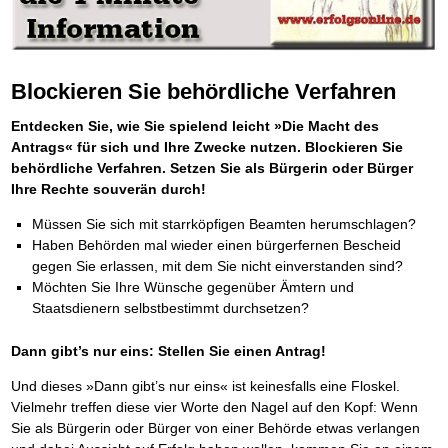
Platzieren Sie sich bei Google ganz oben
Frei Fahrt ohne Punkte
Der Finanzmanager
Mental Force
NEU
Die Macht des Schuldners (Hörbuch)
TIPP
Kaufe doch Deine Schulden
Behalten Sie den Überblick
BRANDNEU
Entfalten Sie Ihre geistigen Kräfte
Jetzt neu für Unterwegs
Die geniale Lösung zum schnellen Schuldenabbau
Mental Force - Hörbuch
Der Schuldenkalkulator
NEU
Die Macht des Schuldners
TIPP
Geistigen Kräfte, die unter die Haut gehen
Weg mit Ihren Schulden - per Mausklick
Der Weg zur finanziellen Freiheit
Blockieren Sie behördliche Verfahren
Nutze Deine geistigen Waffen
Mach Pleite und starte durch
TIPP
Federleicht lebendig schreiben
SCHREIB-TIPP
Das Kapital Ihrer geistigen Möglichkeiten
Der sichere Weg aus der wirtschaftlichen Pleite
Entdecken Sie, wie Sie spielend leicht »Die Macht des
Ohne Probleme clever Texten und Schreiben
Schlüssel des Erfolgs
Vermögenssicherung durch GbR-Vertrag
NEU
Antrags« für sich und Ihre Zwecke nutzen. Blockieren Sie
Die Macht des Telefax
NEU
Methoden der Lebenstechnik
Schutzwall für Hab und Gut
Zeit & Kommunikationsgewinn
behördliche Verfahren. Setzen Sie als Bürgerin oder Bürger
Hilf Dir selbst, hilft Dir Gott
Schach dem Gerichtsvollzieher
TIPP
Mittel gegen Titel
Ihre Rechte souverän durch!
EMPFEHLUNG
Immer den Geist zum TUN begeistern
Gerichtsvollziehervorschriften nutzen
Sichern Sie Einkommen und Vermögenswerte 100%-tig ab
Die Feuerkraft
Weiße Weste durch Umzug
TIPP
TIPP
Müssen Sie sich mit starrköpfigen Beamten herumschlagen?
Bekannt wie ein bunter Hund im Internet
INTERNET-TIPP
Holen Sie Erfolg in Ihr Leben
Das Meldesystem clever nutzen
schnell im Internet bekannt werden und damit viel Geld verdienen
Haben Behörden mal wieder einen bürgerfernen Bescheid
Mit System zum Erfolg
Die Betablocker Insolvenz
GEHEIMTIPP
NEU
gegen Sie erlassen, mit dem Sie nicht einverstanden sind?
Schreib Dich reich
SCHREIB VERTRIEBS TIPP
Starten Sie endlich durch
Insolvenzantrag abwehren
Vom Gedanken zum Bestseller
Möchten Sie Ihre Wünsche gegenüber Ämtern und
Finanzielle Freiheit trotz Insolvenz
TIPP
Staatsdienern selbstbestimmt durchsetzen?
80% Ihrer Einnahmen behalten
Wie man mit Pfändungen umgeht
BRANDNEU
Bestens informiert sein
Dann gibt’s nur eins: Stellen Sie einen Antrag!
TV-Lehrgang: Wie man mit Pfändungen umgeht
EMPFEHLUNG
Und dieses »Dann gibt’s nur eins« ist keinesfalls eine Floskel.
Schnell und kompakt
Vielmehr treffen diese vier Worte den Nagel auf den Kopf: Wenn
Schach der SCHUFA
FRISCH EINGETROFFEN
Sie als Bürgerin oder Bürger von einer Behörde etwas verlangen
Schnell eine saubere SCHUFA