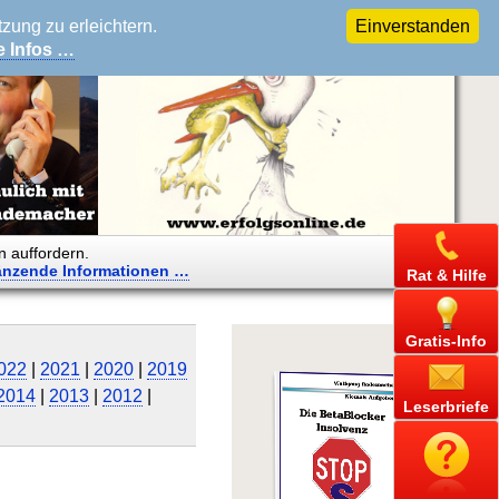
ung zu erleichtern.
Einverstanden
e Infos …
n auffordern.
änzende
Informationen …
Rat & Hilfe
Gratis-Info
022
|
2021
|
2020
|
2019
2014
|
2013
|
2012
|
Leserbriefe