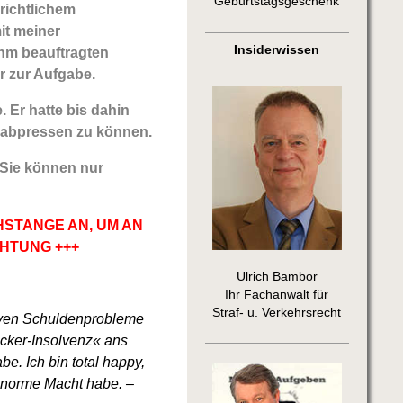
Geburtstagsgeschenk
richtlichem
it meiner
Insiderwissen
ihm beauftragten
r zur Aufgabe.
 Er hatte bis dahin
t abpressen zu können.
Sie können nur
HSTANGE AN, UM AN
CHTUNG +++
Ulrich Bambor
Ihr Fachanwalt für
Straf- u. Verkehrsrecht
siven Schuldenprobleme
ocker-Insolvenz« ans
e. Ich bin total happy,
 enorme Macht habe. –