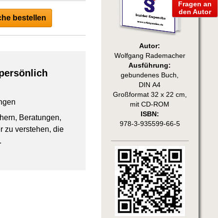
Fragen an
den Autor
he bestellen
Autor:
Wolfgang Rademacher
Ausführung:
persönlich
gebundenes Buch,
DIN A4
Großformat 32 x 22 cm,
ngen
mit CD-ROM
ISBN:
chern, Beratungen,
978-3-935599-66-5
 zu verstehen, die
.