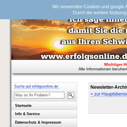
Wir verwenden Cookies und google An
Durch die weitere Nutzung 
Wichtiger H
Alle Informationen beruhen
Suche auf erfolgsonline.de:
Newsletter-Archi
< zur Hauptübersi
Startseite
Info & Service
Biografie Wolfgang Rademacher
Datenschutz & Impressum