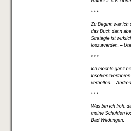
Rainer J. aus Dort
* * *
Zu Beginn war ich s
das Buch dann aber
Strategie ist wirkl
loszuwerden. – Uta
* * *
Ich möchte ganz her
Insolvenzverfahren
verholfen. – Andre
* * *
Was bin ich froh, d
meine Schulden los
Bad Wildungen.