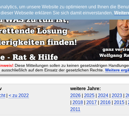
alytics, um unsere Website zu optimieren und Ihnen die Benutz
dieser Webseite erklären Sie sich damit einverstanden.
Weiter
inweis!
Diese Mitteilungen sollen zu keinen gesetzwidrigen Handlunge
 ausschließlich auf dem Einsatz der gesetzlichen Rechte.
Weitere
erg
v
weitere Jahre:
cht
|
< zu 2022
2026
|
2025
|
2024
|
2023
|
2
|
2018
|
2017
|
2016
|
2015
|
2011