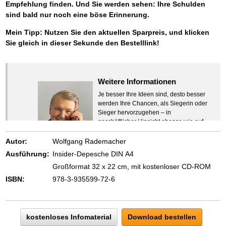
Empfehlung finden. Und Sie werden sehen: Ihre Schulden
sind bald nur noch eine böse Erinnerung.
Mein Tipp: Nutzen Sie den aktuellen Sparpreis, und klicken
Sie gleich in dieser Sekunde den Bestelllink!
Weitere Informationen
Je besser Ihre Ideen sind, desto besser
werden Ihre Chancen, als Siegerin oder
Sieger hervorzugehen – in
geschäftlicher Hinsicht ebenso wie auf
beruflichem oder privatem Gebiet. Denn
eins ist todsicher:
Autor:
Wolfgang Rademacher
Zeigen Sie mit der Maus hierhin, um
Ausführung:
Insider-Depesche DIN A4
den Text vollständig anzuzeigen …
Großformat 32 x 22 cm, mit kostenloser CD-ROM
ISBN:
978-3-935599-72-6
kostenloses Infomaterial
Download bestellen