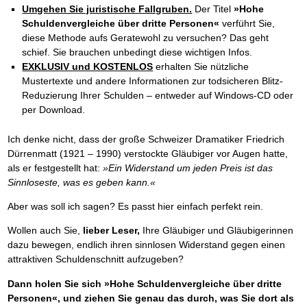
Umgehen Sie juristische Fallgruben.
Der Titel
»Hohe
Schuldenvergleiche über dritte Personen«
verführt Sie,
diese Methode aufs Geratewohl zu versuchen? Das geht
schief. Sie brauchen unbedingt diese wichtigen Infos.
EXKLUSIV und KOSTENLOS
erhalten Sie nützliche
Mustertexte und andere Informationen zur todsicheren Blitz-
Reduzierung Ihrer Schulden – entweder auf Windows-CD oder
per Download.
Ich denke nicht, dass der große Schweizer Dramatiker Friedrich
Dürrenmatt (1921 – 1990) verstockte Gläubiger vor Augen hatte,
als er festgestellt hat:
»Ein Widerstand um jeden Preis ist das
Sinnloseste, was es geben kann.«
Aber was soll ich sagen? Es passt hier einfach perfekt rein.
Wollen auch Sie,
lieber Leser,
Ihre Gläubiger und Gläubigerinnen
dazu bewegen, endlich ihren sinnlosen Widerstand gegen einen
attraktiven Schuldenschnitt aufzugeben?
Dann holen Sie sich »Hohe Schuldenvergleiche über dritte
Personen«, und ziehen Sie genau das durch, was Sie dort als