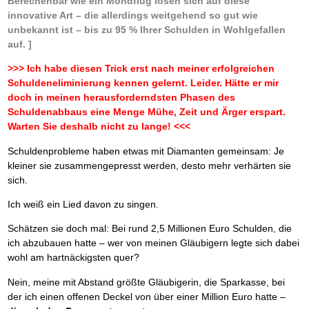
Berechenbar wie ein Mondflug lösen sich auf diese
innovative Art – die allerdings weitgehend so gut wie
unbekannt ist – bis zu 95 % Ihrer Schulden in Wohlgefallen
auf. ]
>>> Ich habe diesen Trick erst nach meiner erfolgreichen
Schuldeneliminierung kennen gelernt. Leider. Hätte er mir
doch in meinen herausforderndsten Phasen des
Schuldenabbaus eine Menge Mühe, Zeit und Ärger erspart.
Warten Sie deshalb nicht zu lange! <<<
Schuldenprobleme haben etwas mit Diamanten gemeinsam: Je
kleiner sie zusammengepresst werden, desto mehr verhärten sie
sich.
Ich weiß ein Lied davon zu singen.
Schätzen sie doch mal: Bei rund 2,5 Millionen Euro Schulden, die
ich abzubauen hatte – wer von meinen Gläubigern legte sich dabei
wohl am hartnäckigsten quer?
Nein, meine mit Abstand größte Gläubigerin, die Sparkasse, bei
der ich einen offenen Deckel von über einer Million Euro hatte –