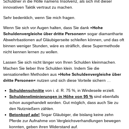
Schuldner in die Hölle namens Insolvenz, als sich mit dieser
innovativen Taktik vertraut zu machen.
Sehr bedenklich, wenn Sie mich fragen.
Wenn Sie sich vor Augen halten, dass Sie dank
»Hohe
Schuldenvergleiche über dritte Personen«
sogar diamantharte
Abwehrbastionen auf Gläubigerseite schleifen können, und das oft
binnen weniger Stunden, wäre es sträflich, diese Supermethode
nicht kennen lernen zu wollen.
Lassen Sie sich nicht länger von Ihren Schulden kleinmachen.
Machen Sie lieber Ihre Schulden klein. Indem Sie die
sensationellen Methoden aus
»Hohe Schuldenvergleiche über
dritte Personen«
nutzen und sich diese Vorteile sichern …
Schuldenschnitte
von i. d. R. 75 %, in Windeseile erzielt.
Schuldeneliminierungen in Höhe von 95 %
sind ebenfalls
schon ausgehandelt worden. Gut möglich, dass auch Sie zu
den Nutznießern zählen.
Betonkopf ade!
Sogar Gläubiger, die bislang keine zehn
Pferde zur Aufnahme von Vergleichsverhandlungen bewegen
konnten, geben ihren Widerstand auf.