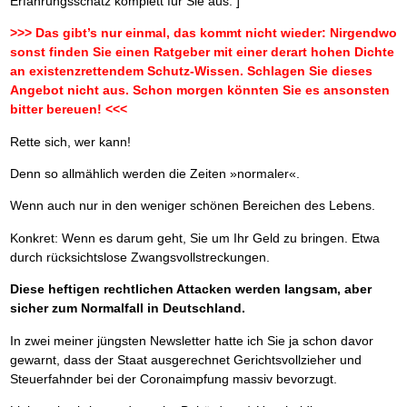
Erfahrungsschatz komplett für Sie aus. ]
Das richtige Post-Know-How
NEUERSCHEINUNG
Ihren Zeitgewinn maximieren
>>> Das gibt’s nur einmal, das kommt nicht wieder: Nirgendwo
GbR-Vertrag mit beschränkter Haftung
BRANDNEU
sonst finden Sie einen Ratgeber mit einer derart hohen Dichte
GbR als Einzelperson gründen
an existenzrettendem Schutz-Wissen. Schlagen Sie dieses
Angebot nicht aus. Schon morgen könnten Sie es ansonsten
bitter bereuen! <<<
Rette sich, wer kann!
Denn so allmählich werden die Zeiten »normaler«.
Wenn auch nur in den weniger schönen Bereichen des Lebens.
Konkret: Wenn es darum geht, Sie um Ihr Geld zu bringen. Etwa
durch rücksichtslose Zwangsvollstreckungen.
Diese heftigen rechtlichen Attacken werden langsam, aber
sicher zum Normalfall in Deutschland.
In zwei meiner jüngsten Newsletter hatte ich Sie ja schon davor
gewarnt, dass der Staat ausgerechnet Gerichtsvollzieher und
Steuerfahnder bei der Coronaimpfung massiv bevorzugt.