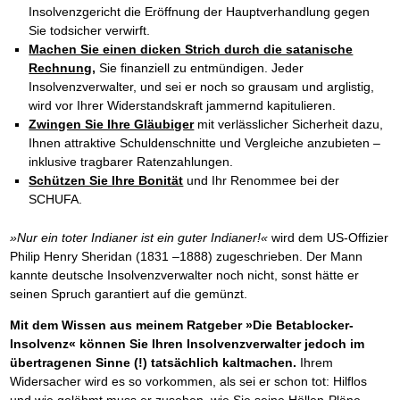
Insolvenzgericht die Eröffnung der Hauptverhandlung gegen
Sie todsicher verwirft.
Machen Sie einen dicken Strich durch die satanische
Rechnung,
Sie finanziell zu entmündigen. Jeder
Insolvenzverwalter, und sei er noch so grausam und arglistig,
wird vor Ihrer Widerstandskraft jammernd kapitulieren.
Zwingen Sie Ihre Gläubiger
mit verlässlicher Sicherheit dazu,
Ihnen attraktive Schuldenschnitte und Vergleiche anzubieten –
inklusive tragbarer Ratenzahlungen.
Schützen Sie Ihre Bonität
und Ihr Renommee bei der
SCHUFA.
»Nur ein toter Indianer ist ein guter Indianer!«
wird dem US-Offizier
Philip Henry Sheridan (1831 –1888) zugeschrieben. Der Mann
kannte deutsche Insolvenzverwalter noch nicht, sonst hätte er
seinen Spruch garantiert auf die gemünzt.
Mit dem Wissen aus meinem Ratgeber »Die Betablocker-
Insolvenz« können Sie Ihren Insolvenzverwalter jedoch im
übertragenen Sinne (!) tatsächlich kaltmachen.
Ihrem
Widersacher wird es so vorkommen, als sei er schon tot: Hilflos