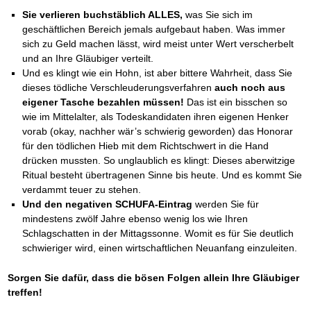
Sie verlieren buchstäblich ALLES,
was Sie sich im
geschäftlichen Bereich jemals aufgebaut haben. Was immer
sich zu Geld machen lässt, wird meist unter Wert verscherbelt
und an Ihre Gläubiger verteilt.
Und es klingt wie ein Hohn, ist aber bittere Wahrheit, dass Sie
dieses tödliche Verschleuderungsverfahren
auch noch aus
eigener Tasche bezahlen müssen!
Das ist ein bisschen so
wie im Mittelalter, als Todeskandidaten ihren eigenen Henker
vorab (okay, nachher wär’s schwierig geworden) das Honorar
für den tödlichen Hieb mit dem Richtschwert in die Hand
drücken mussten. So unglaublich es klingt: Dieses aberwitzige
Ritual besteht übertragenen Sinne bis heute. Und es kommt Sie
verdammt teuer zu stehen.
Und den negativen SCHUFA-Eintrag
werden Sie für
mindestens zwölf Jahre ebenso wenig los wie Ihren
Schlagschatten in der Mittagssonne. Womit es für Sie deutlich
schwieriger wird, einen wirtschaftlichen Neuanfang einzuleiten.
Sorgen Sie dafür, dass die bösen Folgen allein Ihre Gläubiger
treffen!