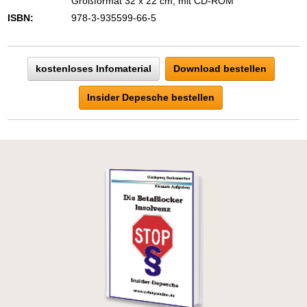
Großformat 32 x 22 cm, mit CD-ROM
ISBN:
978-3-935599-66-5
kostenloses Infomaterial
Download bestellen
Insider Depesche bestellen