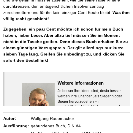
und wie gelähmt muss er zusehen, wie Sie seine Höllen-Pläne
durchkreuzen, den amtsgerichtlichen Insolvenzantrag
zerschmettern und für ihn kein einziger Cent Beute bleibt.
Was ihm
völlig recht geschieht!
Zugegeben, ein paar Cent möchte ich schon für mein Buch
haben, lieber Leser. Aber allzu tief müssen Sie im Moment
nicht in die Tasche greifen. Denn dieses Buch erhalten Sie zu
einem günstigen Vorzugspreis. Der gilt allerdings nur kurze
sieben Tage lang. Greifen Sie unbedingt zu, und klicken Sie
sofort den Bestelllink!
Weitere Informationen
Je besser Ihre Ideen sind, desto besser
werden Ihre Chancen, als Siegerin oder
Sieger hervorzugehen – in
geschäftlicher Hinsicht ebenso wie auf
beruflichem oder privatem Gebiet. Denn
eins ist todsicher:
Autor:
Wolfgang Rademacher
Zeigen Sie mit der Maus hierhin, um
Ausführung:
gebundenes Buch, DIN A4
den Text vollständig anzuzeigen …