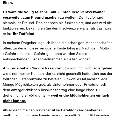
Eben.
Es wäre die völlig falsche Taktik, Ihren Insolvenzverwalter
verzweifelt zum Freund machen zu wollen.
Der Teufel wird
niemals Ihr Freund. Das hat noch nie funktioniert, und das wird nie
funktionieren. Bekämpfen Sie den Insolvenzverwalter als das, was
er ist:
Ihr Todfeind.
In meinem Ratgeber lege ich Ihnen die schäbigen Machenschaften
offen, zu denen diese verlogene Kaste fähig ist. Nach dem Motto
»Gefahr erkannt – Gefahr gebannt« werden Sie die
entsprechenden Gegenmaßnahmen einleiten können.
Am Ende haben Sie die Nase vorn.
Es wird ihm nicht so ergehen
wie einer meiner Kunden, der es nicht geschafft hatte, sich aus der
tödlichen Gefahrenzone zu befreien. Obwohl es tatsächlich jede
Menge Möglichkeiten gibt, als Unternehmer oder Privatmensch
dem amtsgerichtlichen Insolvenzantrag eine lange Nase zu
drehen, ging er völlig unter –
weil er die Möglichkeiten einfach
nicht kannte.
Als er dann meinen Ratgeber
»Die Betablocker-Insolvenz«
endlich kennenlernen konnte, war es zu spät. Seine Widersacher