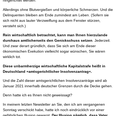
hingerichtet werden.
Allerdings ohne Blutvergießen und körperliche Schmerzen. Und die
Delinquenten bleiben am Ende zumindest am Leben. (Sofern sie
sich nicht aus lauter Verzweiflung aus dem Fenster stürzen,
versteht sich.)
Rein wirtschaftlich betrachtet, kann man Ihnen hierzulande
durchaus amtlicherseits den Genickschuss setzen
. Jederzeit.
Und zwar derart gründlich, dass Sie sich am Ende dieser
ökonomischen Exekution vielleicht sogar wünschen, Sie wären
wirklich tot.
Diese unbarmherzige wirtschaftliche Kapitalstrafe heißt in
Deutschland »amtsgerichtlicher Insolvenzantrag«.
Und die Zahl dieser amtsgerichtlichen Insolvenzanträge wird ab
Januar 2021 innerhalb deutscher Grenzen durch die Decke gehen.
Denn hatte ich es Ihnen nicht geweissagt?
In meinem letzten Newsletter an Sie, den ich am vergangenen
Sonntag verschickt habe, hatte ich noch eindrücklich vor einer
gefährlichen Illusion gewarnt.
Der Illusion nämlich, dass Vater