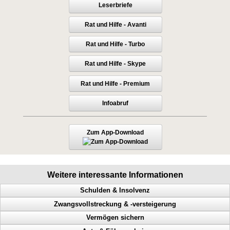
Leserbriefe
Rat und Hilfe - Avanti
Rat und Hilfe - Turbo
Rat und Hilfe - Skype
Rat und Hilfe - Premium
Infoabruf
Zum App-Download
Weitere interessante Informationen
Schulden & Insolvenz
Zwangsvollstreckung & -versteigerung
Gläubiger, Lebensqualität, weniger Schulden, Privatinsolvenz
Vermögen sichern
Mehr Lebensqualität, inkognito, Inkassounternehmen
Immobilie, Hilfe bei Zwangsversteigerung, Notfrist, Bank